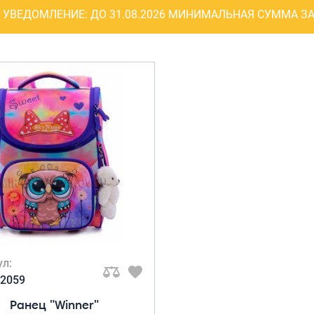
Рюкзаки
УВЕДОМЛЕНИЕ:
ДО 31.08.2026 МИНИМАЛЬНАЯ СУММА ЗА
я ноутбуков
туристические
ележки
Рюкзаки для охоты-
венные
рыбалки
кзаки на
Рюкзаки на колесах
тские
ШОППЕРЫ
ул:
-2059
Ранец "Winner"