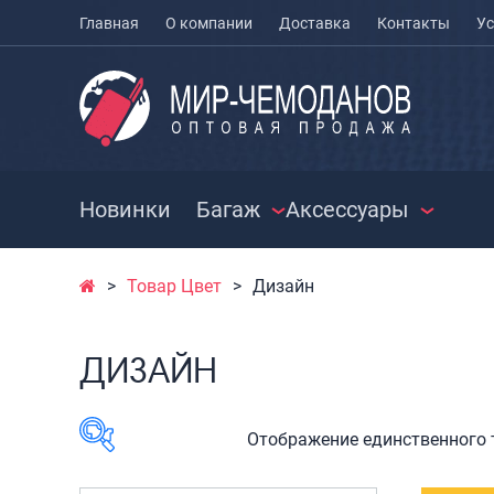
Главная
О компании
Доставка
Контакты
Ус
Новинки
Багаж
Аксессуары
Товар Цвет
Дизайн
ЧЕМОДАНЫ
ЧЕХЛЫ ДЛЯ
РАСПРО
ЧЕМОДАНОВ
СУМКИ
Чемоданы на колесах
ДИЗАЙН
МЕШКИ ДЛЯ ОБУВИ
Чемоданы детские
Сумки к
Чемоданы для
Сумки с
животных
Сумки д
Отображение единственного 
Пилоты на колесах
Сумки п
Рюкзаки детские для
Сумки п