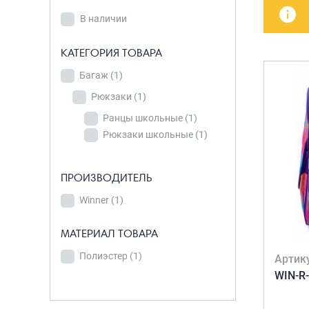
В наличии
детских чемоданов
Сумки дл
В наличии
Бьюти-кейсы
Сумки-т
КАТЕГОРИЯ
хозяйст
САКВОЯЖИ
КАТЕГОРИЯ ТОВАРА
ТОВАРА
Сумки-рю
Багаж
Багаж
(1)
(1)
колёсах
Рюкзаки
Рюкзаки
(1)
(1)
Сумки де
Ранцы школьные
Ранцы
(1)
Рюкзаки школьные
школьные
(1)
(1)
Рюкзаки
школьные
(1)
ПРОИЗВОДИТЕЛЬ
Winner
(1)
ПРОИЗВОДИТЕЛЬ
МАТЕРИАЛ ТОВАРА
Winner
(1)
Полиэстер
(1)
Артик
WIN-R
МАТЕРИАЛ ТОВАРА
Полиэстер
(1)