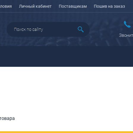
ловия
Личный кабинет
Поставщикам
Пошив на заказ
Звонит
ДАЖА
ПЕНАЛЫ ДЛЯ ШКОЛЫ
РЮКЗАКИ
КЕЙСЫ И ПЛАНШЕТЫ
Рюкзаки городские
Кейсы
Рюкзаки школьные
Планшеты
олесные
Рюкзаки
портивные
ПОРТПЛЕДЫ
подростковые
еловые
товара
Ранцы школьные
оясные
Рюкзаки детские
ляжные