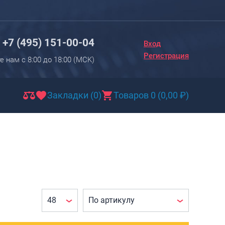
Вход
Регистрация
+7 (495) 151-00-04
Вход
Новинки
Регистрация
е нам с 8:00 до 18:00 (МCK)
Багаж
Чемоданы
Закладки (0)
Товаров 0
(
0,00
₽
)
Чемоданы на колесах
Чемоданы детские
Чемоданы для животных
Пилоты на колесах
Рюкзаки детские для детских
чемоданов
Бьюти-кейсы