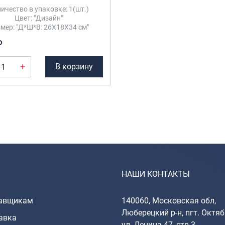
ичество в упаковке: 1(шт.)
Цвет: "Дизайн"
мер: "Д*Ш*В: 26Х18Х34 см"
₽
+
В корзину
НАШИ КОНТАКТЫ
авщикам
140060, Московская обл,
Люберецкий р-н, пгт. Октяб
авка
ул. Ленина 47, стр 3