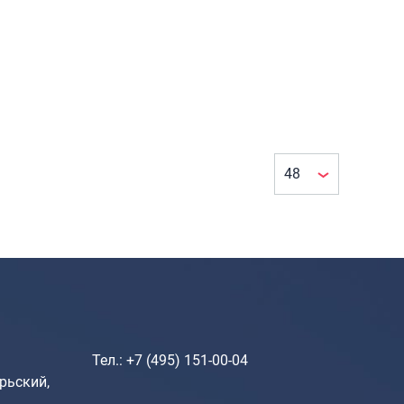
Рюкзаки городские
Рюкзаки школьные
Рюкзаки подростковые
Ранцы школьные
Рюкзаки детские
Рюкзаки туристические
Рюкзаки для охоты-рыбалки
Рюкзаки на колесах
ШОППЕРЫ
Кейсы и планшеты
Кейсы
Тел.: +7 (495) 151-00-04
Планшеты
рьский,