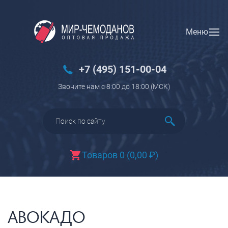
Меню
Вход
Регистрация
Новинки
+7 (495) 151-00-04
Багаж
Звоните нам с 8:00 до 18:00 (МCK)
Чемоданы
Чемоданы на колесах
Чемоданы детские
Чемоданы для животных
Товаров 0
(
0,00
₽
)
Пилоты на колесах
Рюкзаки детские для детских
чемоданов
Бьюти-кейсы
АВОКАДО