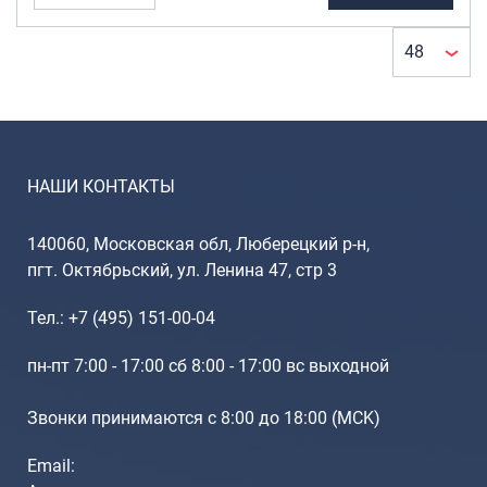
Портпледы
Встроенный
кодовый замок
Аксессуары
TSA
(1)
ЧЕХЛЫ ДЛЯ ЧЕМОДАНОВ
Мешки для обуви
УВЕЛИЧЕНИЕ
ОБЪЕМА
Пеналы для школы
НАШИ КОНТАКТЫ
Да
(1)
Новинки
140060, Московская обл, Люберецкий р-н,
ВЕСОВАЯ
пгт. Октябрьский, ул. Ленина 47, стр 3
Багаж
КАТЕГОРИЯ
Чемоданы оптом
Суперлёгкие (1.5
Тел.: +7 (495) 151-00-04
Чемоданы на колесах
~ 4.5кг)
(1)
пн-пт 7:00 - 17:00 сб 8:00 - 17:00 вс выходной
Чемоданы детские
Пилоты на колесах
Звонки принимаются с 8:00 до 18:00 (МCK)
Рюкзаки детские для детских
чемоданов
Email:
Бьюти-кейсы