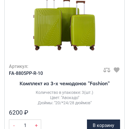
Рюкзаки городские
КОЛИЧЕСТВО В
Рюкзаки школьные
КОМПЛЕКТЕ
Рюкзаки подростковые
Комплект 3-
ки
(1)
Ранцы школьные
Рюкзаки детские
ЧИСЛО КОЛЕС
Рюкзаки туристические
4 съёмных
Артикул:
колеса
(1)
Рюкзаки для охоты-рыбалки
FA-8805PP-R-10
Рюкзаки на колесах
Комплект из 3-х чемоданов "Fashion"
МАТЕРИАЛ ТОВАРА
ШОППЕРЫ
Количество в упаковке: 3(шт.)
Полипропилен
(1)
Цвет: "Авокадо"
Кейсы и планшеты
Дюймы: "20/*24/28 дюймов"
Кейсы
6200 ₽
ТИП КОДОВОГО
Планшеты
ЗАМКА
-
+
В корзину