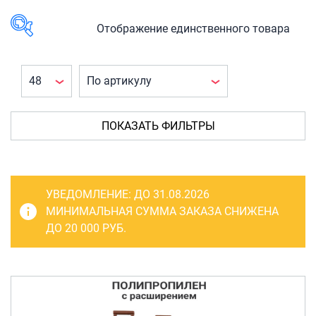
САКВОЯЖИ
РАСПРОДАЖА
Отображение единственного товара
Сумки
В наличии
Сумки колесные
Сумки спортивные
КАТЕГОРИЯ
ТОВАРА
Сумки деловые
ПОКАЗАТЬ ФИЛЬТРЫ
Багаж
(1)
Сумки поясные
Чемоданы
(1)
Сумки пляжные
Чемоданы
УВЕДОМЛЕНИЕ:
ДО 31.08.2026
на
Сумки для ноутбуков
МИНИМАЛЬНАЯ СУММА ЗАКАЗА СНИЖЕНА
колесах
(1)
ДО 20 000 РУБ.
Сумки-тележки хозяйственные
Сумки-рюкзаки на колёсах
ПРОИЗВОДИТЕЛЬ
Сумки детские
Fashion
(1)
Рюкзаки