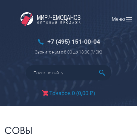
Меню
Вход
Регистрация
Новинки
+7 (495) 151-00-04
Багаж
Звоните нам с 8:00 до 18:00 (МCK)
Чемоданы
Чемоданы на колесах
Чемоданы детские
Чемоданы для животных
Товаров 0
(
0,00
₽
)
Пилоты на колесах
Рюкзаки детские для детских
чемоданов
Бьюти-кейсы
СОВЫ