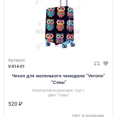
Полиэстер
(1)
Рюкзаки городские
Рюкзаки школьные
Рюкзаки подростковые
Ранцы школьные
Рюкзаки детские
Рюкзаки туристические
Артикул:
Рюкзаки для охоты-рыбалки
V-014-01
Рюкзаки на колесах
Чехол для маленького чемодана "Verano"
ШОППЕРЫ
"Совы"
Количество в упаковке: 1(шт.)
Кейсы и планшеты
Цвет: "Совы"
Кейсы
520 ₽
Планшеты
Нет в наличии