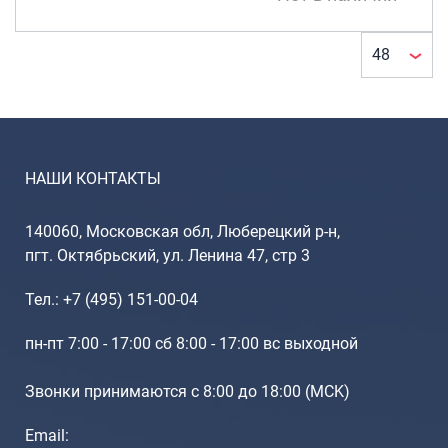
Портпледы
Аксессуары
ЧЕХЛЫ ДЛЯ ЧЕМОДАНОВ
Мешки для обуви
Пеналы для школы
НАШИ КОНТАКТЫ
Новинки
140060, Московская обл, Люберецкий р-н,
Багаж
пгт. Октябрьский, ул. Ленина 47, стр 3
Чемоданы оптом
Тел.: +7 (495) 151-00-04
Чемоданы на колесах
Чемоданы детские
пн-пт 7:00 - 17:00 сб 8:00 - 17:00 вс выходной
Пилоты на колесах
Звонки принимаются с 8:00 до 18:00 (МCK)
Рюкзаки детские для детских
чемоданов
Email:
Бьюти-кейсы