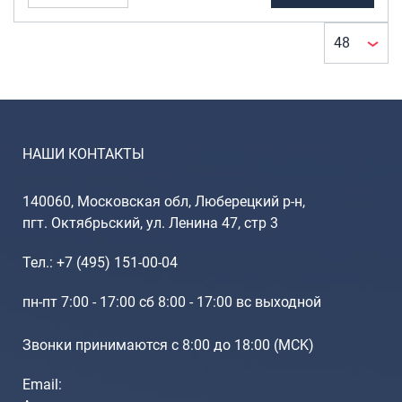
Портпледы
Аксессуары
ЧЕХЛЫ ДЛЯ ЧЕМОДАНОВ
Мешки для обуви
Пеналы для школы
НАШИ КОНТАКТЫ
Новинки
140060, Московская обл, Люберецкий р-н,
пгт. Октябрьский, ул. Ленина 47, стр 3
Багаж
Чемоданы оптом
Тел.: +7 (495) 151-00-04
Чемоданы на колесах
пн-пт 7:00 - 17:00 сб 8:00 - 17:00 вс выходной
Чемоданы детские
Пилоты на колесах
Звонки принимаются с 8:00 до 18:00 (МCK)
Рюкзаки детские для детских
чемоданов
Email:
Бьюти-кейсы