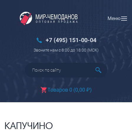
Меню
Вход
Регистрация
Новинки
+7 (495) 151-00-04
Багаж
Звоните нам с 8:00 до 18:00 (МCK)
Чемоданы
Чемоданы на колесах
Чемоданы детские
Чемоданы для животных
Товаров 0
(
0,00
₽
)
Пилоты на колесах
Рюкзаки детские для детских
чемоданов
Бьюти-кейсы
КАПУЧИНО