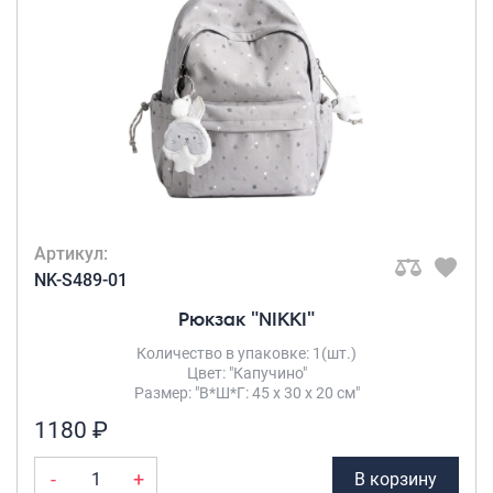
Рюкзаки городские
МАТЕРИАЛ ТОВАРА
Рюкзаки школьные
Полиэстер +
Рюкзаки подростковые
Нейлон
(1)
Ранцы школьные
Рюкзаки детские
Рюкзаки туристические
Артикул:
Рюкзаки для охоты-рыбалки
NK-S489-01
Рюкзаки на колесах
Рюкзак "NIKKI"
ШОППЕРЫ
Количество в упаковке: 1(шт.)
Цвет: "Капучино"
Кейсы и планшеты
Размер: "В*Ш*Г: 45 х 30 х 20 см"
Кейсы
1180 ₽
Планшеты
-
+
В корзину