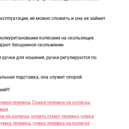
Портпледы
Аксессуары
ксплуатации, ее можно сложить и она не займет
ЧЕХЛЫ ДЛЯ ЧЕМОДАНОВ
Мешки для обуви
полиуретановыми колесами на скользящих
Пеналы для школы
здают бесшумное скольжение.
е ручки для ношения, ручки регулируются по
Новинки
Багаж
альная подставка, она служит опорой.
Чемоданы оптом
ий!!!
Чемоданы на колесах
Чемоданы детские
умки-тележки
,
Сумки-тележки на колесах
,
Пилоты на колесах
ежки
Рюкзаки детские для детских
и на колесах
,
купить сумку тележку
,
сумка
чемоданов
сумка тележка
,
сумка тележка на колесах
Бьюти-кейсы