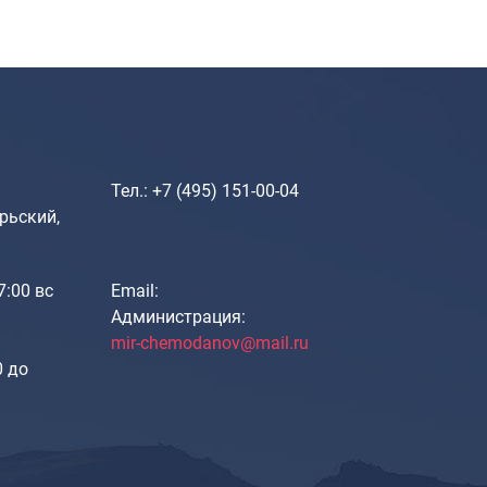
Саквояжи
Распродажа
Сумки
Сумки колесные
Сумки спортивные
Сумки деловые
Тел.: +7 (495) 151-00-04
Сумки поясные
рьский,
Сумки пляжные
Сумки для ноутбуков
17:00 вс
Email:
Сумки-тележки хозяйственные
Администрация:
Сумки-рюкзаки на колёсах
mir-chemodanov@mail.ru
Сумки детские
0 до
Рюкзаки
Рюкзаки городские
Рюкзаки школьные