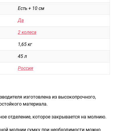
Рюкзаки городские
Есть + 10 см
Рюкзаки школьные
Да
Рюкзаки подростковые
2 колеса
Ранцы школьные
1,65 кг
Рюкзаки детские
45 л
Рюкзаки туристические
Россия
Рюкзаки для охоты-рыбалки
Рюкзаки на колесах
ШОППЕРЫ
зводителя изготовлена из высокопрочного,
Кейсы и планшеты
остойкого материала.
Кейсы
ное отделение, которое закрывается на молнию.
Планшеты
ной молнии сумку при необходимости можно