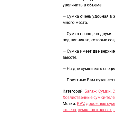
увеличить в объеме.
— Сумка очень удобная в э
много места.
— Сумка оснащена двумя 
подшипниках, которые со
— Сумка имеет две верхни
высоте.
— На дне сумки есть специ
— Приятных Вам путешеств
Категорий:
Багаж
,
Сумки
,
С
Хозяйственные сумки-тел
Метки:
KVV
,
дорожные сумк
колесо
,
сумка на колесах
,