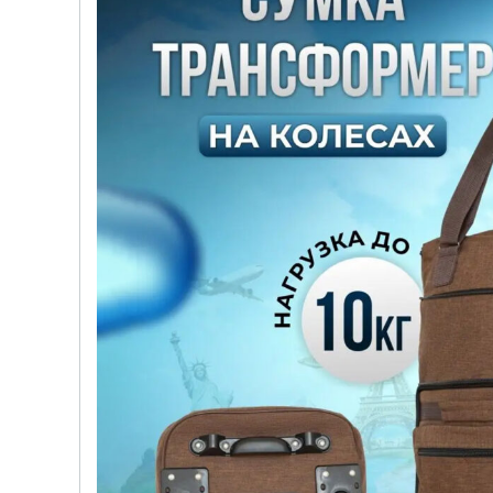
детских чемоданов
Сумки дл
Бьюти-кейсы
Сумки-т
хозяйст
САКВОЯЖИ
Сумки-рю
колёсах
Сумки де