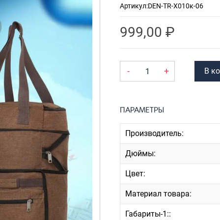
Артикул:
DEN-TR-X010к-06
Рюкзаки
я ноутбуков
туристические
ележки
999,00
₽
Рюкзаки для охоты-
венные
рыбалки
кзаки на
Рюкзаки на колесах
-
+
В к
тские
ШОППЕРЫ
ПАРАМЕТРЫ
Производитель:
Дюймы:
Цвет:
Материал товара:
Габариты-1::