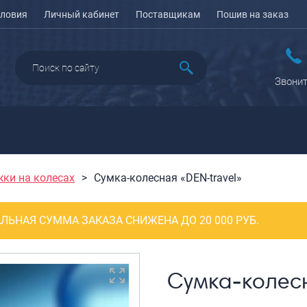
ловия
Личный кабинет
Поставщикам
Пошив на заказ
Звонит
жки на колесах
Сумка-колесная «DEN-travel»
ДАЖА
ПЕНАЛЫ ДЛЯ ШКОЛЫ
РЮКЗАКИ
КЕЙСЫ И ПЛАНШЕТЫ
Рюкзаки городские
Кейсы
ЛЬНАЯ СУММА ЗАКАЗА СНИЖЕНА ДО 20 000 РУБ.
Рюкзаки школьные
Планшеты
олесные
Рюкзаки
портивные
ПОРТПЛЕДЫ
подростковые
еловые
Сумка-колесн
Ранцы школьные
оясные
Рюкзаки детские
ляжные