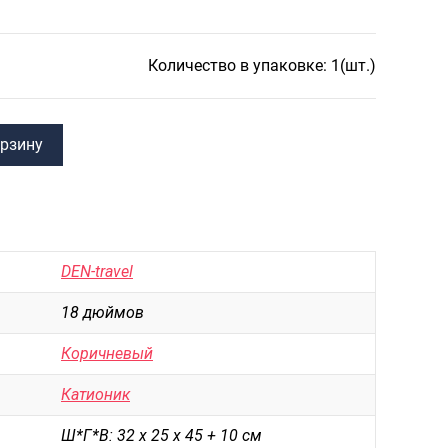
САКВОЯЖИ
РАСПРОДАЖА
Количество в упаковке: 1(шт.)
Сумки
Сумки колесные
Сумки спортивные
орзину
Сумки деловые
Сумки поясные
Сумки пляжные
DEN-travel
Сумки для ноутбуков
18 дюймов
Сумки-тележки хозяйственные
Коричневый
Сумки-рюкзаки на колёсах
Катионик
Сумки детские
Ш*Г*В: 32 х 25 х 45 + 10 см
Рюкзаки