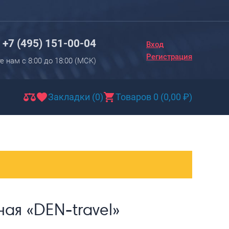
Вход
Регистрация
+7 (495) 151-00-04
Вход
Новинки
Регистрация
е нам с 8:00 до 18:00 (МCK)
Багаж
Чемоданы
Закладки (0)
Товаров 0
(
0,00
₽
)
Чемоданы на колесах
Чемоданы детские
Чемоданы для животных
Пилоты на колесах
Рюкзаки детские для детских
чемоданов
ая «DEN-travel»
Бьюти-кейсы