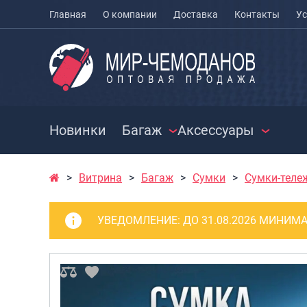
Главная
О компании
Доставка
Контакты
Ус
Новинки
Багаж
Аксессуары
Витрина
Багаж
Сумки
Сумки-теле
ЧЕМОДАНЫ
ЧЕХЛЫ ДЛЯ
РАСПРО
ЧЕМОДАНОВ
СУМКИ
Чемоданы на колесах
УВЕДОМЛЕНИЕ:
ДО 31.08.2026 МИНИМА
МЕШКИ ДЛЯ ОБУВИ
Чемоданы детские
Сумки к
Чемоданы для
Сумки с
животных
Сумки д
Пилоты на колесах
Сумки п
Рюкзаки детские для
Сумки п