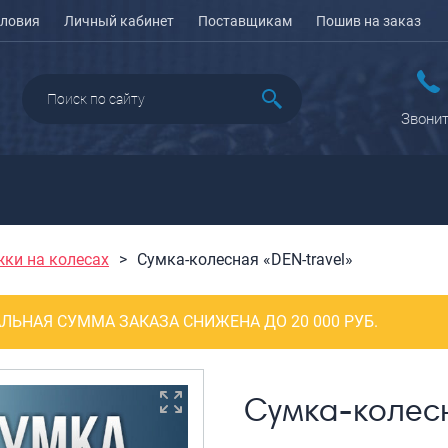
ловия
Личный кабинет
Поставщикам
Пошив на заказ
Звонит
жки на колесах
Сумка-колесная «DEN-travel»
ДАЖА
ПЕНАЛЫ ДЛЯ ШКОЛЫ
РЮКЗАКИ
КЕЙСЫ И ПЛАНШЕТЫ
Рюкзаки городские
Кейсы
ЛЬНАЯ СУММА ЗАКАЗА СНИЖЕНА ДО 20 000 РУБ.
Рюкзаки школьные
Планшеты
олесные
Рюкзаки
портивные
ПОРТПЛЕДЫ
подростковые
еловые
Сумка-колесн
Ранцы школьные
оясные
Рюкзаки детские
ляжные