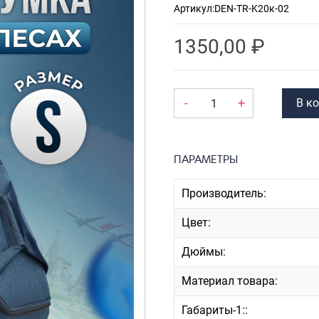
Артикул:
DEN-TR-K20к-02
Рюкзаки
я ноутбуков
туристические
ележки
1350,00
₽
Рюкзаки для охоты-
венные
рыбалки
кзаки на
Рюкзаки на колесах
-
+
В к
тские
ШОППЕРЫ
ПАРАМЕТРЫ
Производитель:
Цвет:
Дюймы:
Материал товара:
Габариты-1::