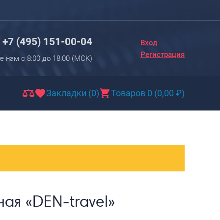
Вход
Регистрация
+7 (495) 151-00-04
Вход
Новинки
Регистрация
е нам с 8:00 до 18:00 (МCK)
Багаж
Чемоданы
Закладки (0)
Товаров 0
(
0,00
₽
)
Чемоданы на колесах
Чемоданы детские
Чемоданы для животных
Пилоты на колесах
Рюкзаки детские для детских
чемоданов
ая «DEN-travel»
Бьюти-кейсы