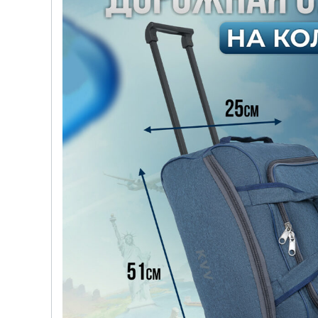
детских чемоданов
Сумки дл
Бьюти-кейсы
Сумки-т
хозяйст
САКВОЯЖИ
Сумки-рю
колёсах
Сумки де