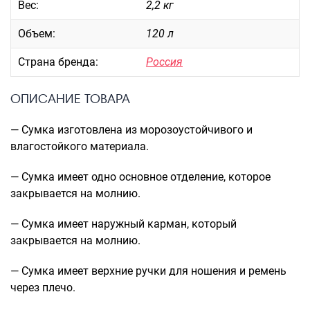
Вес:
2,2 кг
Саквояжи
Объем:
120 л
Распродажа
Сумки
Страна бренда:
Россия
Сумки колесные
ОПИСАНИЕ ТОВАРА
Сумки спортивные
Сумки деловые
— Сумка изготовлена из морозоустойчивого и
Сумки поясные
влагостойкого материала.
Сумки пляжные
Сумки для ноутбуков
— Сумка имеет одно основное отделение, которое
закрывается на молнию.
Сумки-тележки хозяйственные
Сумки-рюкзаки на колёсах
— Сумка имеет наружный карман, который
Сумки детские
закрывается на молнию.
Рюкзаки
— Сумка имеет верхние ручки для ношения и ремень
Рюкзаки городские
через плечо.
Рюкзаки школьные