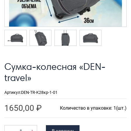
Рюкзаки городские
Рюкзаки школьные
Рюкзаки подростковые
Ранцы школьные
Рюкзаки детские
Рюкзаки туристические
Сумка-колесная «DEN-
Рюкзаки для охоты-рыбалки
travel»
Рюкзаки на колесах
ШОППЕРЫ
Артикул:
DEN-TR-K28кр-1-01
Кейсы и планшеты
1650,00
₽
Количество в упаковке: 1(шт.)
Кейсы
Планшеты