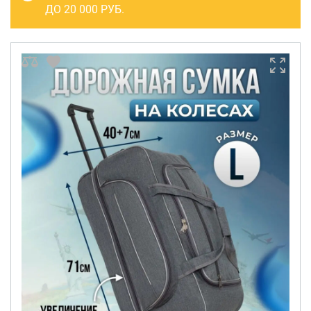
САКВОЯЖИ
ДО 20 000 РУБ.
РАСПРОДАЖА
Сумки
Сумки колесные
Сумки спортивные
Сумки деловые
Сумки поясные
Сумки пляжные
Сумки для ноутбуков
Сумки-тележки хозяйственные
Сумки-рюкзаки на колёсах
Сумки детские
Рюкзаки