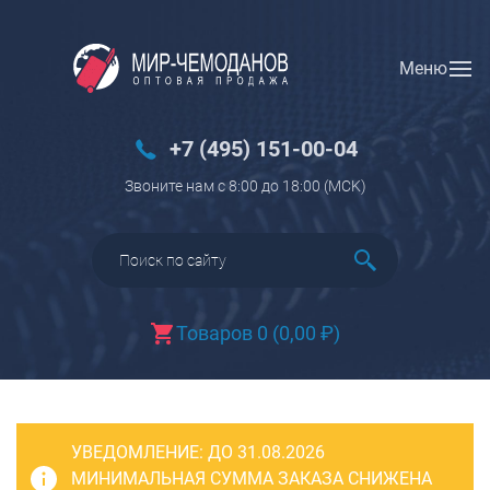
Меню
Вход
Регистрация
Новинки
+7 (495) 151-00-04
Багаж
Звоните нам с 8:00 до 18:00 (МCK)
Чемоданы
Чемоданы на колесах
Чемоданы детские
Чемоданы для животных
Товаров 0
(
0,00
₽
)
Пилоты на колесах
Рюкзаки детские для детских
чемоданов
УВЕДОМЛЕНИЕ:
Бьюти-кейсы
ДО 31.08.2026
МИНИМАЛЬНАЯ СУММА ЗАКАЗА СНИЖЕНА