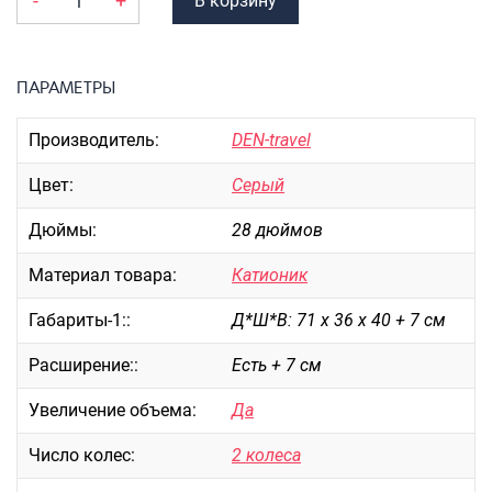
-
+
В корзину
Портпледы
Аксессуары
ЧЕХЛЫ ДЛЯ ЧЕМОДАНОВ
ПАРАМЕТРЫ
Мешки для обуви
Производитель:
DEN-travel
Пеналы для школы
Цвет:
Серый
Дюймы:
28 дюймов
Новинки
Материал товара:
Катионик
Багаж
Чемоданы оптом
Габариты-1::
Д*Ш*В: 71 х 36 х 40 + 7 см
Чемоданы на колесах
Расширение::
Есть + 7 см
Чемоданы детские
Пилоты на колесах
Увеличение объема:
Да
Рюкзаки детские для детских
Число колес:
2 колеса
чемоданов
Бьюти-кейсы