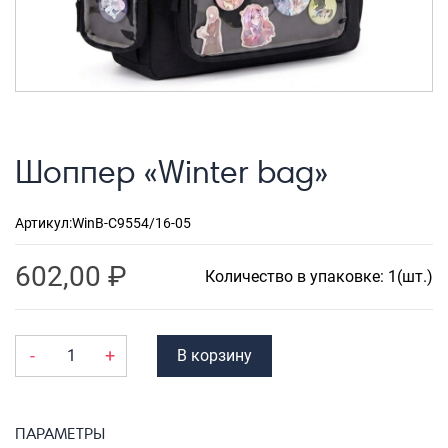
Рюкзаки городские
Рюкзаки школьные
Рюкзаки подростковые
Ранцы школьные
Шоппер «Winter bag»
Рюкзаки детские
Рюкзаки туристические
Артикул:
WinB-C9554/16-05
Рюкзаки для охоты-рыбалки
602,00
₽
Рюкзаки на колесах
Количество в упаковке: 1(шт.)
ШОППЕРЫ
Кейсы и планшеты
-
+
В корзину
Кейсы
Планшеты
ПАРАМЕТРЫ