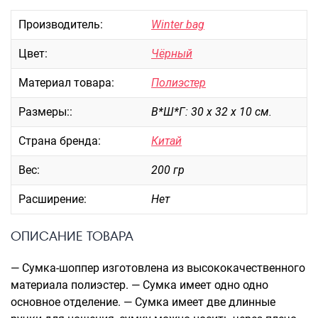
Портпледы
Производитель:
Winter bag
Аксессуары
Цвет:
Чёрный
ЧЕХЛЫ ДЛЯ ЧЕМОДАНОВ
Мешки для обуви
Материал товара:
Полиэстер
Пеналы для школы
Размеры::
В*Ш*Г: 30 х 32 х 10 см.
Страна бренда:
Китай
Новинки
Вес:
200 гр
Багаж
Расширение:
Нет
Чемоданы оптом
Чемоданы на колесах
ОПИСАНИЕ ТОВАРА
Чемоданы детские
Пилоты на колесах
— Сумка-шоппер изготовлена из высококачественного
Рюкзаки детские для детских
материала полиэстер. — Сумка имеет одно одно
чемоданов
основное отделение. — Сумка имеет две длинные
Бьюти-кейсы