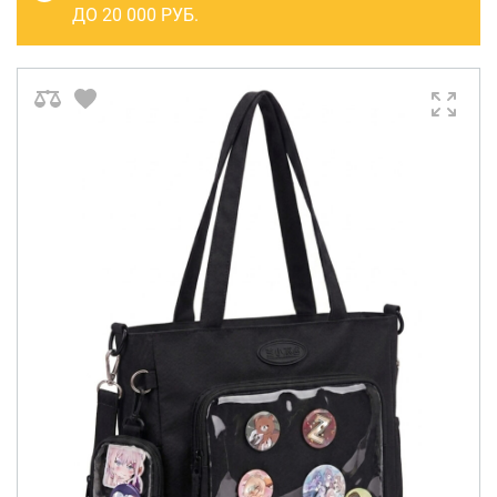
САКВОЯЖИ
ДО 20 000 РУБ.
РАСПРОДАЖА
Сумки
Сумки колесные
Сумки спортивные
Сумки деловые
Сумки поясные
Сумки пляжные
Сумки для ноутбуков
Сумки-тележки хозяйственные
Сумки-рюкзаки на колёсах
Сумки детские
Рюкзаки