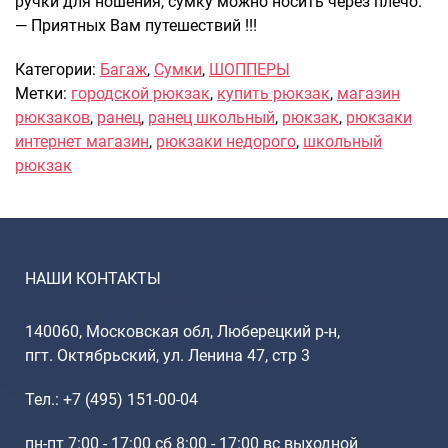
ручки для ношения, сумку можно носить через плечо.
— Приятных Вам путешествий !!!
Саквояжи
Распродажа
Категории:
Багаж
,
Сумки
,
ШОППЕРЫ
Сумки
Метки:
городской рюкзак
,
купить рюкзак
,
магазин
Сумки колесные
рюкзаков
,
ранец
,
ранец школьный
,
рюкзак
,
рюкзаки
интернет магазин
,
рюкзаки недорого
,
школьный
Сумки спортивные
рюкзак
Сумки деловые
Сумки поясные
Сумки пляжные
Сумки для ноутбуков
НАШИ КОНТАКТЫ
Сумки-тележки хозяйственные
Сумки-рюкзаки на колёсах
140060, Московская обл, Люберецкий р-н,
Сумки детские
пгт. Октябрьский, ул. Ленина 47, стр 3
Рюкзаки
Рюкзаки городские
Тел.: +7 (495) 151-00-04
Рюкзаки школьные
пн-пт 7:00 - 17:00 сб 8:00 - 17:00 вс выходной