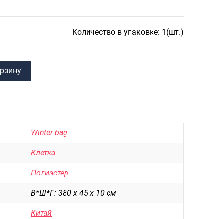
САКВОЯЖИ
РАСПРОДАЖА
Количество в упаковке: 1(шт.)
Сумки
Сумки колесные
Сумки спортивные
орзину
Сумки деловые
Сумки поясные
Сумки пляжные
Winter bag
Сумки для ноутбуков
Клетка
Сумки-тележки хозяйственные
Полиэстер
Сумки-рюкзаки на колёсах
В*Ш*Г: 380 х 45 х 10 см
Сумки детские
Китай
Рюкзаки