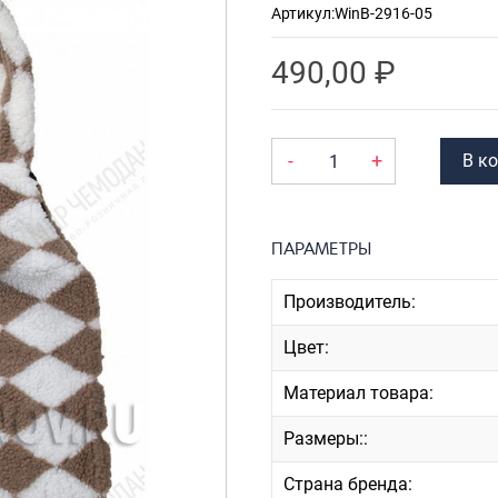
Артикул:
WinB-2916-05
Рюкзаки
я ноутбуков
туристические
ележки
490,00
₽
Рюкзаки для охоты-
венные
рыбалки
кзаки на
Рюкзаки на колесах
-
+
В к
тские
ШОППЕРЫ
ПАРАМЕТРЫ
Производитель:
Цвет:
Материал товара:
Размеры::
Страна бренда: