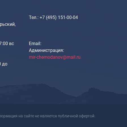
Портпледы
Аксессуары
Тел.: +7 (495) 151-00-04
ЧЕХЛЫ ДЛЯ ЧЕМОДАНОВ
рьский,
Мешки для обуви
Пеналы для школы
17:00 вс
Email:
Администрация:
mir-chemodanov@mail.ru
Новинки
0 до
Багаж
Чемоданы оптом
Чемоданы на колесах
Чемоданы детские
Пилоты на колесах
Рюкзаки детские для детских
ормация на сайте не является публичной офертой.
чемоданов
Бьюти-кейсы