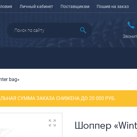
ловия
Личный кабинет
Поставщикам
Пошив на заказ
Звонит
ter bag»
ДАЖА
ПЕНАЛЫ ДЛЯ ШКОЛЫ
РЮКЗАКИ
КЕЙСЫ И ПЛАНШЕТЫ
Рюкзаки городские
Кейсы
ЛЬНАЯ СУММА ЗАКАЗА СНИЖЕНА ДО 20 000 РУБ.
Рюкзаки школьные
Планшеты
олесные
Рюкзаки
портивные
ПОРТПЛЕДЫ
подростковые
еловые
Шоппер «Wint
Ранцы школьные
оясные
Рюкзаки детские
ляжные