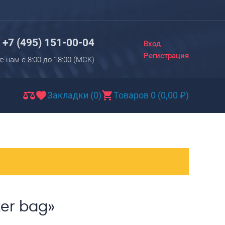
Вход
Регистрация
+7 (495) 151-00-04
Вход
Новинки
Регистрация
е нам с 8:00 до 18:00 (МCK)
Багаж
Чемоданы
Закладки (0)
Товаров 0
(
0,00
₽
)
Чемоданы на колесах
Чемоданы детские
Чемоданы для животных
Пилоты на колесах
Рюкзаки детские для детских
чемоданов
er bag»
Бьюти-кейсы