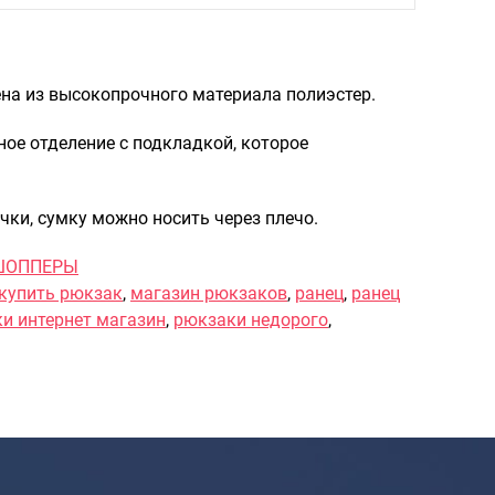
Рюкзаки городские
Рюкзаки школьные
на из высокопрочного материала полиэстер.
Рюкзаки подростковые
Ранцы школьные
ное отделение с подкладкой, которое
Рюкзаки детские
чки, сумку можно носить через плечо.
Рюкзаки туристические
Рюкзаки для охоты-рыбалки
ШОППЕРЫ
купить рюкзак
,
магазин рюкзаков
,
ранец
,
ранец
Рюкзаки на колесах
и интернет магазин
,
рюкзаки недорого
,
ШОППЕРЫ
Кейсы и планшеты
Кейсы
Планшеты