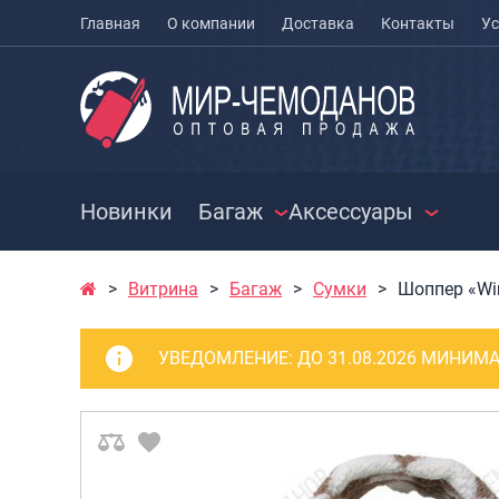
Главная
О компании
Доставка
Контакты
Ус
Новинки
Багаж
Аксессуары
Витрина
Багаж
Сумки
Шоппер «Win
ЧЕМОДАНЫ
ЧЕХЛЫ ДЛЯ
РАСПРО
ЧЕМОДАНОВ
СУМКИ
Чемоданы на колесах
УВЕДОМЛЕНИЕ:
ДО 31.08.2026 МИНИМА
МЕШКИ ДЛЯ ОБУВИ
Чемоданы детские
Сумки к
Чемоданы для
Сумки с
животных
Сумки д
Пилоты на колесах
Сумки п
Рюкзаки детские для
Сумки п