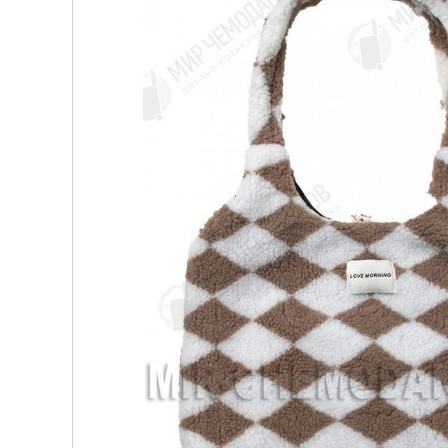
детских чемоданов
Сумки дл
Бьюти-кейсы
Сумки-т
хозяйст
САКВОЯЖИ
Сумки-рю
колёсах
Сумки де