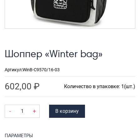
Рюкзаки городские
Рюкзаки школьные
Рюкзаки подростковые
Ранцы школьные
Шоппер «Winter bag»
Рюкзаки детские
Рюкзаки туристические
Артикул:
WinB-C9570/16-03
Рюкзаки для охоты-рыбалки
602,00
₽
Рюкзаки на колесах
Количество в упаковке: 1(шт.)
ШОППЕРЫ
Кейсы и планшеты
-
+
В корзину
Кейсы
Планшеты
ПАРАМЕТРЫ