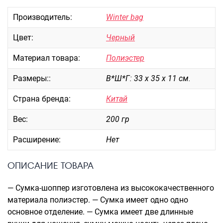
Портпледы
Производитель:
Winter bag
Аксессуары
Цвет:
Черный
ЧЕХЛЫ ДЛЯ ЧЕМОДАНОВ
Мешки для обуви
Материал товара:
Полиэстер
Пеналы для школы
Размеры::
В*Ш*Г: 33 х 35 х 11 см.
Страна бренда:
Китай
Новинки
Вес:
200 гр
Багаж
Расширение:
Нет
Чемоданы оптом
Чемоданы на колесах
ОПИСАНИЕ ТОВАРА
Чемоданы детские
Пилоты на колесах
— Сумка-шоппер изготовлена из высококачественного
Рюкзаки детские для детских
материала полиэстер. — Сумка имеет одно одно
чемоданов
основное отделение. — Сумка имеет две длинные
Бьюти-кейсы