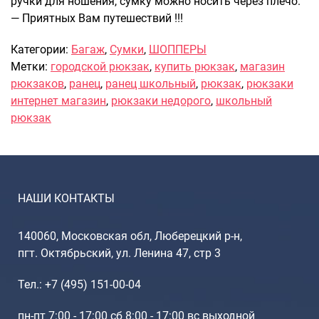
ручки для ношения, сумку можно носить через плечо.
— Приятных Вам путешествий !!!
Саквояжи
Распродажа
Категории:
Багаж
,
Сумки
,
ШОППЕРЫ
Сумки
Метки:
городской рюкзак
,
купить рюкзак
,
магазин
Сумки колесные
рюкзаков
,
ранец
,
ранец школьный
,
рюкзак
,
рюкзаки
интернет магазин
,
рюкзаки недорого
,
школьный
Сумки спортивные
рюкзак
Сумки деловые
Сумки поясные
Сумки пляжные
Сумки для ноутбуков
НАШИ КОНТАКТЫ
Сумки-тележки хозяйственные
Сумки-рюкзаки на колёсах
140060, Московская обл, Люберецкий р-н,
Сумки детские
пгт. Октябрьский, ул. Ленина 47, стр 3
Рюкзаки
Рюкзаки городские
Тел.: +7 (495) 151-00-04
Рюкзаки школьные
пн-пт 7:00 - 17:00 сб 8:00 - 17:00 вс выходной