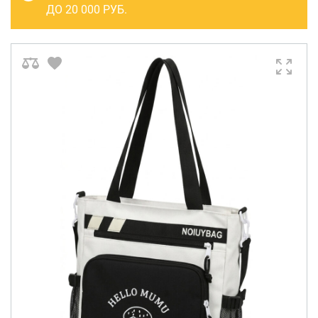
САКВОЯЖИ
ДО 20 000 РУБ.
РАСПРОДАЖА
Сумки
Сумки колесные
Сумки спортивные
Сумки деловые
Сумки поясные
Сумки пляжные
Сумки для ноутбуков
Сумки-тележки хозяйственные
Сумки-рюкзаки на колёсах
Сумки детские
Рюкзаки