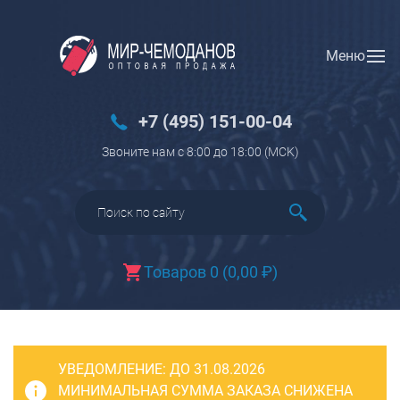
Меню
Вход
Регистрация
Новинки
+7 (495) 151-00-04
Багаж
Звоните нам с 8:00 до 18:00 (МCK)
Чемоданы
Чемоданы на колесах
Чемоданы детские
Чемоданы для животных
Товаров 0
(
0,00
₽
)
Пилоты на колесах
Рюкзаки детские для детских
чемоданов
УВЕДОМЛЕНИЕ:
Бьюти-кейсы
ДО 31.08.2026
МИНИМАЛЬНАЯ СУММА ЗАКАЗА СНИЖЕНА