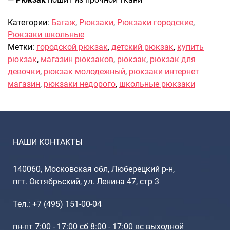
Саквояжи
Категории:
Багаж
,
Рюкзаки
,
Рюкзаки городские
,
Распродажа
Рюкзаки школьные
Сумки
Метки:
городской рюкзак
,
детский рюкзак
,
купить
рюкзак
,
магазин рюкзаков
,
рюкзак
,
рюкзак для
Сумки колесные
девочки
,
рюкзак молодежный
,
рюкзаки интернет
Сумки спортивные
магазин
,
рюкзаки недорого
,
школьные рюкзаки
Сумки деловые
Сумки поясные
Сумки пляжные
Сумки для ноутбуков
НАШИ КОНТАКТЫ
Сумки-тележки хозяйственные
Сумки-рюкзаки на колёсах
140060, Московская обл, Люберецкий р-н,
Сумки детские
пгт. Октябрьский, ул. Ленина 47, стр 3
Рюкзаки
Тел.: +7 (495) 151-00-04
Рюкзаки городские
Рюкзаки школьные
пн-пт 7:00 - 17:00 сб 8:00 - 17:00 вс выходной