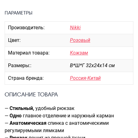
Портпледы
ПАРАМЕТРЫ
Аксессуары
ЧЕХЛЫ ДЛЯ ЧЕМОДАНОВ
Производитель:
Nikki
Мешки для обуви
Цвет:
Розовый
Пеналы для школы
Материал товара:
Кожзам
Размеры::
В*Ш*Г 32х24х14 см
Новинки
Багаж
Страна бренда:
Россия-Китай
Чемоданы оптом
ОПИСАНИЕ ТОВАРА
Чемоданы на колесах
Чемоданы детские
—
Стильный,
удобный рюкзак
Пилоты на колесах
—
Одно
главное отделение и наружный карман
Рюкзаки детские для детских
—
Анатомическая
спинка с анатомическими
чемоданов
регулируемыми лямками
—
Рюкзак
пошит из прочной ткани
Бьюти-кейсы