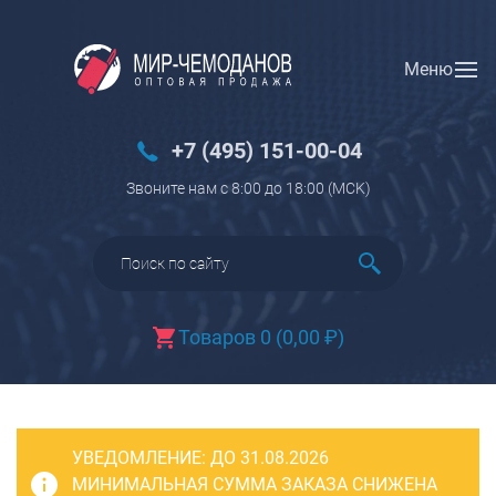
Меню
Вход
Регистрация
Новинки
+7 (495) 151-00-04
Багаж
Звоните нам с 8:00 до 18:00 (МCK)
Чемоданы
Чемоданы на колесах
Чемоданы детские
Чемоданы для животных
Товаров 0
(
0,00
₽
)
Пилоты на колесах
Рюкзаки детские для детских
чемоданов
УВЕДОМЛЕНИЕ:
Бьюти-кейсы
ДО 31.08.2026
МИНИМАЛЬНАЯ СУММА ЗАКАЗА СНИЖЕНА