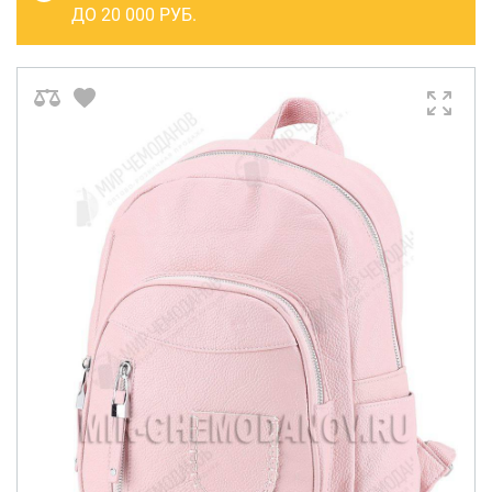
САКВОЯЖИ
ДО 20 000 РУБ.
РАСПРОДАЖА
Сумки
Сумки колесные
Сумки спортивные
Сумки деловые
Сумки поясные
Сумки пляжные
Сумки для ноутбуков
Сумки-тележки хозяйственные
Сумки-рюкзаки на колёсах
Сумки детские
Рюкзаки