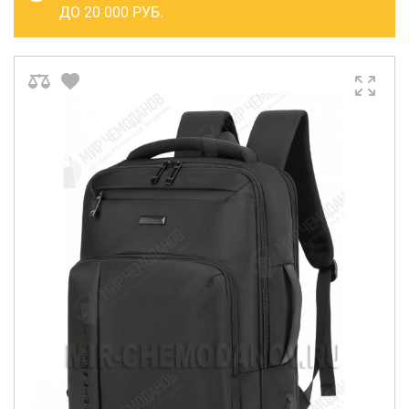
САКВОЯЖИ
ДО 20 000 РУБ.
РАСПРОДАЖА
Сумки
Сумки колесные
Сумки спортивные
Сумки деловые
Сумки поясные
Сумки пляжные
Сумки для ноутбуков
Сумки-тележки хозяйственные
Сумки-рюкзаки на колёсах
Сумки детские
Рюкзаки