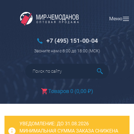
Меню
Вход
Регистрация
Новинки
+7 (495) 151-00-04
Багаж
Звоните нам с 8:00 до 18:00 (МCK)
Чемоданы
Чемоданы на колесах
Чемоданы детские
Чемоданы для животных
Товаров 0
(
0,00
₽
)
Пилоты на колесах
Рюкзаки детские для детских
чемоданов
УВЕДОМЛЕНИЕ:
Бьюти-кейсы
ДО 31.08.2026
МИНИМАЛЬНАЯ СУММА ЗАКАЗА СНИЖЕНА