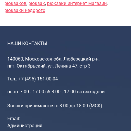
Рюкзаки подростковые
рюкзаков
,
рюкзак
,
рюкзаки интернет магазин
,
Ранцы школьные
рюкзаки недорого
Рюкзаки детские
Рюкзаки туристические
Рюкзаки для охоты-рыбалки
Рюкзаки на колесах
НАШИ КОНТАКТЫ
ШОППЕРЫ
Кейсы и планшеты
140060, Московская обл, Люберецкий р-н,
пгт. Октябрьский, ул. Ленина 47, стр 3
Кейсы
Планшеты
Тел.: +7 (495) 151-00-04
Аксессуары
пн-пт 7:00 - 17:00 сб 8:00 - 17:00 вс выходной
Чехлы для чемоданов
Мешки для обуви
Звонки принимаются с 8:00 до 18:00 (МCK)
Пеналы для школы
Email:
Администрация: