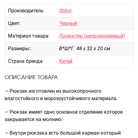
Портпледы
Производитель:
Shbor
Аксессуары
Цвет:
Черный
ЧЕХЛЫ ДЛЯ ЧЕМОДАНОВ
Мешки для обуви
Материал товара:
Полиэстер (непромокаемый)
Пеналы для школы
Размеры::
В*Ш*Г: 48 х 32 х 20 см
Страна бренда:
Китай
Новинки
ОПИСАНИЕ ТОВАРА
Багаж
Чемоданы оптом
— Рюкзак изготовлен из высокопрочного
Чемоданы на колесах
влагостойкого и морозоустойчивого материала.
Чемоданы детские
— Рюкзак имеет одно основное отделение которое
Пилоты на колесах
закрывается на молнию.
Рюкзаки детские для детских
чемоданов
— Внутри рюкзака есть большой карман который
Бьюти-кейсы