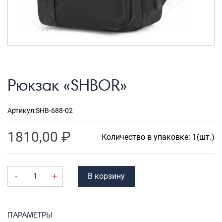
Рюкзаки городские
Рюкзаки школьные
Рюкзаки подростковые
Ранцы школьные
Рюкзак «SHBOR»
Рюкзаки детские
Рюкзаки туристические
Артикул:
SHB-688-02
Рюкзаки для охоты-рыбалки
1810,00
₽
Рюкзаки на колесах
Количество в упаковке: 1(шт.)
ШОППЕРЫ
Кейсы и планшеты
-
+
В корзину
Кейсы
Планшеты
ПАРАМЕТРЫ