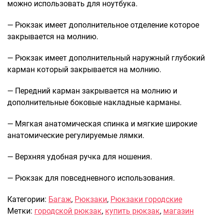
можно использовать для ноутбука.
Саквояжи
— Рюкзак имеет дополнительное отделение которое
Распродажа
закрывается на молнию.
Сумки
Сумки колесные
— Рюкзак имеет дополнительный наружный глубокий
карман который закрывается на молнию.
Сумки спортивные
Сумки деловые
— Передний карман закрывается на молнию и
Сумки поясные
дополнительные боковые накладные карманы.
Сумки пляжные
Сумки для ноутбуков
— Мягкая анатомическая спинка и мягкие широкие
Сумки-тележки хозяйственные
анатомические регулируемые лямки.
Сумки-рюкзаки на колёсах
— Верхняя удобная ручка для ношения.
Сумки детские
Рюкзаки
— Рюкзак для повседневного использования.
Рюкзаки городские
Категории:
Багаж
,
Рюкзаки
,
Рюкзаки городские
Рюкзаки школьные
Метки:
городской рюкзак
,
купить рюкзак
,
магазин