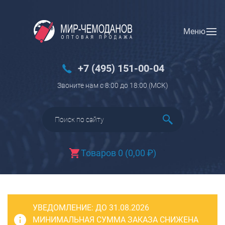
Меню
Вход
Регистрация
Новинки
+7 (495) 151-00-04
Багаж
Звоните нам с 8:00 до 18:00 (МCK)
Чемоданы
Чемоданы на колесах
Чемоданы детские
Чемоданы для животных
Товаров 0
(
0,00
₽
)
Пилоты на колесах
Рюкзаки детские для детских
чемоданов
УВЕДОМЛЕНИЕ:
Бьюти-кейсы
ДО 31.08.2026
МИНИМАЛЬНАЯ СУММА ЗАКАЗА СНИЖЕНА