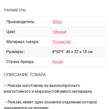
Портпледы
ПАРАМЕТРЫ
Аксессуары
ЧЕХЛЫ ДЛЯ ЧЕМОДАНОВ
Производитель:
Shbor
Мешки для обуви
Цвет:
Чёрный
Пеналы для школы
Материал товара:
Полиэстер
Размеры::
В*Ш*Г: 46 х 32 х 18 см
Новинки
Багаж
Страна бренда:
Китай
Чемоданы оптом
ОПИСАНИЕ ТОВАРА
Чемоданы на колесах
Чемоданы детские
— Рюкзак изготовлен из высокопрочного
Пилоты на колесах
влагостойкого и морозоустойчивого материала.
Рюкзаки детские для детских
— Рюкзак имеет одно основное отделение которое
чемоданов
закрывается на молнию.
Бьюти-кейсы