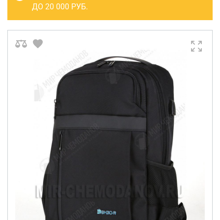
САКВОЯЖИ
ДО 20 000 РУБ.
РАСПРОДАЖА
Сумки
Сумки колесные
Сумки спортивные
Сумки деловые
Сумки поясные
Сумки пляжные
Сумки для ноутбуков
Сумки-тележки хозяйственные
Сумки-рюкзаки на колёсах
Сумки детские
Рюкзаки