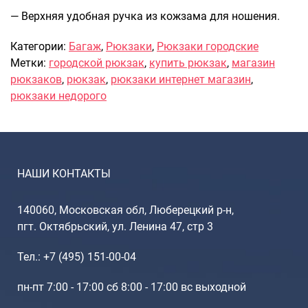
Рюкзаки подростковые
— Верхняя удобная ручка из кожзама для ношения.
Ранцы школьные
Рюкзаки детские
Категории:
Багаж
,
Рюкзаки
,
Рюкзаки городские
Рюкзаки туристические
Метки:
городской рюкзак
,
купить рюкзак
,
магазин
Рюкзаки для охоты-рыбалки
рюкзаков
,
рюкзак
,
рюкзаки интернет магазин
,
Рюкзаки на колесах
рюкзаки недорого
ШОППЕРЫ
Кейсы и планшеты
Кейсы
НАШИ КОНТАКТЫ
Планшеты
Аксессуары
140060, Московская обл, Люберецкий р-н,
Чехлы для чемоданов
пгт. Октябрьский, ул. Ленина 47, стр 3
Мешки для обуви
Тел.: +7 (495) 151-00-04
Пеналы для школы
пн-пт 7:00 - 17:00 сб 8:00 - 17:00 вс выходной