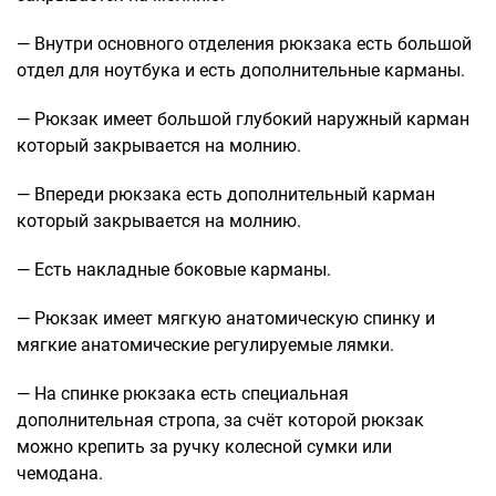
Саквояжи
— Внутри основного отделения рюкзака есть большой
Распродажа
отдел для ноутбука и есть дополнительные карманы.
Сумки
— Рюкзак имеет большой глубокий наружный карман
Сумки колесные
который закрывается на молнию.
Сумки спортивные
Сумки деловые
— Впереди рюкзака есть дополнительный карман
Сумки поясные
который закрывается на молнию.
Сумки пляжные
— Есть накладные боковые карманы.
Сумки для ноутбуков
Сумки-тележки хозяйственные
— Рюкзак имеет мягкую анатомическую спинку и
Сумки-рюкзаки на колёсах
мягкие анатомические регулируемые лямки.
Сумки детские
— На спинке рюкзака есть специальная
Рюкзаки
дополнительная стропа, за счёт которой рюкзак
Рюкзаки городские
можно крепить за ручку колесной сумки или
Рюкзаки школьные
чемодана.