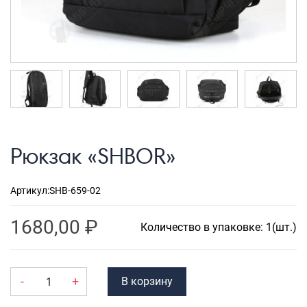
Рюкзаки городские
Рюкзаки школьные
Рюкзаки подростковые
Ранцы школьные
Рюкзаки детские
Рюкзаки туристические
Рюкзак «SHBOR»
Рюкзаки для охоты-рыбалки
Рюкзаки на колесах
Артикул:
SHB-659-02
ШОППЕРЫ
1680,00
₽
Количество в упаковке: 1(шт.)
Кейсы и планшеты
Кейсы
-
+
В корзину
Планшеты