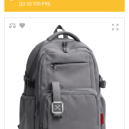
САКВОЯЖИ
ДО 20 000 РУБ.
РАСПРОДАЖА
Сумки
Сумки колесные
Сумки спортивные
Сумки деловые
Сумки поясные
Сумки пляжные
Сумки для ноутбуков
Сумки-тележки хозяйственные
Сумки-рюкзаки на колёсах
Сумки детские
Рюкзаки