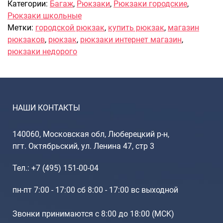
Рюкзаки подростковые
Категории:
Багаж
,
Рюкзаки
,
Рюкзаки городские
,
Ранцы школьные
Рюкзаки школьные
Метки:
городской рюкзак
,
купить рюкзак
,
магазин
Рюкзаки детские
рюкзаков
,
рюкзак
,
рюкзаки интернет магазин
,
Рюкзаки туристические
рюкзаки недорого
Рюкзаки для охоты-рыбалки
Рюкзаки на колесах
ШОППЕРЫ
Кейсы и планшеты
НАШИ КОНТАКТЫ
Кейсы
Планшеты
140060, Московская обл, Люберецкий р-н,
пгт. Октябрьский, ул. Ленина 47, стр 3
Аксессуары
Чехлы для чемоданов
Тел.: +7 (495) 151-00-04
Мешки для обуви
Пеналы для школы
пн-пт 7:00 - 17:00 сб 8:00 - 17:00 вс выходной
Звонки принимаются с 8:00 до 18:00 (МCK)