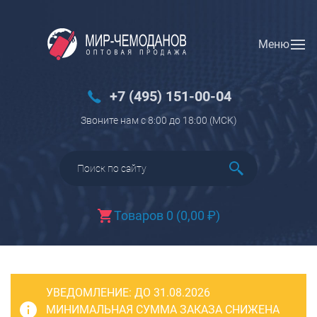
Меню
Вход
Регистрация
Новинки
+7 (495) 151-00-04
Багаж
Звоните нам с 8:00 до 18:00 (МCK)
Чемоданы
Чемоданы на колесах
Чемоданы детские
Чемоданы для животных
Товаров 0
(
0,00
₽
)
Пилоты на колесах
Рюкзаки детские для детских
чемоданов
УВЕДОМЛЕНИЕ:
Бьюти-кейсы
ДО 31.08.2026
МИНИМАЛЬНАЯ СУММА ЗАКАЗА СНИЖЕНА