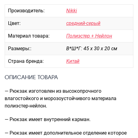
Портпледы
Производитель:
Nikki
Аксессуары
Цвет:
средний-серый
ЧЕХЛЫ ДЛЯ ЧЕМОДАНОВ
Мешки для обуви
Материал товара:
Полиэстер + Нейлон
Пеналы для школы
Размеры::
В*Ш*Г: 45 х 30 х 20 см
Страна бренда:
Китай
Новинки
ОПИСАНИЕ ТОВАРА
Багаж
Чемоданы оптом
— Рюкзак изготовлен из высокопрочного
Чемоданы на колесах
влагостойкого и морозоустойчивого материала
Чемоданы детские
полиэстер-нейлон.
Пилоты на колесах
— Рюкзак имеет внутренний карман.
Рюкзаки детские для детских
чемоданов
— Рюкзак имеет дополнительное отделение которое
Бьюти-кейсы