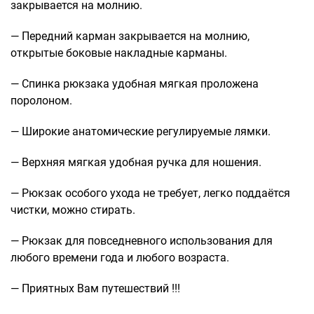
закрывается на молнию.
Саквояжи
— Передний карман закрывается на молнию,
Распродажа
открытые боковые накладные карманы.
Сумки
Сумки колесные
— Спинка рюкзака удобная мягкая проложена
поролоном.
Сумки спортивные
Сумки деловые
— Широкие анатомические регулируемые лямки.
Сумки поясные
Сумки пляжные
— Верхняя мягкая удобная ручка для ношения.
Сумки для ноутбуков
— Рюкзак особого ухода не требует, легко поддаётся
Сумки-тележки хозяйственные
чистки, можно стирать.
Сумки-рюкзаки на колёсах
Сумки детские
— Рюкзак для повседневного использования для
Рюкзаки
любого времени года и любого возраста.
Рюкзаки городские
— Приятных Вам путешествий !!!
Рюкзаки школьные