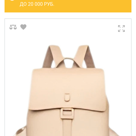
САКВОЯЖИ
ДО 20 000 РУБ.
РАСПРОДАЖА
Сумки
Сумки колесные
Сумки спортивные
Сумки деловые
Сумки поясные
Сумки пляжные
Сумки для ноутбуков
Сумки-тележки хозяйственные
Сумки-рюкзаки на колёсах
Сумки детские
Рюкзаки