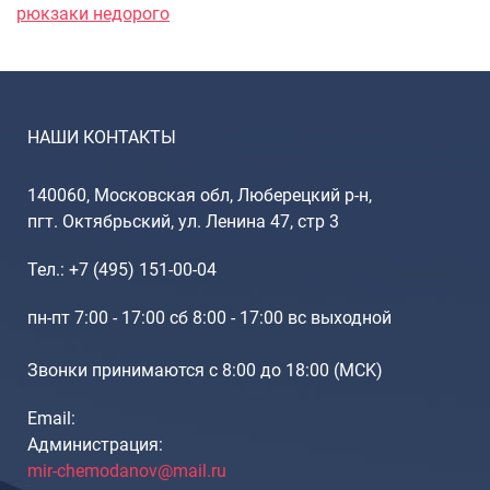
Рюкзаки подростковые
рюкзаки недорого
Ранцы школьные
Рюкзаки детские
Рюкзаки туристические
Рюкзаки для охоты-рыбалки
НАШИ КОНТАКТЫ
Рюкзаки на колесах
ШОППЕРЫ
140060, Московская обл, Люберецкий р-н,
Кейсы и планшеты
пгт. Октябрьский, ул. Ленина 47, стр 3
Кейсы
Тел.: +7 (495) 151-00-04
Планшеты
пн-пт 7:00 - 17:00 сб 8:00 - 17:00 вс выходной
Аксессуары
Чехлы для чемоданов
Звонки принимаются с 8:00 до 18:00 (МCK)
Мешки для обуви
Пеналы для школы
Email:
Администрация:
mir-chemodanov@mail.ru