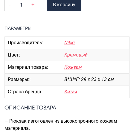
Портпледы
-
+
В корзину
Аксессуары
ЧЕХЛЫ ДЛЯ ЧЕМОДАНОВ
ПАРАМЕТРЫ
Мешки для обуви
Производитель:
Nikki
Пеналы для школы
Цвет:
Кремовый
Новинки
Материал товара:
Кожзам
Багаж
Размеры::
В*Ш*Г: 29 х 23 х 13 см
Чемоданы оптом
Страна бренда:
Китай
Чемоданы на колесах
Чемоданы детские
ОПИСАНИЕ ТОВАРА
Пилоты на колесах
Рюкзаки детские для детских
— Рюкзак изготовлен из высокопрочного кожзам
чемоданов
материала.
Бьюти-кейсы