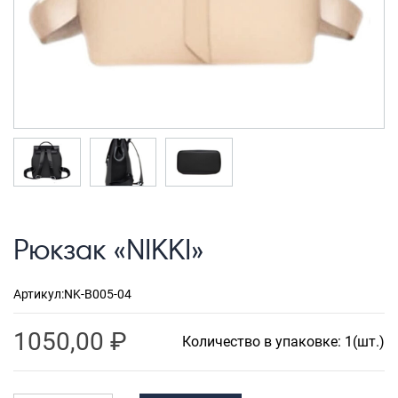
Рюкзаки городские
Рюкзаки школьные
Рюкзаки подростковые
Ранцы школьные
Рюкзаки детские
Рюкзаки туристические
Рюкзаки для охоты-рыбалки
Рюкзак «NIKKI»
Рюкзаки на колесах
ШОППЕРЫ
Артикул:
NK-B005-04
Кейсы и планшеты
Кейсы
1050,00
₽
Количество в упаковке: 1(шт.)
Планшеты