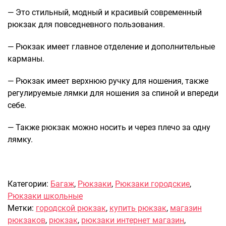
— Это стильный, модный и красивый современный
Саквояжи
рюкзак для повседневного пользования.
Распродажа
Сумки
— Рюкзак имеет главное отделение и дополнительные
карманы.
Сумки колесные
Сумки спортивные
— Рюкзак имеет верхнюю ручку для ношения, также
Сумки деловые
регулируемые лямки для ношения за спиной и впереди
Сумки поясные
себе.
Сумки пляжные
— Также рюкзак можно носить и через плечо за одну
Сумки для ноутбуков
лямку.
Сумки-тележки хозяйственные
Сумки-рюкзаки на колёсах
Сумки детские
Категории:
Багаж
,
Рюкзаки
,
Рюкзаки городские
,
Рюкзаки
Рюкзаки школьные
Рюкзаки городские
Метки:
городской рюкзак
,
купить рюкзак
,
магазин
Рюкзаки школьные
рюкзаков
,
рюкзак
,
рюкзаки интернет магазин
,