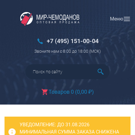
Меню
Вход
Регистрация
Новинки
+7 (495) 151-00-04
Багаж
Звоните нам с 8:00 до 18:00 (МCK)
Чемоданы
Чемоданы на колесах
Чемоданы детские
Чемоданы для животных
Товаров 0
(
0,00
₽
)
Пилоты на колесах
Рюкзаки детские для детских
чемоданов
УВЕДОМЛЕНИЕ:
Бьюти-кейсы
ДО 31.08.2026
МИНИМАЛЬНАЯ СУММА ЗАКАЗА СНИЖЕНА