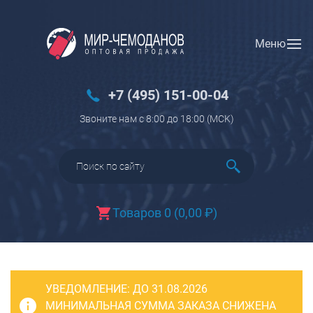
Меню
Вход
Регистрация
Новинки
+7 (495) 151-00-04
Багаж
Звоните нам с 8:00 до 18:00 (МCK)
Чемоданы
Чемоданы на колесах
Чемоданы детские
Чемоданы для животных
Товаров 0
(
0,00
₽
)
Пилоты на колесах
Рюкзаки детские для детских
чемоданов
УВЕДОМЛЕНИЕ:
Бьюти-кейсы
ДО 31.08.2026
МИНИМАЛЬНАЯ СУММА ЗАКАЗА СНИЖЕНА