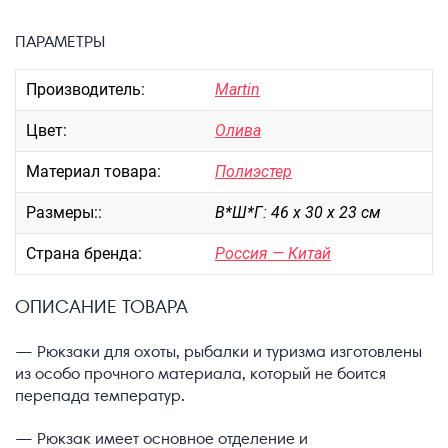
Портпледы
ПАРАМЕТРЫ
Аксессуары
ЧЕХЛЫ ДЛЯ ЧЕМОДАНОВ
Производитель:
Martin
Мешки для обуви
Цвет:
Олива
Пеналы для школы
Материал товара:
Полиэстер
Размеры::
В*Ш*Г: 46 х 30 х 23 см
Новинки
Багаж
Страна бренда:
Россия — Китай
Чемоданы оптом
ОПИСАНИЕ ТОВАРА
Чемоданы на колесах
Чемоданы детские
— Рюкзаки для охоты, рыбалки и туризма изготовлены
Пилоты на колесах
из особо прочного материала, который не боится
Рюкзаки детские для детских
перепада температур.
чемоданов
— Рюкзак имеет основное отделение и
Бьюти-кейсы