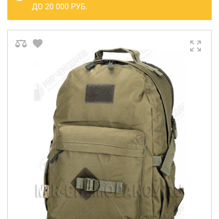
САКВОЯЖИ
ДО 20 000 РУБ.
РАСПРОДАЖА
Сумки
Сумки колесные
Сумки спортивные
Сумки деловые
Сумки поясные
Сумки пляжные
Сумки для ноутбуков
Сумки-тележки хозяйственные
Сумки-рюкзаки на колёсах
Сумки детские
Рюкзаки