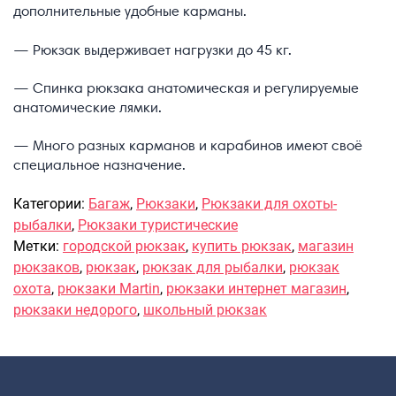
дополнительные удобные карманы.
Саквояжи
— Рюкзак выдерживает нагрузки до 45 кг.
Распродажа
Сумки
— Спинка рюкзака анатомическая и регулируемые
Сумки колесные
анатомические лямки.
Сумки спортивные
— Много разных карманов и карабинов имеют своё
Сумки деловые
специальное назначение.
Сумки поясные
Сумки пляжные
Категории:
Багаж
,
Рюкзаки
,
Рюкзаки для охоты-
Сумки для ноутбуков
рыбалки
,
Рюкзаки туристические
Метки:
городской рюкзак
,
купить рюкзак
,
магазин
Сумки-тележки хозяйственные
рюкзаков
,
рюкзак
,
рюкзак для рыбалки
,
рюкзак
Сумки-рюкзаки на колёсах
охота
,
рюкзаки Martin
,
рюкзаки интернет магазин
,
Сумки детские
рюкзаки недорого
,
школьный рюкзак
Рюкзаки
Рюкзаки городские
Рюкзаки школьные