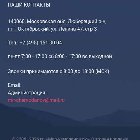
Рюкзаки подростковые
НАШИ КОНТАКТЫ
Ранцы школьные
Рюкзаки детские
140060, Московская обл, Люберецкий р-н,
Рюкзаки туристические
пгт. Октябрьский, ул. Ленина 47, стр 3
Рюкзаки для охоты-рыбалки
Тел.: +7 (495) 151-00-04
Рюкзаки на колесах
ШОППЕРЫ
пн-пт 7:00 - 17:00 сб 8:00 - 17:00 вс выходной
Кейсы и планшеты
Звонки принимаются с 8:00 до 18:00 (МCK)
Кейсы
Планшеты
Email:
Администрация:
Аксессуары
mir-chemodanov@mail.ru
Чехлы для чемоданов
Мешки для обуви
Пеналы для школы
© 2006–2026 гг. «Мир-чемоданов.ру». Оптовая продажа