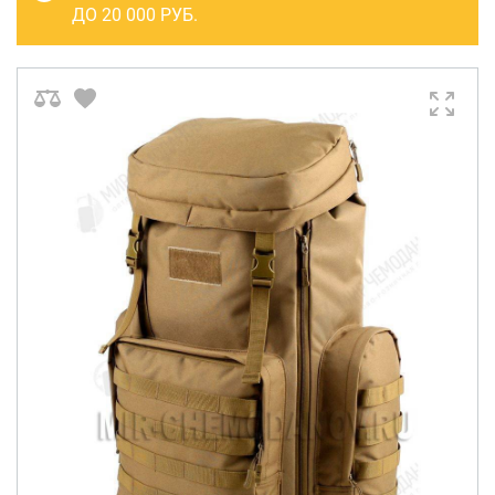
САКВОЯЖИ
ДО 20 000 РУБ.
РАСПРОДАЖА
Сумки
Сумки колесные
Сумки спортивные
Сумки деловые
Сумки поясные
Сумки пляжные
Сумки для ноутбуков
Сумки-тележки хозяйственные
Сумки-рюкзаки на колёсах
Сумки детские
Рюкзаки