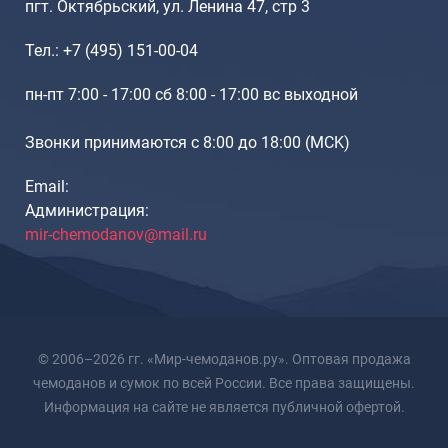
Рюкзаки подростковые
пгт. Октябрьский, ул. Ленина 47, стр 3
Ранцы школьные
Тел.: +7 (495) 151-00-04
Рюкзаки детские
Рюкзаки туристические
пн-пт 7:00 - 17:00 сб 8:00 - 17:00 вс выходной
Рюкзаки для охоты-рыбалки
Рюкзаки на колесах
Звонки принимаются с 8:00 до 18:00 (МCK)
ШОППЕРЫ
Email:
Кейсы и планшеты
Администрация:
Кейсы
mir-chemodanov@mail.ru
Планшеты
Аксессуары
Чехлы для чемоданов
Мешки для обуви
© 2006–2026 гг. «Мир-чемоданов.ру». Оптовая продажа
Пеналы для школы
чемоданов и сумок по всей России. Все права защищены.
Информация на сайте не является публичной офертой.