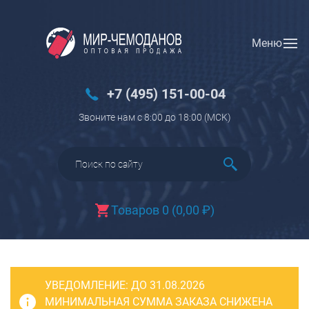
Меню
Вход
Регистрация
Новинки
+7 (495) 151-00-04
Багаж
Звоните нам с 8:00 до 18:00 (МCK)
Чемоданы
Чемоданы на колесах
Чемоданы детские
Чемоданы для животных
Товаров 0
(
0,00
₽
)
Пилоты на колесах
Рюкзаки детские для детских
чемоданов
УВЕДОМЛЕНИЕ:
Бьюти-кейсы
ДО 31.08.2026
МИНИМАЛЬНАЯ СУММА ЗАКАЗА СНИЖЕНА