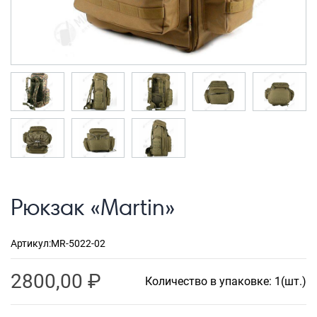
Рюкзаки городские
Рюкзаки школьные
Рюкзаки подростковые
Ранцы школьные
Рюкзаки детские
Рюкзаки туристические
Рюкзаки для охоты-рыбалки
Рюкзаки на колесах
Рюкзак «Martin»
ШОППЕРЫ
Артикул:
MR-5022-02
Кейсы и планшеты
Кейсы
2800,00
₽
Количество в упаковке: 1(шт.)
Планшеты