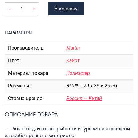
Портпледы
-
+
В корзину
Аксессуары
ЧЕХЛЫ ДЛЯ ЧЕМОДАНОВ
ПАРАМЕТРЫ
Мешки для обуви
Пеналы для школы
Производитель:
Martin
Цвет:
Кайот
Новинки
Материал товара:
Полиэстер
Багаж
Размеры::
В*Ш*Г: 70 х 35 х 26 см
Чемоданы оптом
Чемоданы на колесах
Страна бренда:
Россия — Китай
Чемоданы детские
Пилоты на колесах
ОПИСАНИЕ ТОВАРА
Рюкзаки детские для детских
— Рюкзаки для охоты, рыбалки и туризма изготовлены
чемоданов
из особо прочного материала.
Бьюти-кейсы