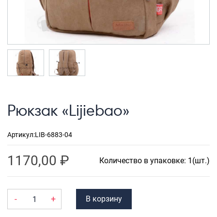
Рюкзаки городские
Рюкзаки школьные
Рюкзаки подростковые
Ранцы школьные
Рюкзаки детские
Рюкзаки туристические
Рюкзак «Lijiebao»
Рюкзаки для охоты-рыбалки
Рюкзаки на колесах
Артикул:
LIB-6883-04
ШОППЕРЫ
1170,00
₽
Количество в упаковке: 1(шт.)
Кейсы и планшеты
Кейсы
-
+
В корзину
Планшеты