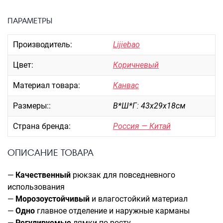
Портпледы
ПАРАМЕТРЫ
Аксессуары
ЧЕХЛЫ ДЛЯ ЧЕМОДАНОВ
Производитель:
Lijiebao
Мешки для обуви
Цвет:
Коричневый
Пеналы для школы
Материал товара:
Канвас
Размеры::
В*Ш*Г: 43х29х18см
Новинки
Багаж
Страна бренда:
Россия — Китай
Чемоданы оптом
ОПИСАНИЕ ТОВАРА
Чемоданы на колесах
Чемоданы детские
—
Качественный
рюкзак для повседневного
Пилоты на колесах
использования
Рюкзаки детские для детских
—
Морозоустойчивый
и влагостойкий материал
чемоданов
—
Одно
главное отделение и наружные карманы
—
Регулируемые
лямки по росту
Бьюти-кейсы