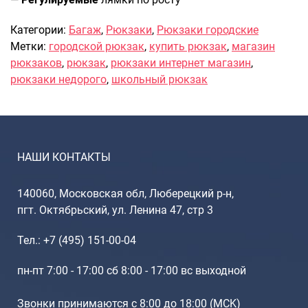
Саквояжи
Категории:
Багаж
,
Рюкзаки
,
Рюкзаки городские
Распродажа
Метки:
городской рюкзак
,
купить рюкзак
,
магазин
Сумки
рюкзаков
,
рюкзак
,
рюкзаки интернет магазин
,
рюкзаки недорого
,
школьный рюкзак
Сумки колесные
Сумки спортивные
Сумки деловые
Сумки поясные
Сумки пляжные
НАШИ КОНТАКТЫ
Сумки для ноутбуков
Сумки-тележки хозяйственные
140060, Московская обл, Люберецкий р-н,
пгт. Октябрьский, ул. Ленина 47, стр 3
Сумки-рюкзаки на колёсах
Сумки детские
Тел.: +7 (495) 151-00-04
Рюкзаки
пн-пт 7:00 - 17:00 сб 8:00 - 17:00 вс выходной
Рюкзаки городские
Рюкзаки школьные
Звонки принимаются с 8:00 до 18:00 (МCK)