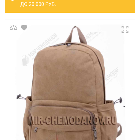
САКВОЯЖИ
ДО 20 000 РУБ.
РАСПРОДАЖА
Сумки
Сумки колесные
Сумки спортивные
Сумки деловые
Сумки поясные
Сумки пляжные
Сумки для ноутбуков
Сумки-тележки хозяйственные
Сумки-рюкзаки на колёсах
Сумки детские
Рюкзаки