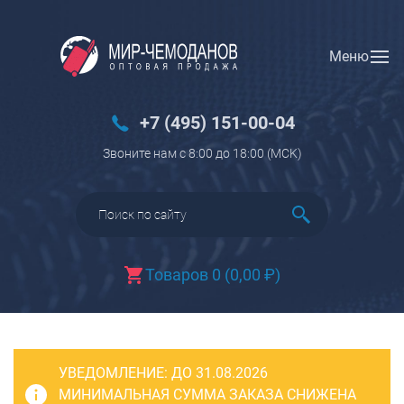
Меню
Вход
Регистрация
Новинки
+7 (495) 151-00-04
Багаж
Звоните нам с 8:00 до 18:00 (МCK)
Чемоданы
Чемоданы на колесах
Чемоданы детские
Чемоданы для животных
Товаров 0
(
0,00
₽
)
Пилоты на колесах
Рюкзаки детские для детских
чемоданов
УВЕДОМЛЕНИЕ:
Бьюти-кейсы
ДО 31.08.2026
МИНИМАЛЬНАЯ СУММА ЗАКАЗА СНИЖЕНА