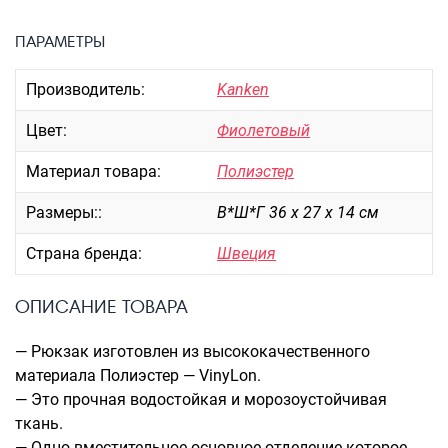
Портпледы
ПАРАМЕТРЫ
Аксессуары
ЧЕХЛЫ ДЛЯ ЧЕМОДАНОВ
Производитель:
Kanken
Мешки для обуви
Цвет:
Фиолетовый
Пеналы для школы
Материал товара:
Полиэстер
Размеры::
В*Ш*Г 36 х 27 х 14 см
Новинки
Багаж
Страна бренда:
Швеция
Чемоданы оптом
ОПИСАНИЕ ТОВАРА
Чемоданы на колесах
Чемоданы детские
— Рюкзак изготовлен из высококачественного
Пилоты на колесах
материала Полиэстер — VinyLon.
Рюкзаки детские для детских
— Это прочная водостойкая и морозоустойчивая
чемоданов
ткань.
— Одно вместительное основное отделение которое
Бьюти-кейсы