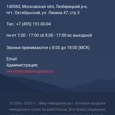
Рюкзаки подростковые
140060, Московская обл, Люберецкий р-н,
Ранцы школьные
пгт. Октябрьский, ул. Ленина 47, стр 3
Рюкзаки детские
Рюкзаки туристические
Тел.: +7 (495) 151-00-04
Рюкзаки для охоты-рыбалки
пн-пт 7:00 - 17:00 сб 8:00 - 17:00 вс выходной
Рюкзаки на колесах
ШОППЕРЫ
Звонки принимаются с 8:00 до 18:00 (МCK)
Кейсы и планшеты
Email:
Кейсы
Администрация:
Планшеты
mir-chemodanov@mail.ru
Аксессуары
Чехлы для чемоданов
Мешки для обуви
Пеналы для школы
© 2006–2026 гг. «Мир-чемоданов.ру». Оптовая продажа
чемоданов и сумок по всей России. Все права защищены.