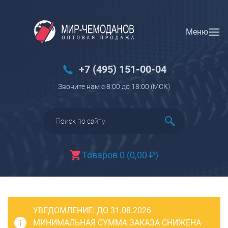
Меню
Вход
Регистрация
Новинки
+7 (495) 151-00-04
Багаж
Звоните нам с 8:00 до 18:00 (МCK)
Чемоданы
Чемоданы на колесах
Чемоданы детские
Чемоданы для животных
Товаров 0
(
0,00
₽
)
Пилоты на колесах
Рюкзаки детские для детских
чемоданов
УВЕДОМЛЕНИЕ:
Бьюти-кейсы
ДО 31.08.2026
МИНИМАЛЬНАЯ СУММА ЗАКАЗА СНИЖЕНА