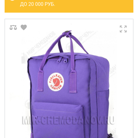
САКВОЯЖИ
ДО 20 000 РУБ.
РАСПРОДАЖА
Сумки
Сумки колесные
Сумки спортивные
Сумки деловые
Сумки поясные
Сумки пляжные
Сумки для ноутбуков
Сумки-тележки хозяйственные
Сумки-рюкзаки на колёсах
Сумки детские
Рюкзаки