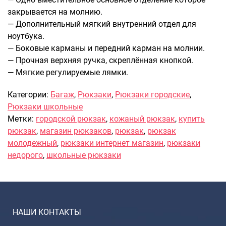
закрывается на молнию.
Саквояжи
— Дополнительный мягкий внутренний отдел для
Распродажа
ноутбука.
Сумки
— Боковые карманы и передний карман на молнии.
Сумки колесные
— Прочная верхняя ручка, скреплённая кнопкой.
— Мягкие регулируемые лямки.
Сумки спортивные
Сумки деловые
Категории:
Багаж
,
Рюкзаки
,
Рюкзаки городские
,
Сумки поясные
Рюкзаки школьные
Сумки пляжные
Метки:
городской рюкзак
,
кожаный рюкзак
,
купить
Сумки для ноутбуков
рюкзак
,
магазин рюкзаков
,
рюкзак
,
рюкзак
Сумки-тележки хозяйственные
молодежный
,
рюкзаки интернет магазин
,
рюкзаки
Сумки-рюкзаки на колёсах
недорого
,
школьные рюкзаки
Сумки детские
Рюкзаки
Рюкзаки городские
НАШИ КОНТАКТЫ
Рюкзаки школьные