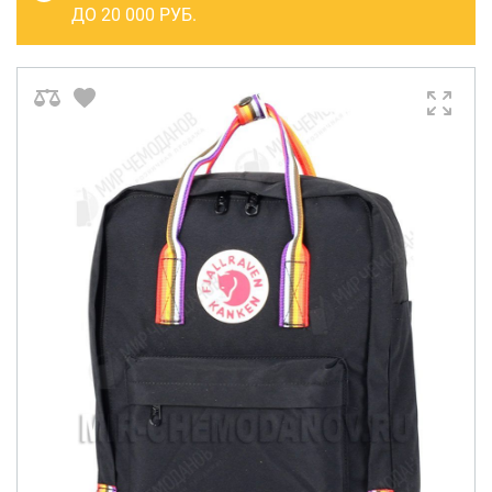
САКВОЯЖИ
ДО 20 000 РУБ.
РАСПРОДАЖА
Сумки
Сумки колесные
Сумки спортивные
Сумки деловые
Сумки поясные
Сумки пляжные
Сумки для ноутбуков
Сумки-тележки хозяйственные
Сумки-рюкзаки на колёсах
Сумки детские
Рюкзаки