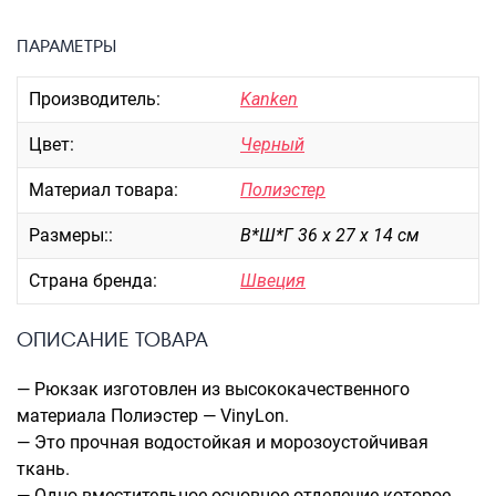
Портпледы
ПАРАМЕТРЫ
Аксессуары
ЧЕХЛЫ ДЛЯ ЧЕМОДАНОВ
Производитель:
Kanken
Мешки для обуви
Цвет:
Черный
Пеналы для школы
Материал товара:
Полиэстер
Размеры::
В*Ш*Г 36 х 27 х 14 см
Новинки
Багаж
Страна бренда:
Швеция
Чемоданы оптом
ОПИСАНИЕ ТОВАРА
Чемоданы на колесах
Чемоданы детские
— Рюкзак изготовлен из высококачественного
Пилоты на колесах
материала Полиэстер — VinyLon.
Рюкзаки детские для детских
— Это прочная водостойкая и морозоустойчивая
чемоданов
ткань.
— Одно вместительное основное отделение которое
Бьюти-кейсы