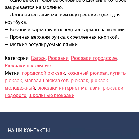
закрывается на молнию.
Саквояжи
— Дополнительный мягкий внутренний отдел для
Распродажа
ноутбука.
Сумки
— Боковые карманы и передний карман на молнии.
Сумки колесные
— Прочная верхняя ручка, скреплённая кнопкой.
— Мягкие регулируемые лямки.
Сумки спортивные
Сумки деловые
Категории:
Багаж
,
Рюкзаки
,
Рюкзаки городские
,
Сумки поясные
Рюкзаки школьные
Сумки пляжные
Метки:
городской рюкзак
,
кожаный рюкзак
,
купить
Сумки для ноутбуков
рюкзак
,
магазин рюкзаков
,
рюкзак
,
рюкзак
Сумки-тележки хозяйственные
молодежный
,
рюкзаки интернет магазин
,
рюкзаки
Сумки-рюкзаки на колёсах
недорого
,
школьные рюкзаки
Сумки детские
Рюкзаки
Рюкзаки городские
НАШИ КОНТАКТЫ
Рюкзаки школьные