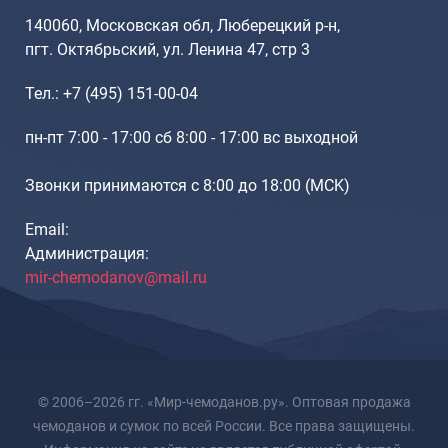
Рюкзаки подростковые
140060, Московская обл, Люберецкий р-н,
Ранцы школьные
пгт. Октябрьский, ул. Ленина 47, стр 3
Рюкзаки детские
Рюкзаки туристические
Тел.: +7 (495) 151-00-04
Рюкзаки для охоты-рыбалки
пн-пт 7:00 - 17:00 сб 8:00 - 17:00 вс выходной
Рюкзаки на колесах
ШОППЕРЫ
Звонки принимаются с 8:00 до 18:00 (МCK)
Кейсы и планшеты
Email:
Кейсы
Администрация:
Планшеты
mir-chemodanov@mail.ru
Аксессуары
Чехлы для чемоданов
Мешки для обуви
Пеналы для школы
© 2006–2026 гг. «Мир-чемоданов.ру». Оптовая продажа
чемоданов и сумок по всей России. Все права защищены.