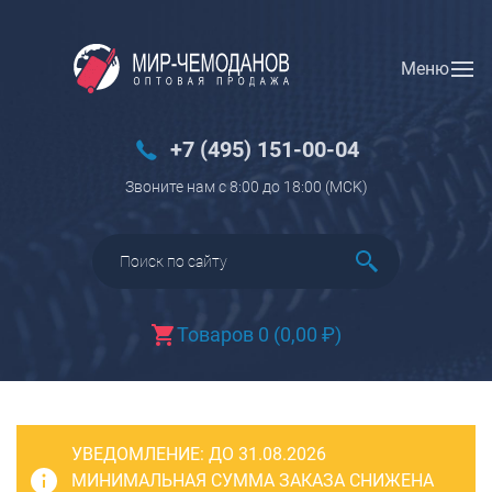
Меню
Вход
Регистрация
Новинки
+7 (495) 151-00-04
Багаж
Звоните нам с 8:00 до 18:00 (МCK)
Чемоданы
Чемоданы на колесах
Чемоданы детские
Чемоданы для животных
Товаров 0
(
0,00
₽
)
Пилоты на колесах
Рюкзаки детские для детских
чемоданов
УВЕДОМЛЕНИЕ:
Бьюти-кейсы
ДО 31.08.2026
МИНИМАЛЬНАЯ СУММА ЗАКАЗА СНИЖЕНА