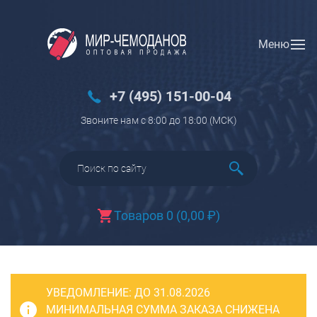
Меню
Вход
Регистрация
Новинки
+7 (495) 151-00-04
Багаж
Звоните нам с 8:00 до 18:00 (МCK)
Чемоданы
Чемоданы на колесах
Чемоданы детские
Чемоданы для животных
Товаров 0
(
0,00
₽
)
Пилоты на колесах
Рюкзаки детские для детских
чемоданов
УВЕДОМЛЕНИЕ:
Бьюти-кейсы
ДО 31.08.2026
МИНИМАЛЬНАЯ СУММА ЗАКАЗА СНИЖЕНА