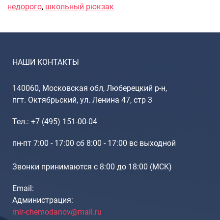
Рюкзаки подростковые
недорого
,
школьный рюкзак
Ранцы школьные
Рюкзаки детские
Рюкзаки туристические
Рюкзаки для охоты-рыбалки
НАШИ КОНТАКТЫ
Рюкзаки на колесах
ШОППЕРЫ
140060, Московская обл, Люберецкий р-н,
Кейсы и планшеты
пгт. Октябрьский, ул. Ленина 47, стр 3
Кейсы
Тел.: +7 (495) 151-00-04
Планшеты
пн-пт 7:00 - 17:00 сб 8:00 - 17:00 вс выходной
Аксессуары
Чехлы для чемоданов
Звонки принимаются с 8:00 до 18:00 (МCK)
Мешки для обуви
Пеналы для школы
Email:
Администрация:
mir-chemodanov@mail.ru