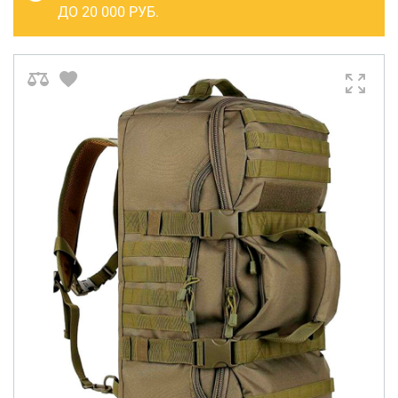
САКВОЯЖИ
ДО 20 000 РУБ.
РАСПРОДАЖА
Сумки
Сумки колесные
Сумки спортивные
Сумки деловые
Сумки поясные
Сумки пляжные
Сумки для ноутбуков
Сумки-тележки хозяйственные
Сумки-рюкзаки на колёсах
Сумки детские
Рюкзаки