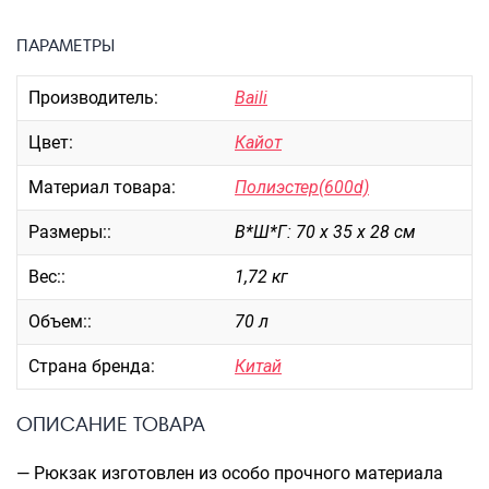
Портпледы
ПАРАМЕТРЫ
Аксессуары
ЧЕХЛЫ ДЛЯ ЧЕМОДАНОВ
Производитель:
Baili
Мешки для обуви
Цвет:
Кайот
Пеналы для школы
Материал товара:
Полиэстер(600d)
Размеры::
В*Ш*Г: 70 х 35 х 28 см
Новинки
Багаж
Вес::
1,72 кг
Чемоданы оптом
Объем::
70 л
Чемоданы на колесах
Страна бренда:
Китай
Чемоданы детские
Пилоты на колесах
ОПИСАНИЕ ТОВАРА
Рюкзаки детские для детских
чемоданов
— Рюкзак изготовлен из особо прочного материала
Бьюти-кейсы