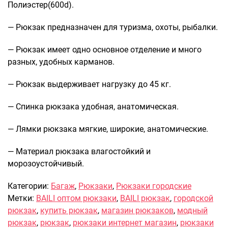
Полиэстер(600d).
Саквояжи
— Рюкзак предназначен для туризма, охоты, рыбалки.
Распродажа
Сумки
— Рюкзак имеет одно основное отделение и много
Сумки колесные
разных, удобных карманов.
Сумки спортивные
— Рюкзак выдерживает нагрузку до 45 кг.
Сумки деловые
Сумки поясные
— Спинка рюкзака удобная, анатомическая.
Сумки пляжные
Сумки для ноутбуков
— Лямки рюкзака мягкие, широкие, анатомические.
Сумки-тележки хозяйственные
— Материал рюкзака влагостойкий и
Сумки-рюкзаки на колёсах
морозоустойчивый.
Сумки детские
Категории:
Багаж
,
Рюкзаки
,
Рюкзаки городские
Рюкзаки
Метки:
BAILI оптом рюкзаки
,
BAILI рюкзак
,
городской
Рюкзаки городские
рюкзак
,
купить рюкзак
,
магазин рюкзаков
,
модный
Рюкзаки школьные
рюкзак
,
рюкзак
,
рюкзаки интернет магазин
,
рюкзаки