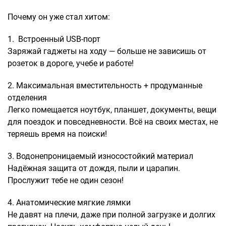
Саквояжи
Почему он уже стал хитом:
Распродажа
1. Встроенный USB-порт
Сумки
Заряжай гаджеты на ходу — больше не зависишь от
Сумки колесные
розеток в дороге, учебе и работе!
Сумки спортивные
2. Максимальная вместительность + продуманные
Сумки деловые
отделения
Сумки поясные
Легко помещается ноутбук, планшет, документы, вещи
Сумки пляжные
для поездок и повседневности. Всё на своих местах, не
Сумки для ноутбуков
теряешь время на поиски!
Сумки-тележки хозяйственные
Сумки-рюкзаки на колёсах
3. Водонепроницаемый износостойкий материал
Надёжная защита от дождя, пыли и царапин.
Сумки детские
Прослужит тебе не один сезон!
Рюкзаки
Рюкзаки городские
4. Анатомические мягкие лямки
Рюкзаки школьные
Не давят на плечи, даже при полной загрузке и долгих