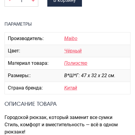
-
+
В корзину
Портпледы
Аксессуары
ЧЕХЛЫ ДЛЯ ЧЕМОДАНОВ
ПАРАМЕТРЫ
Мешки для обуви
Производитель:
Maibo
Пеналы для школы
Цвет:
Чёрный
Материал товара:
Полиэстер
Новинки
Размеры::
В*Ш*Г: 47 х 32 х 22 см.
Багаж
Чемоданы оптом
Страна бренда:
Китай
Чемоданы на колесах
Чемоданы детские
ОПИСАНИЕ ТОВАРА
Пилоты на колесах
Городской рюкзак, который заменит все сумки
Рюкзаки детские для детских
Стиль, комфорт и вместительность — всё в одном
чемоданов
рюкзаке!
Бьюти-кейсы