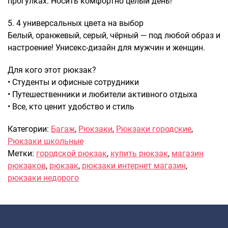
прогулках. Носить комфортно целый день!
Рюкзаки подростковые
Ранцы школьные
5. 4 универсальных цвета на выбор
Рюкзаки детские
Белый, оранжевый, серый, чёрный — под любой образ и
Рюкзаки туристические
настроение! Унисекс-дизайн для мужчин и женщин.
Рюкзаки для охоты-рыбалки
Для кого этот рюкзак?
Рюкзаки на колесах
• Студенты и офисные сотрудники
ШОППЕРЫ
• Путешественники и любители активного отдыха
Кейсы и планшеты
• Все, кто ценит удобство и стиль
Кейсы
Категории:
Багаж
,
Рюкзаки
,
Рюкзаки городские
,
Планшеты
Рюкзаки школьные
Аксессуары
Метки:
городской рюкзак
,
купить рюкзак
,
магазин
рюкзаков
,
рюкзак
,
рюкзаки интернет магазин
,
Чехлы для чемоданов
рюкзаки недорого
Мешки для обуви
Пеналы для школы