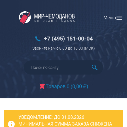
Меню
Вход
Регистрация
Новинки
+7 (495) 151-00-04
Багаж
Звоните нам с 8:00 до 18:00 (МCK)
Чемоданы
Чемоданы на колесах
Чемоданы детские
Чемоданы для животных
Товаров 0
(
0,00
₽
)
Пилоты на колесах
Рюкзаки детские для детских
чемоданов
УВЕДОМЛЕНИЕ:
Бьюти-кейсы
ДО 31.08.2026
МИНИМАЛЬНАЯ СУММА ЗАКАЗА СНИЖЕНА