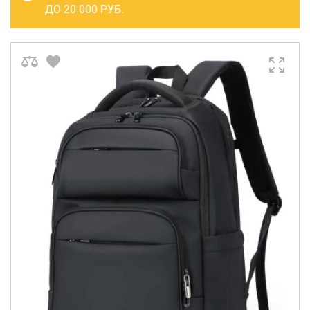
САКВОЯЖИ
ДО 20 000 РУБ.
РАСПРОДАЖА
Сумки
Сумки колесные
Сумки спортивные
Сумки деловые
Сумки поясные
Сумки пляжные
Сумки для ноутбуков
Сумки-тележки хозяйственные
Сумки-рюкзаки на колёсах
Сумки детские
Рюкзаки