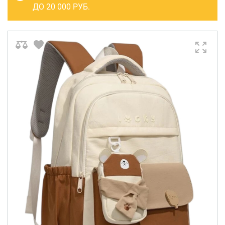
САКВОЯЖИ
ДО 20 000 РУБ.
РАСПРОДАЖА
Сумки
Сумки колесные
Сумки спортивные
Сумки деловые
Сумки поясные
Сумки пляжные
Сумки для ноутбуков
Сумки-тележки хозяйственные
Сумки-рюкзаки на колёсах
Сумки детские
Рюкзаки