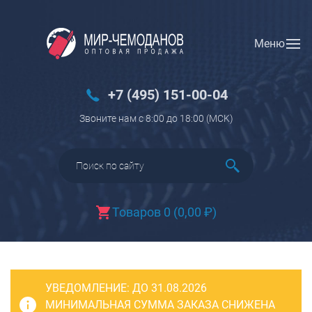
Меню
Вход
Регистрация
Новинки
+7 (495) 151-00-04
Багаж
Звоните нам с 8:00 до 18:00 (МCK)
Чемоданы
Чемоданы на колесах
Чемоданы детские
Чемоданы для животных
Товаров 0
(
0,00
₽
)
Пилоты на колесах
Рюкзаки детские для детских
чемоданов
УВЕДОМЛЕНИЕ:
Бьюти-кейсы
ДО 31.08.2026
МИНИМАЛЬНАЯ СУММА ЗАКАЗА СНИЖЕНА