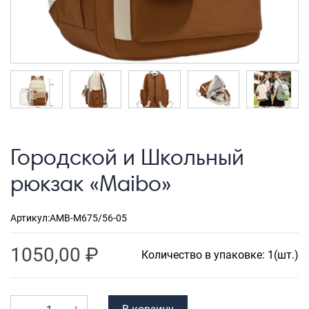
Рюкзаки городские
Рюкзаки школьные
Рюкзаки подростковые
Ранцы школьные
Рюкзаки детские
Рюкзаки туристические
Городской и Школьный
Рюкзаки для охоты-рыбалки
рюкзак «Maibo»
Рюкзаки на колесах
ШОППЕРЫ
Артикул:
AMB-M675/56-05
Кейсы и планшеты
1050,00
₽
Количество в упаковке: 1(шт.)
Кейсы
Планшеты