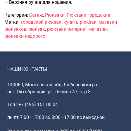
Рюкзаки подростковые
— Верхняя ручка для ношения.
Ранцы школьные
Категории:
Багаж
,
Рюкзаки
,
Рюкзаки городские
Рюкзаки детские
Метки:
городской рюкзак
,
купить рюкзак
,
магазин
Рюкзаки туристические
рюкзаков
,
рюкзак
,
рюкзаки интернет магазин
,
Рюкзаки для охоты-рыбалки
рюкзаки недорого
Рюкзаки на колесах
ШОППЕРЫ
Кейсы и планшеты
Кейсы
НАШИ КОНТАКТЫ
Планшеты
140060, Московская обл, Люберецкий р-н,
Аксессуары
пгт. Октябрьский, ул. Ленина 47, стр 3
Чехлы для чемоданов
Мешки для обуви
Тел.: +7 (495) 151-00-04
Пеналы для школы
пн-пт 7:00 - 17:00 сб 8:00 - 17:00 вс выходной