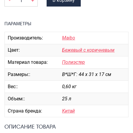
-
+
В корзину
Портпледы
Аксессуары
ЧЕХЛЫ ДЛЯ ЧЕМОДАНОВ
ПАРАМЕТРЫ
Мешки для обуви
Производитель:
Maibo
Пеналы для школы
Цвет:
Бежевый с коричневым
Материал товара:
Полиэстер
Новинки
Размеры::
В*Ш*Г: 44 х 31 х 17 см
Багаж
Чемоданы оптом
Вес::
0,60 кг
Чемоданы на колесах
Объем::
25 л
Чемоданы детские
Пилоты на колесах
Страна бренда:
Китай
Рюкзаки детские для детских
чемоданов
ОПИСАНИЕ ТОВАРА
Бьюти-кейсы