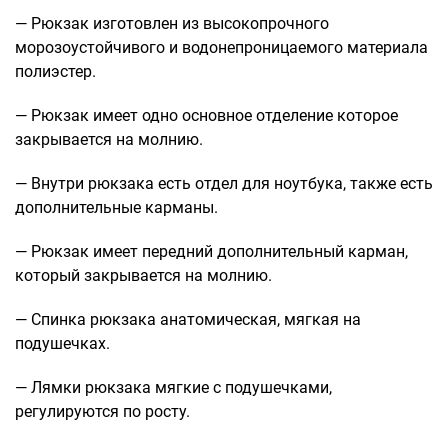
— Рюкзак изготовлен из высокопрочного
Саквояжи
морозоустойчивого и водонепроницаемого материала
Распродажа
полиэстер.
Сумки
— Рюкзак имеет одно основное отделение которое
Сумки колесные
закрывается на молнию.
Сумки спортивные
Сумки деловые
— Внутри рюкзака есть отдел для ноутбука, также есть
Сумки поясные
дополнительные карманы.
Сумки пляжные
— Рюкзак имеет передний дополнительный карман,
Сумки для ноутбуков
который закрывается на молнию.
Сумки-тележки хозяйственные
Сумки-рюкзаки на колёсах
— Спинка рюкзака анатомическая, мягкая на
Сумки детские
подушечках.
Рюкзаки
— Лямки рюкзака мягкие с подушечками,
Рюкзаки городские
регулируются по росту.
Рюкзаки школьные