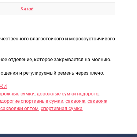
Рюкзаки городские
Китай
Рюкзаки школьные
Рюкзаки подростковые
Ранцы школьные
ачественного влагостойкого и морозоустойчивого
Рюкзаки детские
ное отделение, которое закрывается на молнию.
Рюкзаки туристические
Рюкзаки для охоты-рыбалки
ношения и регулируемый ремень через плечо.
Рюкзаки на колесах
ЯЖИ
орожные сумки
,
дорожные сумки недорого
,
ШОППЕРЫ
едорогие спортивные сумки
,
саквояж
,
саквояж
Кейсы и планшеты
,
саквояжи оптом
,
спортивная сумка
Кейсы
Планшеты