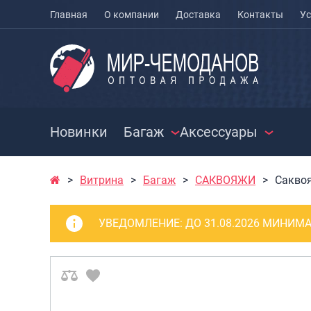
Главная
О компании
Доставка
Контакты
Ус
Новинки
Багаж
Аксессуары
Витрина
Багаж
САКВОЯЖИ
Сакво
ЧЕМОДАНЫ
ЧЕХЛЫ ДЛЯ
РАСПРО
ЧЕМОДАНОВ
СУМКИ
Чемоданы на колесах
УВЕДОМЛЕНИЕ:
ДО 31.08.2026 МИНИМА
МЕШКИ ДЛЯ ОБУВИ
Чемоданы детские
Сумки к
Чемоданы для
Сумки с
животных
Сумки д
Пилоты на колесах
Сумки п
Рюкзаки детские для
Сумки п