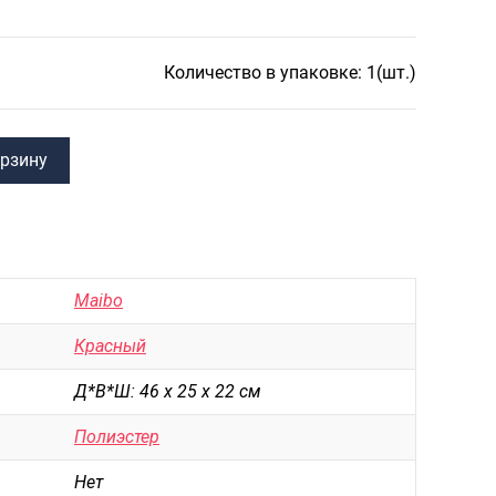
САКВОЯЖИ
РАСПРОДАЖА
Количество в упаковке: 1(шт.)
Сумки
Сумки колесные
Сумки спортивные
орзину
Сумки деловые
Сумки поясные
Сумки пляжные
Maibo
Сумки для ноутбуков
Красный
Сумки-тележки хозяйственные
Д*В*Ш: 46 х 25 х 22 см
Сумки-рюкзаки на колёсах
Полиэстер
Сумки детские
Нет
Рюкзаки