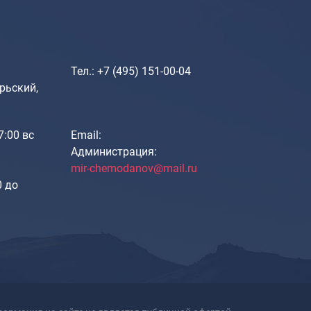
Портпледы
Аксессуары
ЧЕХЛЫ ДЛЯ ЧЕМОДАНОВ
Тел.: +7 (495) 151-00-04
Мешки для обуви
рьский,
Пеналы для школы
17:00 вс
Email:
Новинки
Администрация:
mir-chemodanov@mail.ru
Багаж
0 до
Чемоданы оптом
Чемоданы на колесах
Чемоданы детские
Пилоты на колесах
Рюкзаки детские для детских
чемоданов
Бьюти-кейсы