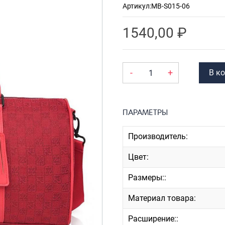
Артикул:
MB-S015-06
Рюкзаки
я ноутбуков
туристические
ележки
1540,00
₽
Рюкзаки для охоты-
венные
рыбалки
кзаки на
Рюкзаки на колесах
-
+
В к
тские
ШОППЕРЫ
ПАРАМЕТРЫ
Производитель:
Цвет:
Размеры::
Материал товара:
Расширение::