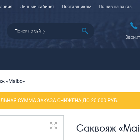
ловия
Личный кабинет
Поставщикам
Пошив на заказ
Звонит
яж «Maibo»
ДАЖА
ПЕНАЛЫ ДЛЯ ШКОЛЫ
РЮКЗАКИ
КЕЙСЫ И ПЛАНШЕТЫ
Рюкзаки городские
Кейсы
ЛЬНАЯ СУММА ЗАКАЗА СНИЖЕНА ДО 20 000 РУБ.
Рюкзаки школьные
Планшеты
олесные
Рюкзаки
портивные
ПОРТПЛЕДЫ
подростковые
еловые
Саквояж «Mai
Ранцы школьные
оясные
Рюкзаки детские
ляжные