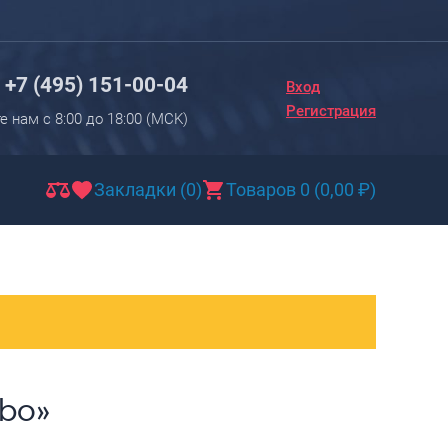
Вход
Регистрация
+7 (495) 151-00-04
Вход
Новинки
Регистрация
е нам с 8:00 до 18:00 (МCK)
Багаж
Чемоданы
Закладки (0)
Товаров 0
(
0,00
₽
)
Чемоданы на колесах
Чемоданы детские
Чемоданы для животных
Пилоты на колесах
Рюкзаки детские для детских
чемоданов
bo»
Бьюти-кейсы