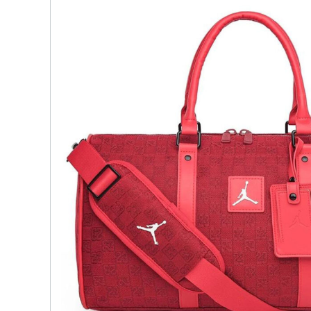
детских чемоданов
Сумки дл
Бьюти-кейсы
Сумки-т
хозяйст
САКВОЯЖИ
Сумки-рю
колёсах
Сумки де