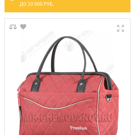
САКВОЯЖИ
ДО 20 000 РУБ.
РАСПРОДАЖА
Сумки
Сумки колесные
Сумки спортивные
Сумки деловые
Сумки поясные
Сумки пляжные
Сумки для ноутбуков
Сумки-тележки хозяйственные
Сумки-рюкзаки на колёсах
Сумки детские
Рюкзаки