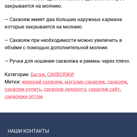
закрывается на молнию.
Саквояжи
Распродажа
— Саквояж имеет два больших наружных кармана
Сумки
которые закрывается на молнию.
Сумки колесные
— Саквояж при необходимости можно увеличить в
Сумки спортивные
объёме с помощью дополнительной молнии.
Сумки деловые
Сумки поясные
— Ручки для ношения саквояжа и ремень через плечо.
Сумки пляжные
Категории:
Багаж
,
САКВОЯЖИ
Сумки для ноутбуков
Метки:
женский саквояж
,
магазин саквояж
,
саквояж
,
Сумки-тележки хозяйственные
саквояж купить
,
саквояж недорого
,
саквояж сайт
,
Сумки-рюкзаки на колёсах
саквояжи оптом
Сумки детские
Рюкзаки
Рюкзаки городские
Рюкзаки школьные
НАШИ КОНТАКТЫ