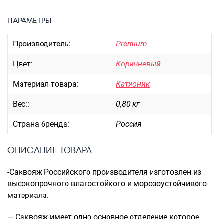
Портпледы
ПАРАМЕТРЫ
Аксессуары
ЧЕХЛЫ ДЛЯ ЧЕМОДАНОВ
Производитель:
Premium
Мешки для обуви
Цвет:
Коричневый
Пеналы для школы
Материал товара:
Катионик
Вес::
0,80 кг
Новинки
Багаж
Страна бренда:
Россия
Чемоданы оптом
ОПИСАНИЕ ТОВАРА
Чемоданы на колесах
Чемоданы детские
-Саквояж Российского производителя изготовлен из
Пилоты на колесах
высокопрочного влагостойкого и морозоустойчивого
Рюкзаки детские для детских
материала.
чемоданов
— Саквояж имеет одно основное отделение которое
Бьюти-кейсы