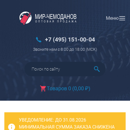
Меню
Вход
Регистрация
Новинки
+7 (495) 151-00-04
Багаж
Звоните нам с 8:00 до 18:00 (МCK)
Чемоданы
Чемоданы на колесах
Чемоданы детские
Чемоданы для животных
Товаров 0
(
0,00
₽
)
Пилоты на колесах
Рюкзаки детские для детских
чемоданов
УВЕДОМЛЕНИЕ:
Бьюти-кейсы
ДО 31.08.2026
МИНИМАЛЬНАЯ СУММА ЗАКАЗА СНИЖЕНА