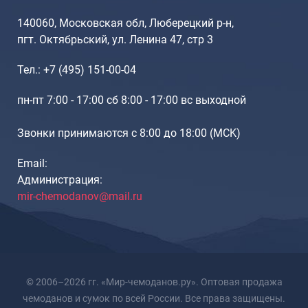
Рюкзаки подростковые
Ранцы школьные
140060, Московская обл, Люберецкий р-н,
пгт. Октябрьский, ул. Ленина 47, стр 3
Рюкзаки детские
Рюкзаки туристические
Тел.: +7 (495) 151-00-04
Рюкзаки для охоты-рыбалки
Рюкзаки на колесах
пн-пт 7:00 - 17:00 сб 8:00 - 17:00 вс выходной
ШОППЕРЫ
Звонки принимаются с 8:00 до 18:00 (МCK)
Кейсы и планшеты
Кейсы
Email:
Планшеты
Администрация:
mir-chemodanov@mail.ru
Аксессуары
Чехлы для чемоданов
Мешки для обуви
Пеналы для школы
© 2006–2026 гг. «Мир-чемоданов.ру». Оптовая продажа
чемоданов и сумок по всей России. Все права защищены.