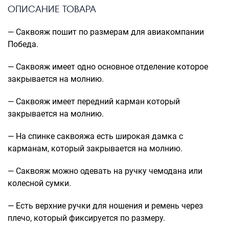
ОПИСАНИЕ ТОВАРА
Саквояжи
Распродажа
— Саквояж пошит по размерам для авиакомпании
Сумки
Победа.
Сумки колесные
— Саквояж имеет одно основное отделение которое
Сумки спортивные
закрывается на молнию.
Сумки деловые
Сумки поясные
— Саквояж имеет передний карман который
закрывается на молнию.
Сумки пляжные
Сумки для ноутбуков
— На спинке саквояжа есть широкая дамка с
Сумки-тележки хозяйственные
карманам, который закрывается на молнию.
Сумки-рюкзаки на колёсах
Сумки детские
— Саквояж можно одевать на ручку чемодана или
колесной сумки.
Рюкзаки
Рюкзаки городские
— Есть верхние ручки для ношения и ремень через
Рюкзаки школьные
плечо, который фиксируется по размеру.