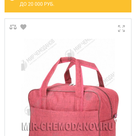
САКВОЯЖИ
ДО 20 000 РУБ.
РАСПРОДАЖА
Сумки
Сумки колесные
Сумки спортивные
Сумки деловые
Сумки поясные
Сумки пляжные
Сумки для ноутбуков
Сумки-тележки хозяйственные
Сумки-рюкзаки на колёсах
Сумки детские
Рюкзаки