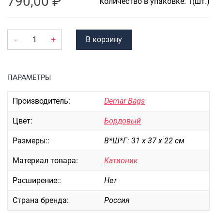
790,00
₽
Портпледы
Количество в упаковке: 1(шт.)
Аксессуары
ЧЕХЛЫ ДЛЯ ЧЕМОДАНОВ
-
+
В корзину
Мешки для обуви
Пеналы для школы
ПАРАМЕТРЫ
Производитель:
Demar Bags
Новинки
Цвет:
Бордовый
Багаж
Чемоданы оптом
Размеры::
В*Ш*Г: 31 х 37 х 22 см
Чемоданы на колесах
Материал товара:
Катионик
Чемоданы детские
Пилоты на колесах
Расширение::
Нет
Рюкзаки детские для детских
Страна бренда:
Россия
чемоданов
Бьюти-кейсы