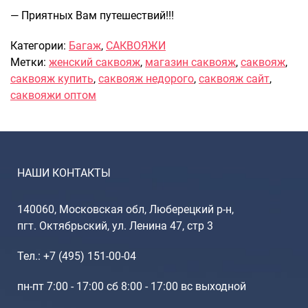
Рюкзаки подростковые
— Приятных Вам путешествий!!!
Ранцы школьные
Рюкзаки детские
Категории:
Багаж
,
САКВОЯЖИ
Рюкзаки туристические
Метки:
женский саквояж
,
магазин саквояж
,
саквояж
,
Рюкзаки для охоты-рыбалки
саквояж купить
,
саквояж недорого
,
саквояж сайт
,
Рюкзаки на колесах
саквояжи оптом
ШОППЕРЫ
Кейсы и планшеты
Кейсы
НАШИ КОНТАКТЫ
Планшеты
Аксессуары
140060, Московская обл, Люберецкий р-н,
Чехлы для чемоданов
пгт. Октябрьский, ул. Ленина 47, стр 3
Мешки для обуви
Тел.: +7 (495) 151-00-04
Пеналы для школы
пн-пт 7:00 - 17:00 сб 8:00 - 17:00 вс выходной