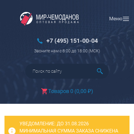
Меню
Вход
Регистрация
Новинки
+7 (495) 151-00-04
Багаж
Звоните нам с 8:00 до 18:00 (МCK)
Чемоданы
Чемоданы на колесах
Чемоданы детские
Чемоданы для животных
Товаров 0
(
0,00
₽
)
Пилоты на колесах
Рюкзаки детские для детских
чемоданов
УВЕДОМЛЕНИЕ:
Бьюти-кейсы
ДО 31.08.2026
МИНИМАЛЬНАЯ СУММА ЗАКАЗА СНИЖЕНА