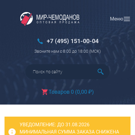
Меню
Вход
Регистрация
Новинки
+7 (495) 151-00-04
Багаж
Звоните нам с 8:00 до 18:00 (МCK)
Чемоданы
Чемоданы на колесах
Чемоданы детские
Чемоданы для животных
Товаров 0
(
0,00
₽
)
Пилоты на колесах
Рюкзаки детские для детских
чемоданов
УВЕДОМЛЕНИЕ:
Бьюти-кейсы
ДО 31.08.2026
МИНИМАЛЬНАЯ СУММА ЗАКАЗА СНИЖЕНА