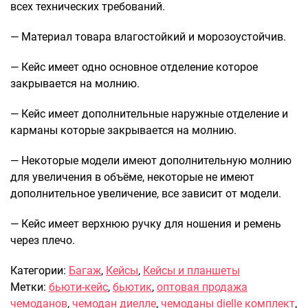
всех технических требований.
Саквояжи
— Материал товара влагостойкий и морозоустойчив.
Распродажа
Сумки
— Кейс имеет одно основное отделение которое
Сумки колесные
закрывается на молнию.
Сумки спортивные
— Кейс имеет дополнительные наружные отделение и
Сумки деловые
карманы которые закрывается на молнию.
Сумки поясные
Сумки пляжные
— Некоторые модели имеют дополнительную молнию
Сумки для ноутбуков
для увеличения в объёме, некоторые не имеют
Сумки-тележки хозяйственные
дополнительное увеличение, все зависит от модели.
Сумки-рюкзаки на колёсах
— Кейс имеет верхнюю ручку для ношения и ремень
Сумки детские
через плечо.
Рюкзаки
Категории:
Багаж
,
Кейсы
,
Кейсы и планшеты
Рюкзаки городские
Метки:
бьюти-кейс
,
бьютик
,
оптовая продажа
Рюкзаки школьные
чемоданов
,
чемодан диелле
,
чемоданы dielle комплект
,