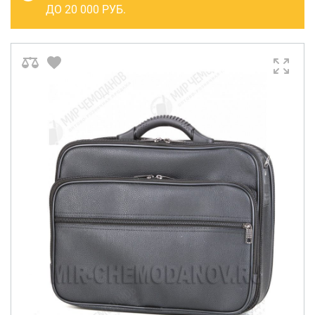
САКВОЯЖИ
ДО 20 000 РУБ.
РАСПРОДАЖА
Сумки
Сумки колесные
Сумки спортивные
Сумки деловые
Сумки поясные
Сумки пляжные
Сумки для ноутбуков
Сумки-тележки хозяйственные
Сумки-рюкзаки на колёсах
Сумки детские
Рюкзаки