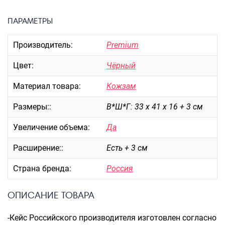
Портпледы
ПАРАМЕТРЫ
Аксессуары
ЧЕХЛЫ ДЛЯ ЧЕМОДАНОВ
Производитель:
Premium
Мешки для обуви
Цвет:
Чёрный
Пеналы для школы
Материал товара:
Кожзам
Размеры::
В*Ш*Г: 33 х 41 х 16 + 3 см
Новинки
Багаж
Увеличение объема:
Да
Чемоданы оптом
Расширение::
Есть + 3 см
Чемоданы на колесах
Страна бренда:
Россия
Чемоданы детские
Пилоты на колесах
ОПИСАНИЕ ТОВАРА
Рюкзаки детские для детских
чемоданов
-Кейс Российского производителя изготовлен согласно
Бьюти-кейсы