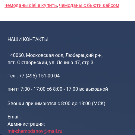
Рюкзаки подростковые
чемоданы dielle купить
,
чемоданы с бьюти кейсом
Ранцы школьные
Рюкзаки детские
Рюкзаки туристические
Рюкзаки для охоты-рыбалки
НАШИ КОНТАКТЫ
Рюкзаки на колесах
ШОППЕРЫ
140060, Московская обл, Люберецкий р-н,
Кейсы и планшеты
пгт. Октябрьский, ул. Ленина 47, стр 3
Кейсы
Тел.: +7 (495) 151-00-04
Планшеты
пн-пт 7:00 - 17:00 сб 8:00 - 17:00 вс выходной
Аксессуары
Чехлы для чемоданов
Звонки принимаются с 8:00 до 18:00 (МCK)
Мешки для обуви
Пеналы для школы
Email:
Администрация:
mir-chemodanov@mail.ru