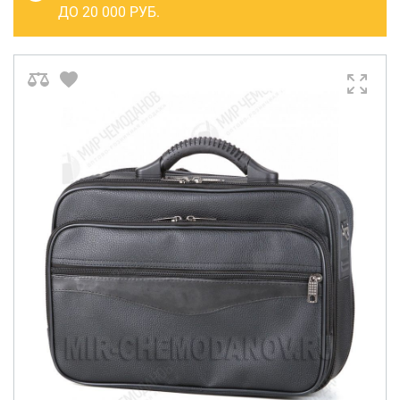
САКВОЯЖИ
ДО 20 000 РУБ.
РАСПРОДАЖА
Сумки
Сумки колесные
Сумки спортивные
Сумки деловые
Сумки поясные
Сумки пляжные
Сумки для ноутбуков
Сумки-тележки хозяйственные
Сумки-рюкзаки на колёсах
Сумки детские
Рюкзаки