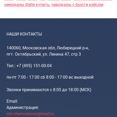
Рюкзаки подростковые
чемоданы dielle купить
,
чемоданы с бьюти кейсом
Ранцы школьные
Рюкзаки детские
Рюкзаки туристические
Рюкзаки для охоты-рыбалки
НАШИ КОНТАКТЫ
Рюкзаки на колесах
ШОППЕРЫ
140060, Московская обл, Люберецкий р-н,
Кейсы и планшеты
пгт. Октябрьский, ул. Ленина 47, стр 3
Кейсы
Тел.: +7 (495) 151-00-04
Планшеты
пн-пт 7:00 - 17:00 сб 8:00 - 17:00 вс выходной
Аксессуары
Чехлы для чемоданов
Звонки принимаются с 8:00 до 18:00 (МCK)
Мешки для обуви
Пеналы для школы
Email:
Администрация:
mir-chemodanov@mail.ru