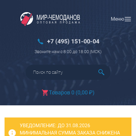
Меню
Вход
Регистрация
Новинки
+7 (495) 151-00-04
Багаж
Звоните нам с 8:00 до 18:00 (МCK)
Чемоданы
Чемоданы на колесах
Чемоданы детские
Чемоданы для животных
Товаров 0
(
0,00
₽
)
Пилоты на колесах
Рюкзаки детские для детских
чемоданов
УВЕДОМЛЕНИЕ:
Бьюти-кейсы
ДО 31.08.2026
МИНИМАЛЬНАЯ СУММА ЗАКАЗА СНИЖЕНА