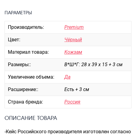
Портпледы
ПАРАМЕТРЫ
Аксессуары
ЧЕХЛЫ ДЛЯ ЧЕМОДАНОВ
Производитель:
Premium
Мешки для обуви
Цвет:
Чёрный
Пеналы для школы
Материал товара:
Кожзам
Размеры::
В*Ш*Г: 28 х 39 х 15 + 3 см
Новинки
Багаж
Увеличение объема:
Да
Чемоданы оптом
Расширение::
Есть + 3 см
Чемоданы на колесах
Страна бренда:
Россия
Чемоданы детские
Пилоты на колесах
ОПИСАНИЕ ТОВАРА
Рюкзаки детские для детских
чемоданов
-Кейс Российского производителя изготовлен согласно
Бьюти-кейсы