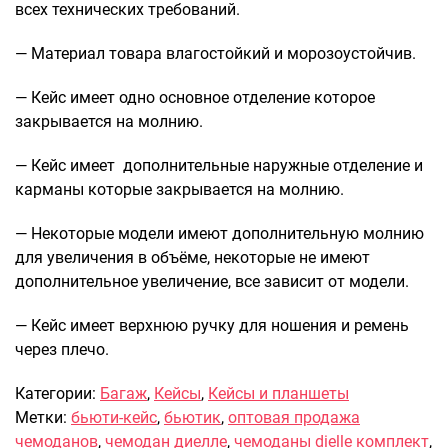
всех технических требований.
Саквояжи
— Материал товара влагостойкий и морозоустойчив.
Распродажа
Сумки
— Кейс имеет одно основное отделение которое
Сумки колесные
закрывается на молнию.
Сумки спортивные
— Кейс имеет дополнительные наружные отделение и
Сумки деловые
карманы которые закрывается на молнию.
Сумки поясные
Сумки пляжные
— Некоторые модели имеют дополнительную молнию
Сумки для ноутбуков
для увеличения в объёме, некоторые не имеют
Сумки-тележки хозяйственные
дополнительное увеличение, все зависит от модели.
Сумки-рюкзаки на колёсах
— Кейс имеет верхнюю ручку для ношения и ремень
Сумки детские
через плечо.
Рюкзаки
Категории:
Багаж
,
Кейсы
,
Кейсы и планшеты
Рюкзаки городские
Метки:
бьюти-кейс
,
бьютик
,
оптовая продажа
Рюкзаки школьные
чемоданов
,
чемодан диелле
,
чемоданы dielle комплект
,