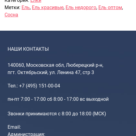
Категория:
Елки
Метки:
Ель
,
Ель красивые
,
Ель недорого
,
Ель оптом
,
Саквояжи
Сосна
Распродажа
Сумки
Сумки колесные
Сумки спортивные
НАШИ КОНТАКТЫ
Сумки деловые
Сумки поясные
140060, Московская обл, Люберецкий р-н,
Сумки пляжные
пгт. Октябрьский, ул. Ленина 47, стр 3
Сумки для ноутбуков
Сумки-тележки хозяйственные
Тел.: +7 (495) 151-00-04
Сумки-рюкзаки на колёсах
пн-пт 7:00 - 17:00 сб 8:00 - 17:00 вс выходной
Сумки детские
Рюкзаки
Звонки принимаются с 8:00 до 18:00 (МCK)
Рюкзаки городские
Email:
Рюкзаки школьные
Администрация: