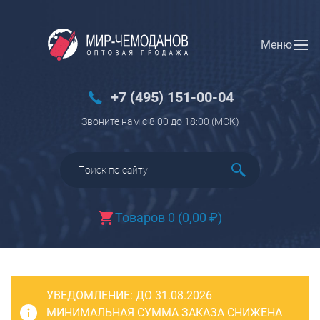
Меню
Вход
Регистрация
Новинки
+7 (495) 151-00-04
Багаж
Звоните нам с 8:00 до 18:00 (МCK)
Чемоданы
Чемоданы на колесах
Чемоданы детские
Чемоданы для животных
Товаров 0
(
0,00
₽
)
Пилоты на колесах
Рюкзаки детские для детских
чемоданов
УВЕДОМЛЕНИЕ:
Бьюти-кейсы
ДО 31.08.2026
МИНИМАЛЬНАЯ СУММА ЗАКАЗА СНИЖЕНА