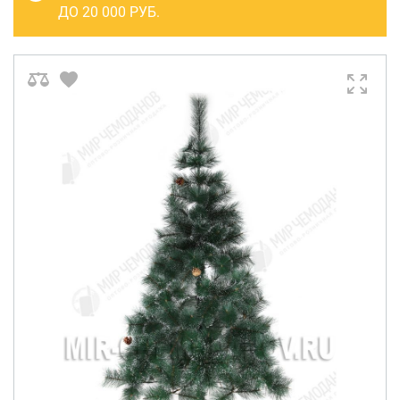
САКВОЯЖИ
ДО 20 000 РУБ.
РАСПРОДАЖА
Сумки
Сумки колесные
Сумки спортивные
Сумки деловые
Сумки поясные
Сумки пляжные
Сумки для ноутбуков
Сумки-тележки хозяйственные
Сумки-рюкзаки на колёсах
Сумки детские
Рюкзаки