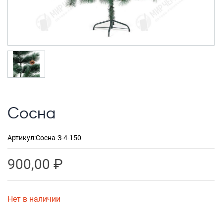
Рюкзаки городские
Рюкзаки школьные
Рюкзаки подростковые
Ранцы школьные
Рюкзаки детские
Рюкзаки туристические
Сосна
Рюкзаки для охоты-рыбалки
Рюкзаки на колесах
Артикул:
Сосна-З-4-150
ШОППЕРЫ
900,00
₽
Кейсы и планшеты
Кейсы
Нет в наличии
Планшеты