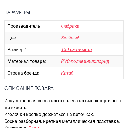
Портпледы
ПАРАМЕТРЫ
Аксессуары
ЧЕХЛЫ ДЛЯ ЧЕМОДАНОВ
Производитель:
Фабрика
Мешки для обуви
Цвет:
Зелёный
Пеналы для школы
Размер-1:
150 сантиметр
Материал товара:
PVC-поливинилхлорид
Новинки
Багаж
Страна бренда:
Китай
Чемоданы оптом
ОПИСАНИЕ ТОВАРА
Чемоданы на колесах
Чемоданы детские
Искусственная сосна изготовлена из высокопрочного
Пилоты на колесах
материала.
Рюкзаки детские для детских
Иголочки крепко держаться на веточках.
чемоданов
Сосна разборная, крепкая металлическая подставка.
Бьюти-кейсы