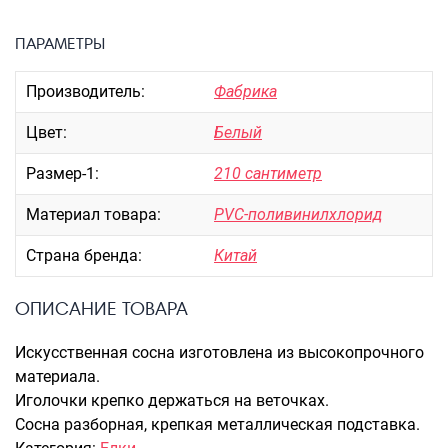
Портпледы
ПАРАМЕТРЫ
Аксессуары
ЧЕХЛЫ ДЛЯ ЧЕМОДАНОВ
Производитель:
Фабрика
Мешки для обуви
Цвет:
Белый
Пеналы для школы
Размер-1:
210 сантиметр
Материал товара:
PVC-поливинилхлорид
Новинки
Багаж
Страна бренда:
Китай
Чемоданы оптом
ОПИСАНИЕ ТОВАРА
Чемоданы на колесах
Чемоданы детские
Искусственная сосна изготовлена из высокопрочного
Пилоты на колесах
материала.
Рюкзаки детские для детских
Иголочки крепко держаться на веточках.
чемоданов
Сосна разборная, крепкая металлическая подставка.
Бьюти-кейсы