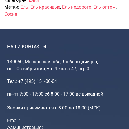
Категория:
Елки
Метки:
Ель
,
Ель красивые
,
Ель недорого
,
Ель оптом
,
Саквояжи
Сосна
Распродажа
Сумки
Сумки колесные
Сумки спортивные
НАШИ КОНТАКТЫ
Сумки деловые
Сумки поясные
140060, Московская обл, Люберецкий р-н,
Сумки пляжные
пгт. Октябрьский, ул. Ленина 47, стр 3
Сумки для ноутбуков
Сумки-тележки хозяйственные
Тел.: +7 (495) 151-00-04
Сумки-рюкзаки на колёсах
пн-пт 7:00 - 17:00 сб 8:00 - 17:00 вс выходной
Сумки детские
Рюкзаки
Звонки принимаются с 8:00 до 18:00 (МCK)
Рюкзаки городские
Email:
Рюкзаки школьные
Администрация: