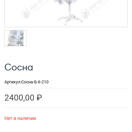
Рюкзаки городские
Рюкзаки школьные
Рюкзаки подростковые
Ранцы школьные
Рюкзаки детские
Рюкзаки туристические
Сосна
Рюкзаки для охоты-рыбалки
Рюкзаки на колесах
Артикул:
Сосна-Б-6-210
ШОППЕРЫ
2400,00
₽
Кейсы и планшеты
Кейсы
Нет в наличии
Планшеты