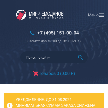
Меню
Вход
Регистрация
Новинки
+7 (495) 151-00-04
Багаж
Звоните нам с 8:00 до 18:00 (МCK)
Чемоданы
Чемоданы на колесах
Чемоданы детские
Чемоданы для животных
Товаров 0
(
0,00
₽
)
Пилоты на колесах
Рюкзаки детские для детских
чемоданов
УВЕДОМЛЕНИЕ:
Бьюти-кейсы
ДО 31.08.2026
МИНИМАЛЬНАЯ СУММА ЗАКАЗА СНИЖЕНА