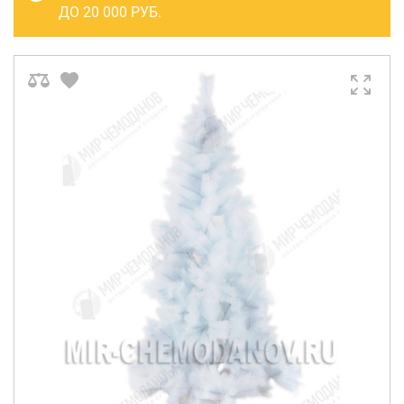
САКВОЯЖИ
ДО 20 000 РУБ.
РАСПРОДАЖА
Сумки
Сумки колесные
Сумки спортивные
Сумки деловые
Сумки поясные
Сумки пляжные
Сумки для ноутбуков
Сумки-тележки хозяйственные
Сумки-рюкзаки на колёсах
Сумки детские
Рюкзаки