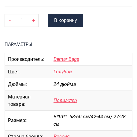
Портпледы
Аксессуары
-
+
В корзину
ЧЕХЛЫ ДЛЯ ЧЕМОДАНОВ
Мешки для обуви
ПАРАМЕТРЫ
Пеналы для школы
Производитель:
Demar Bags
Новинки
Цвет:
Голубой
Багаж
Дюймы:
24 дюйма
Чемоданы оптом
Чемоданы на колесах
Материал
Полиэстер
Чемоданы детские
товара:
Пилоты на колесах
В*Ш*Г 58-60 см/42-44 см/ 27-28
Размер::
Рюкзаки детские для детских
см
чемоданов
Страна бренда:
Россия
Бьюти-кейсы