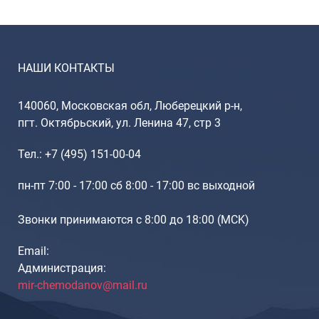
Рюкзаки подростковые
Ранцы школьные
Рюкзаки детские
Рюкзаки туристические
НАШИ КОНТАКТЫ
Рюкзаки для охоты-рыбалки
Рюкзаки на колесах
140060, Московская обл, Люберецкий р-н,
ШОППЕРЫ
пгт. Октябрьский, ул. Ленина 47, стр 3
Кейсы и планшеты
Тел.: +7 (495) 151-00-04
Кейсы
Планшеты
пн-пт 7:00 - 17:00 сб 8:00 - 17:00 вс выходной
Аксессуары
Звонки принимаются с 8:00 до 18:00 (МCK)
Чехлы для чемоданов
Email:
Мешки для обуви
Администрация:
Пеналы для школы
mir-chemodanov@mail.ru