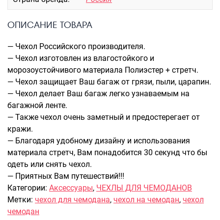
Саквояжи
ОПИСАНИЕ ТОВАРА
Распродажа
Сумки
— Чехол Российского производителя.
Сумки колесные
— Чехол изготовлен из влагостойкого и
морозоустойчивого материала Полиэстер + стретч.
Сумки спортивные
— Чехол защищает Ваш багаж от грязи, пыли, царапин.
Сумки деловые
— Чехол делает Ваш багаж легко узнаваемым на
Сумки поясные
багажной ленте.
Сумки пляжные
— Также чехол очень заметный и предостерегает от
Сумки для ноутбуков
кражи.
Сумки-тележки хозяйственные
— Благодаря удобному дизайну и использования
Сумки-рюкзаки на колёсах
материала стретч, Вам понадобится 30 секунд что бы
Сумки детские
одеть или снять чехол.
— Приятных Вам путешествий!!!
Рюкзаки
Категории:
Аксессуары
,
ЧЕХЛЫ ДЛЯ ЧЕМОДАНОВ
Рюкзаки городские
Метки:
чехол для чемодана
,
чехол на чемодан
,
чехол
Рюкзаки школьные
чемодан