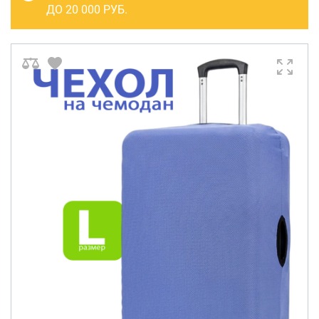
САКВОЯЖИ
ДО 20 000 РУБ.
РАСПРОДАЖА
Сумки
Сумки колесные
Сумки спортивные
Сумки деловые
Сумки поясные
Сумки пляжные
Сумки для ноутбуков
Сумки-тележки хозяйственные
Сумки-рюкзаки на колёсах
Сумки детские
Рюкзаки