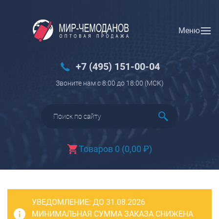
Меню
Вход
Регистрация
Новинки
+7 (495) 151-00-04
Багаж
Звоните нам с 8:00 до 18:00 (МCK)
Чемоданы
Чемоданы на колесах
Чемоданы детские
Чемоданы для животных
Товаров 0
(
0,00
₽
)
Пилоты на колесах
Рюкзаки детские для детских
чемоданов
УВЕДОМЛЕНИЕ:
Бьюти-кейсы
ДО 31.08.2026
МИНИМАЛЬНАЯ СУММА ЗАКАЗА СНИЖЕНА