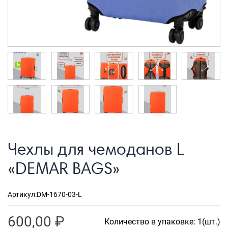
Рюкзаки городские
Рюкзаки школьные
Рюкзаки подростковые
Ранцы школьные
Рюкзаки детские
Рюкзаки туристические
Рюкзаки для охоты-рыбалки
Рюкзаки на колесах
Чехлы для чемоданов L
ШОППЕРЫ
«DEMAR BAGS»
Кейсы и планшеты
Кейсы
Артикул:
DM-1670-03-L
Планшеты
600,00
₽
Количество в упаковке: 1(шт.)