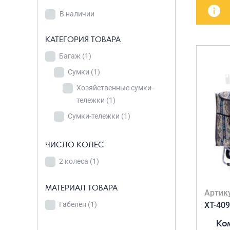
В наличии
детских чемоданов
Сумки дл
В наличии
Бьюти-кейсы
Сумки-т
КАТЕГОРИЯ
хозяйст
САКВОЯЖИ
КАТЕГОРИЯ ТОВАРА
ТОВАРА
Сумки-рю
Багаж
Багаж
(1)
(1)
колёсах
Сумки
Сумки
(1)
(1)
Сумки де
Хозяйственные сумки-
Хозяйственные
тележки
сумки-
(1)
тележки
(1)
Сумки-тележки
(1)
Сумки-тележки
(1)
ЧИСЛО КОЛЕС
ЧИСЛО КОЛЕС
2 колеса
(1)
2 колеса
(1)
МАТЕРИАЛ ТОВАРА
Артик
Габелен
(1)
ХТ-40
МАТЕРИАЛ ТОВАРА
Ко
Габелен
(1)