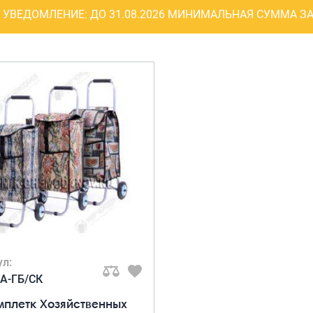
Рюкзаки
УВЕДОМЛЕНИЕ:
ДО 31.08.2026 МИНИМАЛЬНАЯ СУММА ЗА
я ноутбуков
туристические
ележки
Рюкзаки для охоты-
венные
рыбалки
кзаки на
Рюкзаки на колесах
тские
ШОППЕРЫ
ул:
9А-ГБ/СК
мплетк Хозяйственных