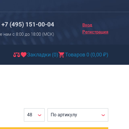
Вход
Регистрация
+7 (495) 151-00-04
Вход
Новинки
Регистрация
е нам с 8:00 до 18:00 (МCK)
Багаж
Чемоданы
Закладки (0)
Товаров 0
(
0,00
₽
)
Чемоданы на колесах
Чемоданы детские
Чемоданы для животных
Пилоты на колесах
Рюкзаки детские для детских
чемоданов
Бьюти-кейсы