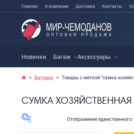
Главная
О компании
Доставка
Контакты
Ус
Новинки
Багаж
Аксессуары
Витрина
Товары с меткой “сумка хозяйс
ЧЕМОДАНЫ
ЧЕХЛЫ ДЛЯ
РАСПРО
ЧЕМОДАНОВ
СУМКИ
Чемоданы на колесах
СУМКА ХОЗЯЙСТВЕННАЯ
МЕШКИ ДЛЯ ОБУВИ
Чемоданы детские
Сумки к
Чемоданы для
Сумки с
животных
Сумки д
Отображение единственного 
Пилоты на колесах
Сумки п
Рюкзаки детские для
Сумки п