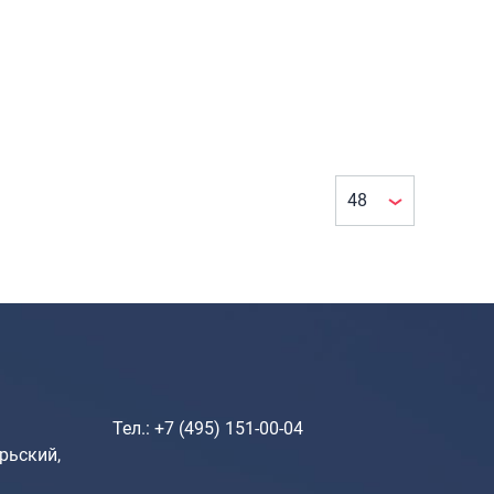
Рюкзаки городские
Рюкзаки школьные
Рюкзаки подростковые
Ранцы школьные
Рюкзаки детские
Рюкзаки туристические
Рюкзаки для охоты-рыбалки
Рюкзаки на колесах
ШОППЕРЫ
Кейсы и планшеты
Кейсы
Тел.: +7 (495) 151-00-04
Планшеты
рьский,