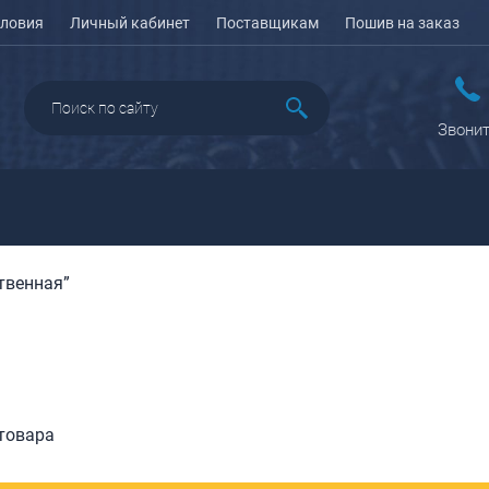
ловия
Личный кабинет
Поставщикам
Пошив на заказ
Звонит
твенная”
ДАЖА
ПЕНАЛЫ ДЛЯ ШКОЛЫ
РЮКЗАКИ
КЕЙСЫ И ПЛАНШЕТЫ
Рюкзаки городские
Кейсы
Рюкзаки школьные
Планшеты
олесные
Рюкзаки
портивные
ПОРТПЛЕДЫ
подростковые
еловые
товара
Ранцы школьные
оясные
Рюкзаки детские
ляжные