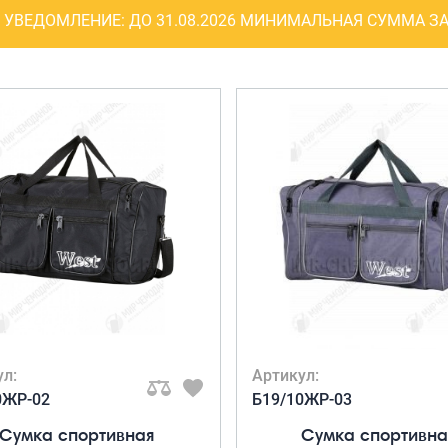
Рюкзаки
УВЕДОМЛЕНИЕ:
ДО 31.08.2026 МИНИМАЛЬНАЯ СУММА ЗА
я ноутбуков
туристические
ележки
Рюкзаки для охоты-
венные
рыбалки
кзаки на
Рюкзаки на колесах
тские
ШОППЕРЫ
ул:
Артикул:
0ЖР-02
Б19/10ЖР-03
Сумка спортивная
Сумка спортивна