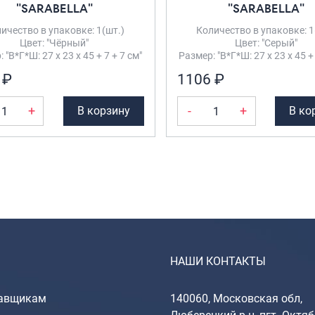
"SARABELLA"
"SARABELLA"
ичество в упаковке: 1(шт.)
Количество в упаковке: 1
Цвет: "Чёрный"
Цвет: "Серый"
 "В*Г*Ш: 27 х 23 х 45 + 7 + 7 см"
Размер: "В*Г*Ш: 27 х 23 х 45 + 
 ₽
1106 ₽
+
-
+
В корзину
В ко
НАШИ КОНТАКТЫ
авщикам
140060, Московская обл,