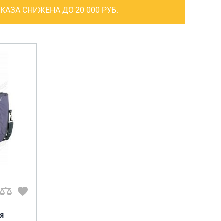
САКВОЯЖИ
КАЗА СНИЖЕНА ДО 20 000 РУБ.
РАСПРОДАЖА
Сумки
Сумки колесные
Сумки спортивные
Сумки деловые
Сумки поясные
Сумки пляжные
Сумки для ноутбуков
Сумки-тележки хозяйственные
Сумки-рюкзаки на колёсах
Сумки детские
я
Рюкзаки