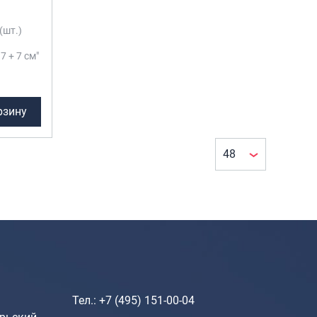
Рюкзаки городские
(шт.)
Рюкзаки школьные
7 + 7 см"
Рюкзаки подростковые
Ранцы школьные
рзину
Рюкзаки детские
Рюкзаки туристические
Рюкзаки для охоты-рыбалки
Рюкзаки на колесах
ШОППЕРЫ
Кейсы и планшеты
Кейсы
Планшеты
Тел.: +7 (495) 151-00-04