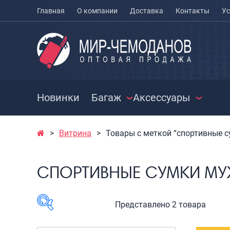
Главная
О компании
Доставка
Контакты
Ус
Новинки
Багаж
Аксессуары
Витрина
Товары с меткой “спортивные 
ЧЕМОДАНЫ
ЧЕХЛЫ ДЛЯ
РАСПРО
ЧЕМОДАНОВ
СУМКИ
Чемоданы на колесах
СПОРТИВНЫЕ СУМКИ М
МЕШКИ ДЛЯ ОБУВИ
Чемоданы детские
Сумки к
Чемоданы для
Сумки с
животных
Сумки д
Представлено 2 товара
Пилоты на колесах
Сумки п
Рюкзаки детские для
Сумки п