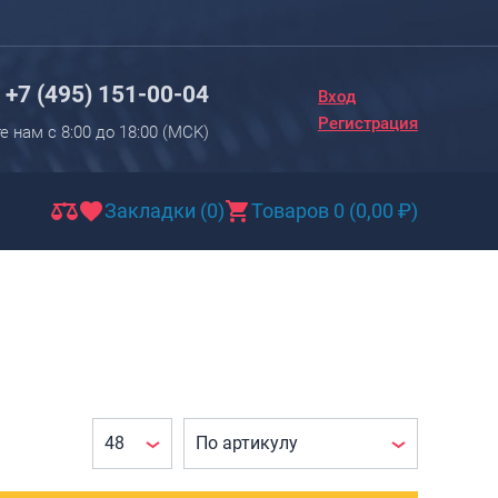
Вход
Регистрация
+7 (495) 151-00-04
Вход
Новинки
Регистрация
е нам с 8:00 до 18:00 (МCK)
Багаж
Чемоданы
Закладки (0)
Товаров 0
(
0,00
₽
)
Чемоданы на колесах
Чемоданы детские
Чемоданы для животных
Пилоты на колесах
Рюкзаки детские для детских
чемоданов
Бьюти-кейсы