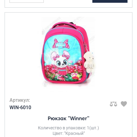
Портпледы
375
420
465
510
555
Аксессуары
ЧЕХЛЫ ДЛЯ ЧЕМОДАНОВ
Мешки для обуви
Пеналы для школы
Новинки
Багаж
Чемоданы оптом
Чемоданы на колесах
Артикул:
Чемоданы детские
WIN-6010
Пилоты на колесах
Рюкзак "Winner"
Рюкзаки детские для детских
Количество в упаковке: 1(шт.)
чемоданов
Цвет: "Красный"
Бьюти-кейсы