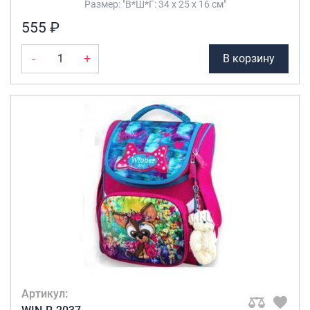
Размер: "В*Ш*Г: 34 х 25 х 16 см"
Саквояжи
555 ₽
Распродажа
-
+
В корзину
Сумки
Сумки колесные
Сумки спортивные
Сумки деловые
Сумки поясные
Сумки пляжные
Сумки для ноутбуков
Сумки-тележки хозяйственные
Сумки-рюкзаки на колёсах
Сумки детские
Рюкзаки
Рюкзаки городские
Артикул:
Рюкзаки школьные