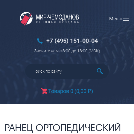
Меню
Вход
Регистрация
Новинки
+7 (495) 151-00-04
Багаж
Звоните нам с 8:00 до 18:00 (МCK)
Чемоданы
Чемоданы на колесах
Чемоданы детские
Чемоданы для животных
Товаров 0
(
0,00
₽
)
Пилоты на колесах
Рюкзаки детские для детских
чемоданов
Бьюти-кейсы
РАНЕЦ ОРТОПЕДИЧЕСКИЙ