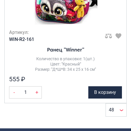
Артикул:
WIN-R2-161
Ранец "Winner"
Количество в упаковке: 1(шт.)
Цвет: "Красный"
Размер: "Д*Ш*В: 34 х 25 х 16 см"
555 ₽
-
+
В корзину