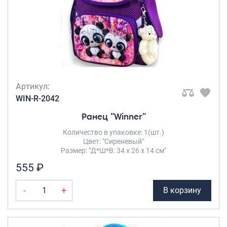
Артикул:
WIN-R-2042
Ранец "Winner"
Количество в упаковке: 1(шт.)
Цвет: "Сиреневый"
Размер: "Д*Ш*В: 34 х 26 х 14 см"
555 ₽
-
+
В корзину