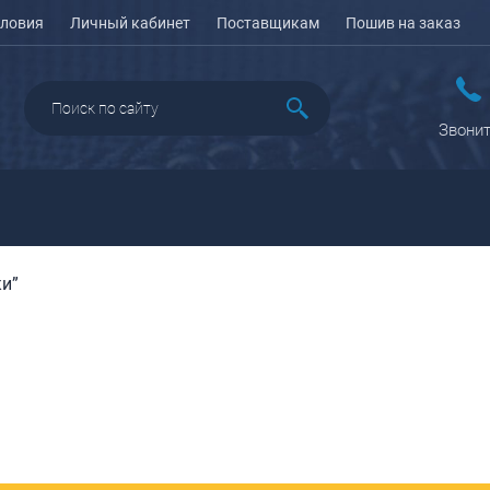
ловия
Личный кабинет
Поставщикам
Пошив на заказ
Звонит
ки”
ДАЖА
ПЕНАЛЫ ДЛЯ ШКОЛЫ
РЮКЗАКИ
КЕЙСЫ И ПЛАНШЕТЫ
Рюкзаки городские
Кейсы
Рюкзаки школьные
Планшеты
олесные
Рюкзаки
портивные
ПОРТПЛЕДЫ
подростковые
еловые
Ранцы школьные
оясные
Рюкзаки детские
ляжные