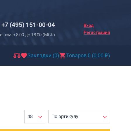
Вход
Регистрация
+7 (495) 151-00-04
Вход
Новинки
Регистрация
е нам с 8:00 до 18:00 (МCK)
Багаж
Чемоданы
Закладки (0)
Товаров 0
(
0,00
₽
)
Чемоданы на колесах
Чемоданы детские
Чемоданы для животных
Пилоты на колесах
Рюкзаки детские для детских
чемоданов
Бьюти-кейсы