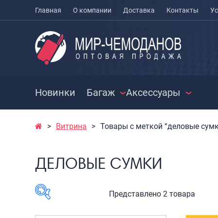
Главная
О компании
Доставка
Контакты
Ус
Новинки
Багаж
Аксессуары
Витрина
Товары с меткой “деловые сум
ЧЕМОДАНЫ
ЧЕХЛЫ ДЛЯ
РАСПРО
ЧЕМОДАНОВ
СУМКИ
Чемоданы на колесах
ДЕЛОВЫЕ СУМКИ
МЕШКИ ДЛЯ ОБУВИ
Чемоданы детские
Сумки к
Чемоданы для
Сумки с
животных
Сумки д
Представлено 2 товара
Пилоты на колесах
Сумки п
Рюкзаки детские для
Сумки п