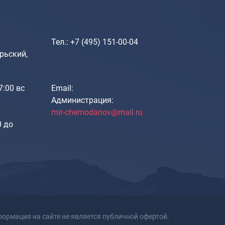
Портпледы
Аксессуары
ЧЕХЛЫ ДЛЯ ЧЕМОДАНОВ
Тел.: +7 (495) 151-00-04
рьский,
Мешки для обуви
Пеналы для школы
17:00 вс
Email:
Администрация:
Новинки
mir-chemodanov@mail.ru
0 до
Багаж
Чемоданы оптом
Чемоданы на колесах
Чемоданы детские
Пилоты на колесах
Рюкзаки детские для детских
чемоданов
ормация на сайте не является публичной офертой.
Бьюти-кейсы