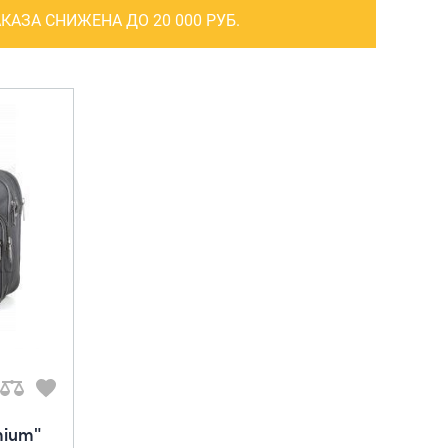
САКВОЯЖИ
КАЗА СНИЖЕНА ДО 20 000 РУБ.
РАСПРОДАЖА
Сумки
Сумки колесные
Сумки спортивные
Сумки деловые
Сумки поясные
Сумки пляжные
Сумки для ноутбуков
Сумки-тележки хозяйственные
Сумки-рюкзаки на колёсах
Сумки детские
mium"
Рюкзаки