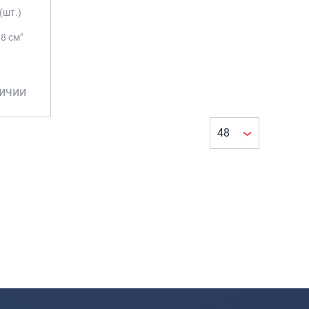
Рюкзаки городские
(шт.)
Рюкзаки школьные
18 см"
Рюкзаки подростковые
Ранцы школьные
личии
Рюкзаки детские
Рюкзаки туристические
Рюкзаки для охоты-рыбалки
Рюкзаки на колесах
ШОППЕРЫ
Кейсы и планшеты
Кейсы
Планшеты