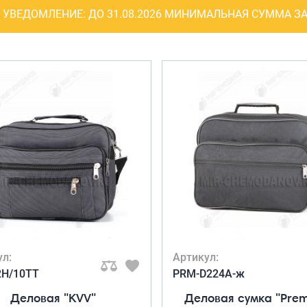
Рюкзаки
УВЕДОМЛЕНИЕ:
ДО 31.08.2026 МИНИМАЛЬНАЯ СУММА ЗА
я ноутбуков
туристические
ележки
Рюкзаки для охоты-
венные
рыбалки
кзаки на
Рюкзаки на колесах
тские
ШОППЕРЫ
ул:
Артикул:
2Н/10ТТ
PRM-D224A-ж
Деловая "KVV"
Деловая сумка "Pre