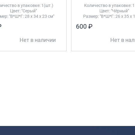
ичество в упаковке: 1(шт.)
Количество в упаковке: 1
Цвет: "Серый"
Цвет: "Чёрный"
мер: "В*Ш*Г: 28 х 34 х 23 см"
Размер: "В*Ш*Г: 26 х 35 х 
₽
600 ₽
Нет в наличии
Нет в на