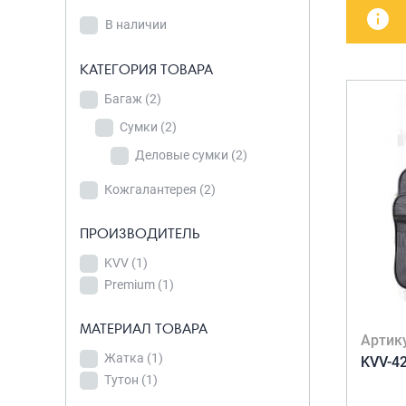
В наличии
детских чемоданов
Сумки дл
В наличии
Бьюти-кейсы
Сумки-т
КАТЕГОРИЯ
хозяйст
САКВОЯЖИ
КАТЕГОРИЯ ТОВАРА
ТОВАРА
Сумки-рю
Багаж
Багаж
(2)
(2)
колёсах
Сумки
Сумки
(2)
(2)
Сумки де
Деловые сумки
Деловые
(2)
сумки
(2)
Кожгалантерея
(2)
ПРОИЗВОДИТЕЛЬ
Кожгалантерея
(2)
KVV
(1)
ПРОИЗВОДИТЕЛЬ
Premium
(1)
KVV
(1)
МАТЕРИАЛ ТОВАРА
Premium
(1)
Артик
Жатка
(1)
KVV-4
Тутон
(1)
МАТЕРИАЛ ТОВАРА