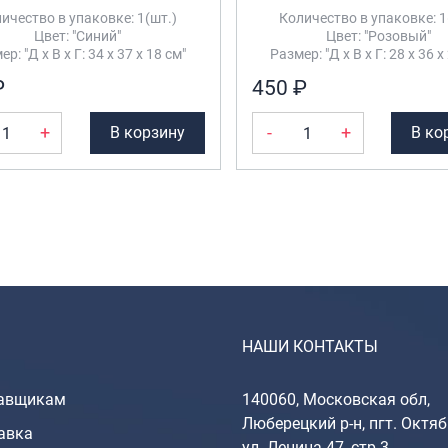
ичество в упаковке: 1(шт.)
Количество в упаковке: 1
Цвет: "Синий"
Цвет: "Розовый"
р: "Д х В х Г: 34 х 37 х 18 см"
Размер: "Д х В х Г: 28 х 36 х
₽
450 ₽
+
-
+
В корзину
В ко
НАШИ КОНТАКТЫ
авщикам
140060, Московская обл,
Люберецкий р-н, пгт. Октяб
авка
ул. Ленина 47, стр 3