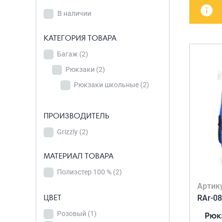
В наличии
детских чемоданов
Сумки дл
В наличии
Бьюти-кейсы
Сумки-т
КАТЕГОРИЯ
хозяйст
САКВОЯЖИ
КАТЕГОРИЯ ТОВАРА
ТОВАРА
Сумки-рю
Багаж
Багаж
(2)
(2)
колёсах
Рюкзаки
Рюкзаки
(2)
(2)
Сумки де
Рюкзаки школьные
Рюкзаки
(2)
школьные
(2)
ПРОИЗВОДИТЕЛЬ
Grizzly
(2)
ПРОИЗВОДИТЕЛЬ
Grizzly
(2)
МАТЕРИАЛ ТОВАРА
Полиэстер 100 %
(2)
МАТЕРИАЛ ТОВАРА
Артик
ЦВЕТ
RAr-08
Полиэстер 100 %
(2)
Рюк
Розовый
(1)