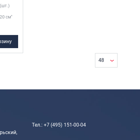
Рюкзаки городские
(шт.)
Рюкзаки школьные
 20 см"
Рюкзаки подростковые
Ранцы школьные
рзину
Рюкзаки детские
Рюкзаки туристические
Рюкзаки для охоты-рыбалки
Рюкзаки на колесах
ШОППЕРЫ
Кейсы и планшеты
Кейсы
Тел.: +7 (495) 151-00-04
Планшеты
рьский,