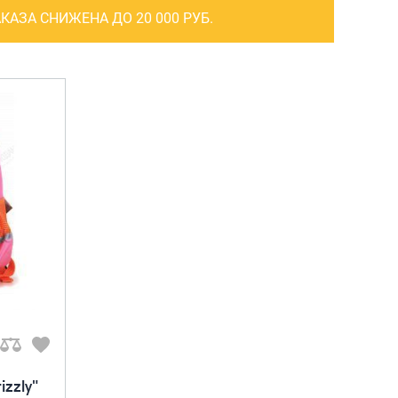
САКВОЯЖИ
КАЗА СНИЖЕНА ДО 20 000 РУБ.
РАСПРОДАЖА
Сумки
Сумки колесные
Сумки спортивные
Сумки деловые
Сумки поясные
Сумки пляжные
Сумки для ноутбуков
Сумки-тележки хозяйственные
Сумки-рюкзаки на колёсах
Сумки детские
zzly"
Рюкзаки