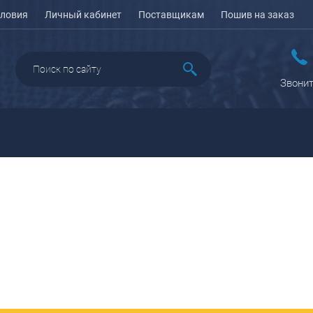
ловия
Личный кабинет
Поставщикам
Пошив на заказ
Звонит
ДАЖА
ПЕНАЛЫ ДЛЯ ШКОЛЫ
РЮКЗАКИ
КЕЙСЫ И ПЛАНШЕТЫ
Рюкзаки городские
Кейсы
Рюкзаки школьные
Планшеты
олесные
Рюкзаки
портивные
ПОРТПЛЕДЫ
подростковые
еловые
Ранцы школьные
оясные
Рюкзаки детские
ляжные