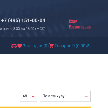
Вход
Регистрация
+7 (495) 151-00-04
Вход
Новинки
Регистрация
е нам с 8:00 до 18:00 (МCK)
Багаж
Чемоданы
Закладки (0)
Товаров 0
(
0,00
₽
)
Чемоданы на колесах
Чемоданы детские
Чемоданы для животных
Пилоты на колесах
Рюкзаки детские для детских
чемоданов
Бьюти-кейсы