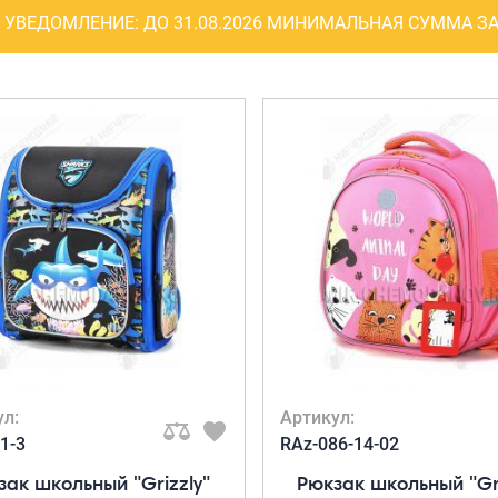
Рюкзаки
УВЕДОМЛЕНИЕ:
ДО 31.08.2026 МИНИМАЛЬНАЯ СУММА ЗА
я ноутбуков
туристические
ележки
Рюкзаки для охоты-
венные
рыбалки
кзаки на
Рюкзаки на колесах
тские
ШОППЕРЫ
ул:
Артикул:
1-3
RAz-086-14-02
зак школьный "Grizzly"
Рюкзак школьный "Gri