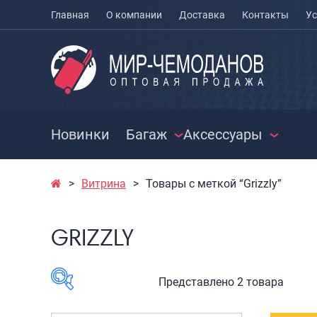
Главная
О компании
Доставка
Контакты
Ус
Новинки
Багаж
Аксессуары
Витрина
Товары с меткой “Grizzly”
ЧЕМОДАНЫ
ЧЕХЛЫ ДЛЯ
РАСПРО
ЧЕМОДАНОВ
СУМКИ
Чемоданы на колесах
GRIZZLY
МЕШКИ ДЛЯ ОБУВИ
Чемоданы детские
Сумки к
Чемоданы для
Сумки с
животных
Сумки д
Представлено 2 товара
Пилоты на колесах
Сумки п
Рюкзаки детские для
Сумки п