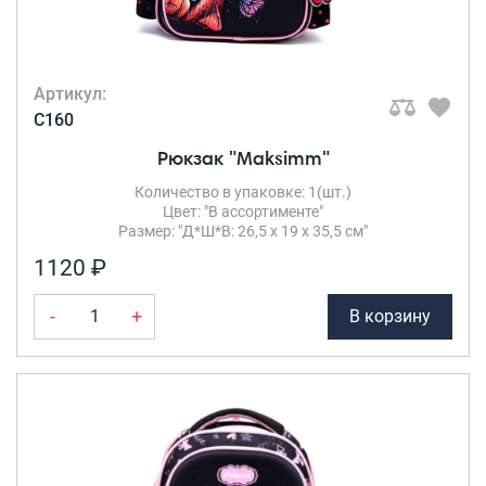
Артикул:
C160
Рюкзак "Maksimm"
Количество в упаковке: 1(шт.)
Цвет: "В ассортименте"
Размер: "Д*Ш*В: 26,5 х 19 х 35,5 см"
1120 ₽
-
+
В корзину