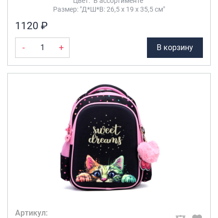
Цвет: "В ассортименте"
Размер: "Д*Ш*В: 26,5 х 19 х 35,5 см"
1120 ₽
-
+
В корзину
Артикул: