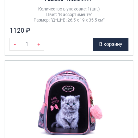
Горчичный
(1)
Количество в упаковке: 1(шт.)
Саквояжи
Цвет: "В ассортименте"
Дизайн
(1)
Распродажа
Размер: "Д*Ш*В: 26,5 х 19 х 35,5 см"
Желтый
(3)
Сумки
1120 ₽
Зелёный
(2)
Сумки колесные
Капучино
(1)
-
+
В корзину
Сумки спортивные
Коричневый
(6)
Сумки деловые
Красный
(6)
Сумки поясные
Кремовый
(1)
Сумки пляжные
Мятный
(1)
Сумки для ноутбуков
Небесный
(1)
Сумки-тележки хозяйственные
Сумки-рюкзаки на колёсах
Оранжевый
(2)
Сумки детские
Пудра
(8)
Розовый
(5)
Рюкзаки
Салатовый
(1)
Рюкзаки городские
Св-серый
(1)
Рюкзаки школьные
Свело-