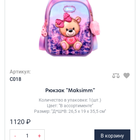
молочно-
чайный
(3)
светло и темно
серый
(1)
светло-серо-
бежевый
(1)
серо-зелёный
(1)
серо-
Артикул:
фиолетовый
(2)
C018
средний-
серый
(6)
Рюкзак "Maksimm"
Количество в упаковке: 1(шт.)
Цвет: "В ассортименте"
Размер: "Д*Ш*В: 26,5 х 19 х 35,5 см"
1120 ₽
-
+
В корзину