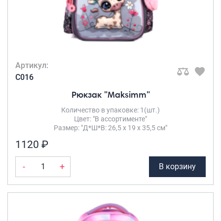
Фисташковый
(2)
Хаки
(3)
хаки
(1)
Черно белый
(1)
Черно-белый
(1)
Артикул:
Черный
(14)
C016
Чёрный
(90)
Рюкзак "Maksimm"
Чёрный с
Количество в упаковке: 1(шт.)
белым
(1)
Цвет: "В ассортименте"
Шоколадный
(3)
Размер: "Д*Ш*В: 26,5 х 19 х 35,5 см"
бежево-
1120 ₽
коричневый
(4)
-
+
В корзину
военный
зеленый
(1)
кофейный
(6)
малочно-
чайный
(1)