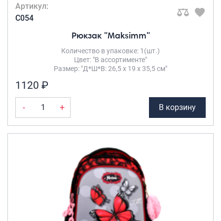
Артикул:
C054
Рюкзак "Maksimm"
Количество в упаковке: 1(шт.)
Цвет: "В ассортименте"
Размер: "Д*Ш*В: 26,5 х 19 х 35,5 см"
1120 ₽
-
+
В корзину