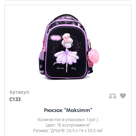
Артикул:
C133
Рюкзак "Maksimm"
Количество в упаковке: 1(шт.)
Цвет: "В ассортименте"
Размер: "Д*Ш*В: 26,5 х 19 х 35,5 см"