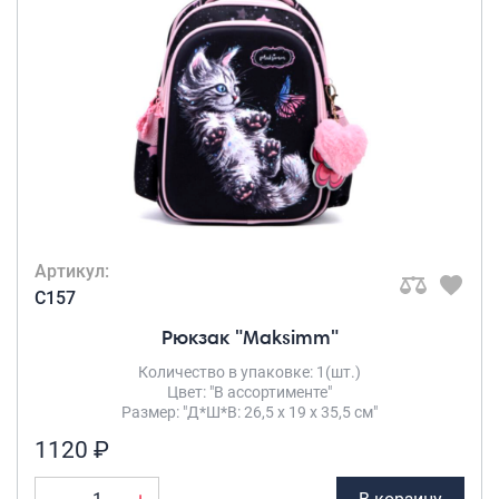
Артикул:
C157
Рюкзак "Maksimm"
Количество в упаковке: 1(шт.)
Цвет: "В ассортименте"
Размер: "Д*Ш*В: 26,5 х 19 х 35,5 см"
1120 ₽