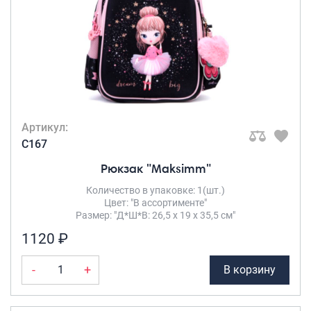
Артикул:
C167
Рюкзак "Maksimm"
Количество в упаковке: 1(шт.)
Цвет: "В ассортименте"
Размер: "Д*Ш*В: 26,5 х 19 х 35,5 см"
1120 ₽
-
+
В корзину