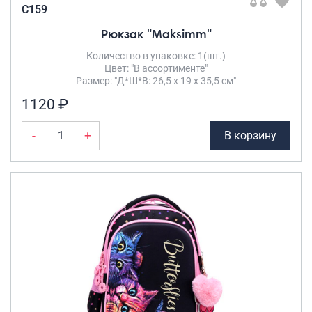
C159
Рюкзак "Maksimm"
Количество в упаковке: 1(шт.)
Цвет: "В ассортименте"
Размер: "Д*Ш*В: 26,5 х 19 х 35,5 см"
1120 ₽
-
+
В корзину