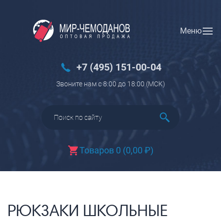
Меню
Вход
Регистрация
Новинки
+7 (495) 151-00-04
Багаж
Звоните нам с 8:00 до 18:00 (МCK)
Чемоданы
Чемоданы на колесах
Чемоданы детские
Чемоданы для животных
Товаров 0
(
0,00
₽
)
Пилоты на колесах
Рюкзаки детские для детских
чемоданов
Бьюти-кейсы
РЮКЗАКИ ШКОЛЬНЫЕ