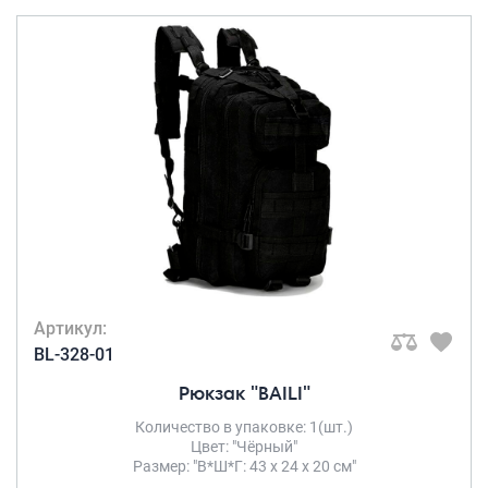
Артикул:
BL-328-01
Рюкзак "BAILI"
Количество в упаковке: 1(шт.)
Цвет: "Чёрный"
Размер: "В*Ш*Г: 43 х 24 х 20 см"