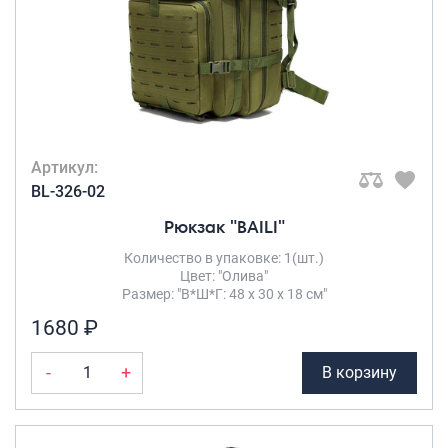
серо-
розовый
(1)
Серый
(67)
Серый с
черным
(1)
Синий
(43)
Артикул:
Сиреневый
(6)
BL-326-02
Слоновая
Рюкзак "BAILI"
кость
(1)
Темно-
Количество в упаковке: 1(шт.)
Цвет: "Олива"
зелёный
(1)
Размер: "В*Ш*Г: 48 х 30 х 18 см"
Темно-
1680 ₽
розовый
(1)
Темно-
-
+
В корзину
серый
(14)
Темно-синий
(19)
Терракотовый
(1)