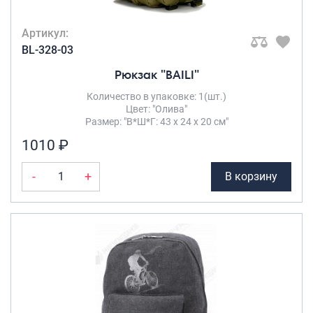
Артикул:
BL-328-03
Рюкзак "BAILI"
Количество в упаковке: 1(шт.)
Цвет: "Олива"
Размер: "В*Ш*Г: 43 х 24 х 20 см"
1010 ₽
-
+
В корзину