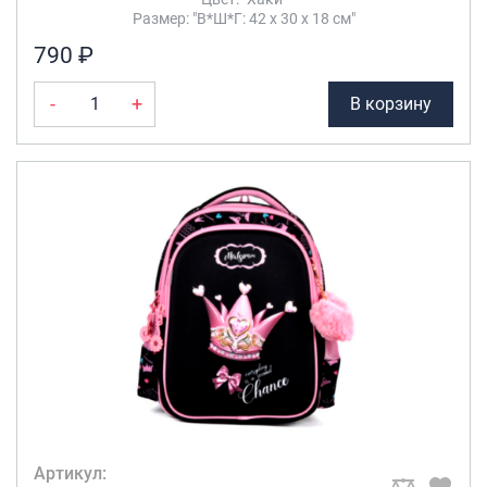
Размер: "В*Ш*Г: 42 х 30 х 18 см"
790 ₽
-
+
В корзину
Артикул: