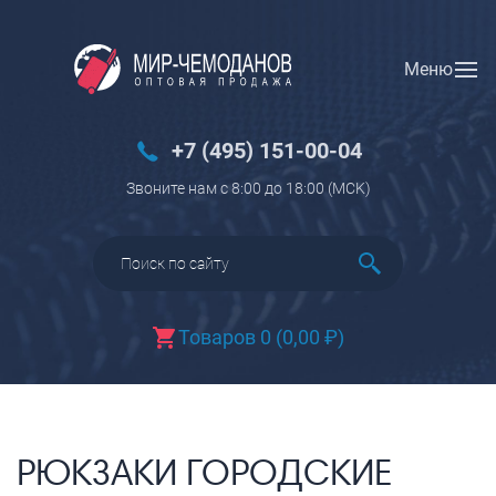
Меню
Вход
Регистрация
Новинки
+7 (495) 151-00-04
Багаж
Звоните нам с 8:00 до 18:00 (МCK)
Чемоданы
Чемоданы на колесах
Чемоданы детские
Чемоданы для животных
Товаров 0
(
0,00
₽
)
Пилоты на колесах
Рюкзаки детские для детских
чемоданов
Бьюти-кейсы
РЮКЗАКИ ГОРОДСКИЕ