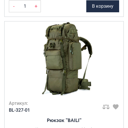
Чёрный с
-
+
В корзину
синим
(1)
Шахматы
(1)
Шоколадный
(3)
Cold
(1)
бежево-
коричневый
(4)
Бежевый с
коричневым
(1)
военный
зеленый
(1)
кофейный
(6)
Кремовый с
черным
(1)
Артикул:
малочно-
BL-327-01
чайный
(1)
Рюкзак "BAILI"
молочно-