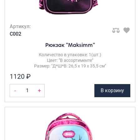
Артикул:
C002
Рюкзак "Maksimm"
Количество в упаковке: 1(шт.)
Цвет: "В ассортименте"
Размер: "Д*Ш*В: 26,5 х 19 х 35,5 см"
1120 ₽
-
+
В корзину