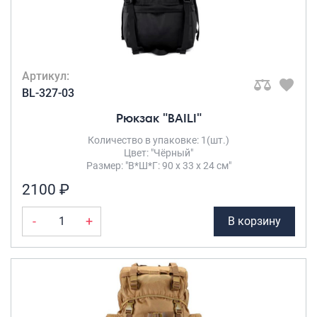
Артикул:
BL-327-03
Рюкзак "BAILI"
Количество в упаковке: 1(шт.)
Цвет: "Чёрный"
Размер: "В*Ш*Г: 90 х 33 х 24 см"
2100 ₽
-
+
В корзину