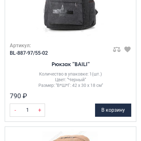
Артикул:
BL-887-97/55-02
Рюкзак "BAILI"
Количество в упаковке: 1(шт.)
Цвет: "Черный"
Размер: "В*Ш*Г: 42 х 30 х 18 см"
790 ₽
-
+
В корзину