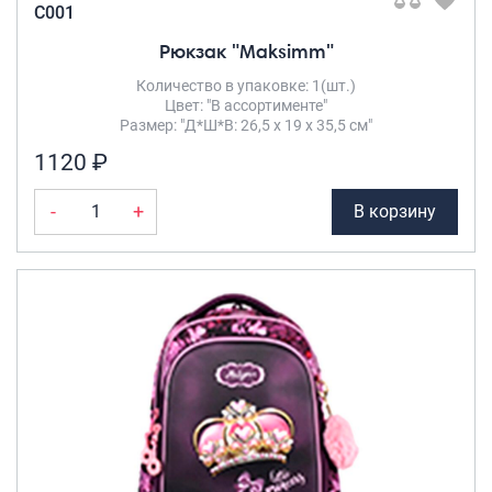
C001
Рюкзак "Maksimm"
Количество в упаковке: 1(шт.)
Цвет: "В ассортименте"
Размер: "Д*Ш*В: 26,5 х 19 х 35,5 см"
1120 ₽
-
+
В корзину