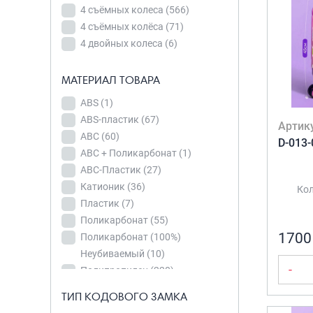
4 съёмных колеса
(566)
АВС
(60)
4 съёмных колёса
(71)
АВС +
4 двойных колеса
(6)
Поликарбонат
(1)
АВС-
МАТЕРИАЛ ТОВАРА
Пластик
(27)
ABS
(1)
Катионик
(36)
ТИП КОДОВОГО
ABS-пластик
(67)
Артик
Пластик
(7)
ЗАМКА
АВС
(60)
D-013-
Поликарбонат
(55)
АВС + Поликарбонат
(1)
Встроенный
Поликарбонат
АВС-Пластик
(27)
замок
(49)
(100%)
Катионик
(36)
Кол
Встроенный
Неубиваемый
(10)
Пластик
(7)
кодовый
Полипропилен
(220)
Поликарбонат
(55)
замок
(639)
1700
Поликарбонат (100%)
Полиэстер
(120)
Встроенный
Неубиваемый
(10)
Полиэстер +
кодовый замок
-
Полипропилен
(220)
Нейлон
(4)
TSA (оригинал)
Полиэстер
(120)
Полиэстер(820)-
(10)
ТИП КОДОВОГО ЗАМКА
УВЕЛИЧЕНИЕ
Полиэстер + Нейлон
(4)
Нейлон
(9)