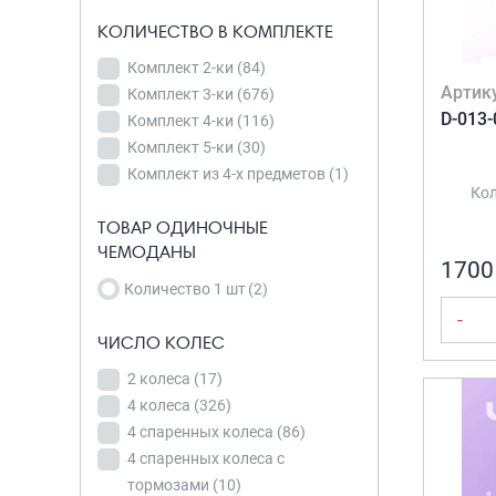
VRN-Joni
(4)
КОЛИЧЕСТВО В КОМПЛЕКТЕ
Wander
(6)
Количество 1 шт
(2)
Комплект 2-ки
(84)
Баолис
(24)
Артик
Комплект 3-ки
(676)
Детские
ЧИСЛО КОЛЕС
D-013-
Комплект 4-ки
(116)
чемоданы
(45)
2 колеса
(17)
Комплект 5-ки
(30)
Комплект из 4-х предметов
(1)
4 колеса
(326)
Кол
4 спаренных
ТОВАР ОДИНОЧНЫЕ
колеса
(86)
ЧЕМОДАНЫ
4 спаренных
1700
Количество 1 шт
(2)
колеса с
-
тормозами
(10)
ЧИСЛО КОЛЕС
4 съёмных
колеса
(566)
2 колеса
(17)
МАТЕРИАЛ ТОВАРА
4 колеса
(326)
4 съёмных
ABS
(1)
4 спаренных колеса
(86)
колёса
(71)
4 спаренных колеса с
ABS-
4 двойных
тормозами
(10)
пластик
(67)
колеса
(6)