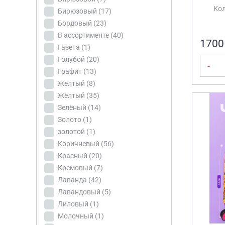
Бордовый
(23)
Кол
Бирюзовый
(17)
В
Бордовый
(23)
ассортименте
(40)
В ассортименте
(40)
1700
Газета
(1)
Газета
(1)
Голубой
(20)
Голубой
(20)
-
Графит
(13)
Графит
(13)
Желтый
(8)
Желтый
(8)
Жёлтый
(35)
Жёлтый
(35)
Зелёный
(14)
Зелёный
(14)
Золото
(1)
золотой
(1)
Золото
(1)
Коричневый
(56)
золотой
(1)
Красный
(20)
Коричневый
(56)
Кремовый
(7)
Красный
(20)
Лаванда
(42)
Кремовый
(7)
Лавандовый
(5)
Лаванда
(42)
Лиловый
(1)
Молочный
(1)
Лавандовый
(5)