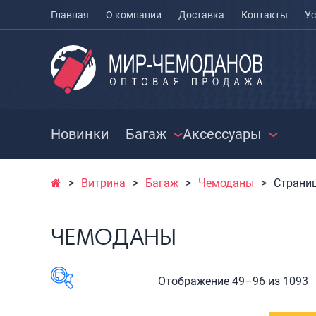
Главная
О компании
Доставка
Контакты
Ус
Новинки
Багаж
Аксессуары
Витрина
Багаж
Чемоданы
Страниц
ЧЕМОДАНЫ
ЧЕХЛЫ ДЛЯ
РАСПРО
ЧЕМОДАНОВ
СУМКИ
Чемоданы на колесах
ЧЕМОДАНЫ
МЕШКИ ДЛЯ ОБУВИ
Чемоданы детские
Сумки к
Чемоданы для
Сумки с
животных
Сумки д
Отображение 49–96 из 1093
Пилоты на колесах
Сумки п
Рюкзаки детские для
Сумки п