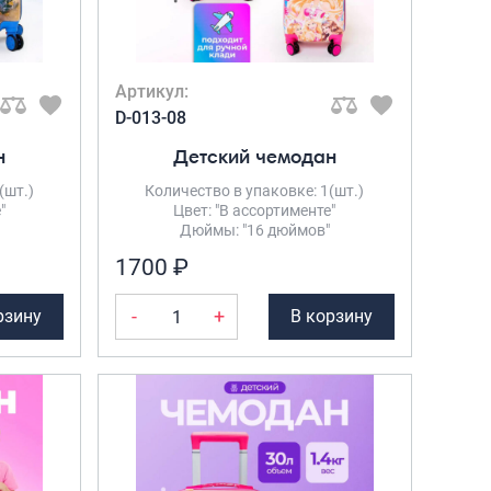
Портпледы
Аксессуары
ЧЕХЛЫ ДЛЯ ЧЕМОДАНОВ
Артикул:
D-013-08
Мешки для обуви
н
Детский чемодан
Пеналы для школы
(шт.)
Количество в упаковке: 1(шт.)
"
Цвет: "В ассортименте"
Дюймы: "16 дюймов"
Новинки
1700 ₽
Багаж
Чемоданы оптом
-
+
рзину
В корзину
Чемоданы на колесах
Чемоданы детские
Пилоты на колесах
Рюкзаки детские для детских
чемоданов
Бьюти-кейсы