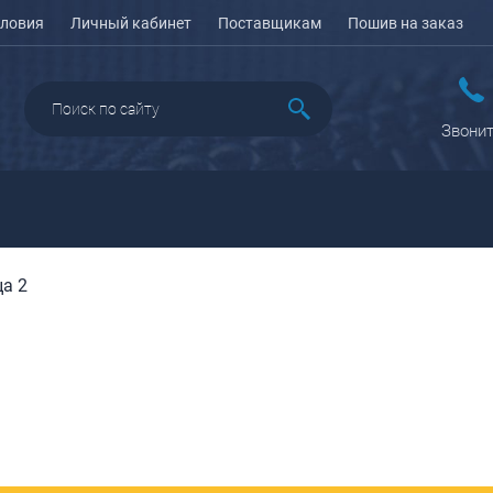
ловия
Личный кабинет
Поставщикам
Пошив на заказ
Звонит
а 2
ДАЖА
ПЕНАЛЫ ДЛЯ ШКОЛЫ
РЮКЗАКИ
КЕЙСЫ И ПЛАНШЕТЫ
Рюкзаки городские
Кейсы
Рюкзаки школьные
Планшеты
олесные
Рюкзаки
портивные
ПОРТПЛЕДЫ
подростковые
еловые
Ранцы школьные
оясные
Рюкзаки детские
ляжные