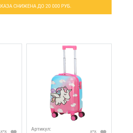
САКВОЯЖИ
КАЗА СНИЖЕНА ДО 20 000 РУБ.
РАСПРОДАЖА
Сумки
Сумки колесные
Сумки спортивные
Сумки деловые
Сумки поясные
Сумки пляжные
Сумки для ноутбуков
Сумки-тележки хозяйственные
Сумки-рюкзаки на колёсах
Сумки детские
Артикул:
Рюкзаки