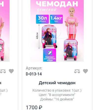
Рюкзаки подростковые
Ранцы школьные
Рюкзаки детские
Рюкзаки туристические
Рюкзаки для охоты-рыбалки
Рюкзаки на колесах
ШОППЕРЫ
Кейсы и планшеты
Кейсы
Планшеты
Артикул:
Аксессуары
D-013-14
Чехлы для чемоданов
н
Детский чемодан
Мешки для обуви
(шт.)
Количество в упаковке: 1(шт.)
Пеналы для школы
"
Цвет: "В ассортименте"
Дюймы: "16 дюймов"
1700 ₽