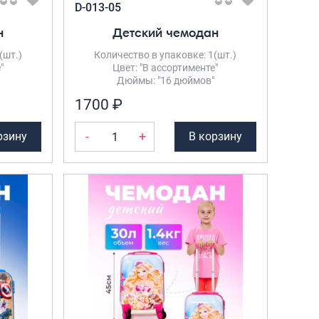
D-013-05
Рюкзаки городские
н
Детский чемодан
Рюкзаки школьные
(шт.)
Количество в упаковке: 1(шт.)
Рюкзаки подростковые
"
Цвет: "В ассортименте"
Дюймы: "16 дюймов"
Ранцы школьные
1700 ₽
Рюкзаки детские
-
+
рзину
В корзину
Рюкзаки туристические
Рюкзаки для охоты-рыбалки
Рюкзаки на колесах
ШОППЕРЫ
Кейсы и планшеты
Кейсы
Планшеты