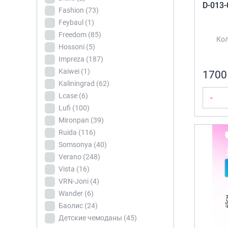
колесах
(3)
Borgo Antico
(9)
D-013-
Fashion
(73)
Dielle
(2)
Feybaul
(1)
Fashion
(73)
Freedom
(85)
Кол
Feybaul
(1)
Hossoni
(5)
Impreza
(187)
Freedom
(85)
КОЛИЧЕСТВО В
Kaiwei
(1)
1700
КОМПЛЕКТЕ
Hossoni
(5)
Kaliningrad
(62)
Impreza
(187)
Комплект 2-
Lcase
(6)
-
Kaiwei
(1)
ки
(84)
Lufi
(100)
Kaliningrad
(62)
Комплект 3-
Mironpan
(39)
ки
(676)
Lcase
(6)
Ruida
(116)
Комплект 4-
Somsonya
(40)
Lufi
(100)
ки
(116)
Verano
(248)
Mironpan
(39)
Vista
(16)
Комплект 5-
Ruida
(116)
VRN-Joni
(4)
ки
(30)
Somsonya
(40)
Wander
(6)
ТОВАР
Комплект из 4-х
Verano
(248)
ОДИНОЧНЫЕ
Баолис
(24)
предметов
(1)
ЧЕМОДАНЫ
Vista
(16)
Детские чемоданы
(45)