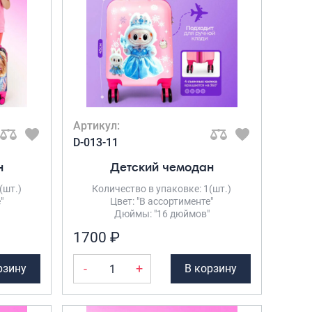
Саквояжи
Распродажа
Сумки
Сумки колесные
Сумки спортивные
Сумки деловые
Артикул:
Сумки поясные
D-013-11
Сумки пляжные
н
Детский чемодан
Сумки для ноутбуков
(шт.)
Количество в упаковке: 1(шт.)
Сумки-тележки хозяйственные
"
Цвет: "В ассортименте"
Сумки-рюкзаки на колёсах
Дюймы: "16 дюймов"
Сумки детские
1700 ₽
Рюкзаки
-
+
рзину
В корзину
Рюкзаки городские
Рюкзаки школьные