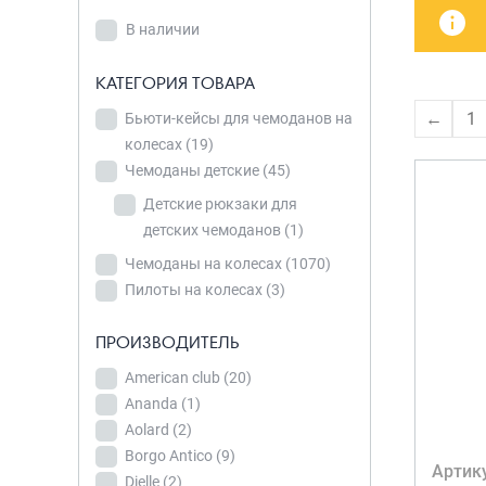
В наличии
детских чемоданов
Сумки дл
В наличии
Бьюти-кейсы
Сумки-т
КАТЕГОРИЯ
хозяйст
САКВОЯЖИ
КАТЕГОРИЯ ТОВАРА
ТОВАРА
Сумки-рю
←
1
Бьюти-кейсы для чемоданов на
Бьюти-кейсы
колёсах
колесах
для чемоданов
(19)
Сумки де
Чемоданы детские
на колесах
(19)
(45)
Детские рюкзаки для
Чемоданы
детских чемоданов
(1)
детские
(45)
Чемоданы на колесах
(1070)
Детские
Пилоты на колесах
(3)
рюкзаки для
детских
ПРОИЗВОДИТЕЛЬ
ПРОИЗВОДИТЕЛЬ
чемоданов
(1)
American
American club
(20)
club
(20)
Ananda
(1)
Чемоданы на
Aolard
(2)
колесах
Ananda
(1)
(1070)
Borgo Antico
(9)
Пилоты на
Aolard
(2)
Артик
Dielle
(2)