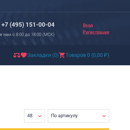
Вход
Регистрация
+7 (495) 151-00-04
Вход
Новинки
Регистрация
е нам с 8:00 до 18:00 (МCK)
Багаж
Чемоданы
Закладки (0)
Товаров 0
(
0,00
₽
)
Чемоданы на колесах
Чемоданы детские
Чемоданы для животных
Пилоты на колесах
Рюкзаки детские для детских
чемоданов
Бьюти-кейсы