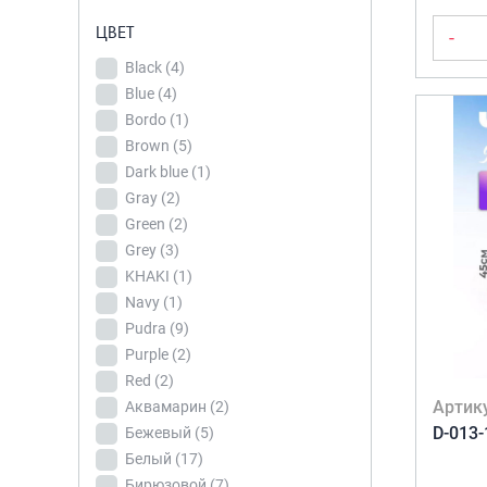
Bordo
(1)
(13)
ЦВЕТ
-
Brown
(5)
Полиэстер(700d)
Black
(4)
с пропиткой
(15)
Dark blue
(1)
Blue
(4)
ПП-Н-
Gray
(2)
Bordo
(1)
полипропилен(неубиваемый)
Green
(2)
Brown
(5)
(36)
Grey
(3)
Dark blue
(1)
Gray
(2)
KHAKI
(1)
ЦЕНА ТОВАРА
Green
(2)
Navy
(1)
450 ₽
18 100 ₽
Grey
(3)
Pudra
(9)
KHAKI
(1)
450
4 863
Purple
9 275
(2)
18 100
Navy
(1)
Red
(2)
Pudra
(9)
Аквамарин
(2)
Purple
(2)
Red
(2)
Бежевый
(5)
Артик
Аквамарин
(2)
Белый
(17)
D-013-
Бежевый
(5)
Бирюзовой
(7)
Белый
(17)
Бирюзовый
(17)
Бирюзовой
(7)