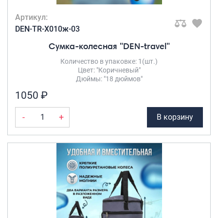
Рюкзаки подростковые
Ранцы школьные
Артикул:
Рюкзаки детские
DEN-TR-X010ж-03
Рюкзаки туристические
Сумка-колесная "DEN-travel"
Рюкзаки для охоты-рыбалки
Количество в упаковке: 1(шт.)
Рюкзаки на колесах
Цвет: "Коричневый"
Дюймы: "18 дюймов"
ШОППЕРЫ
1050 ₽
Кейсы и планшеты
Кейсы
-
+
В корзину
Планшеты
Аксессуары
Чехлы для чемоданов
Мешки для обуви
Пеналы для школы