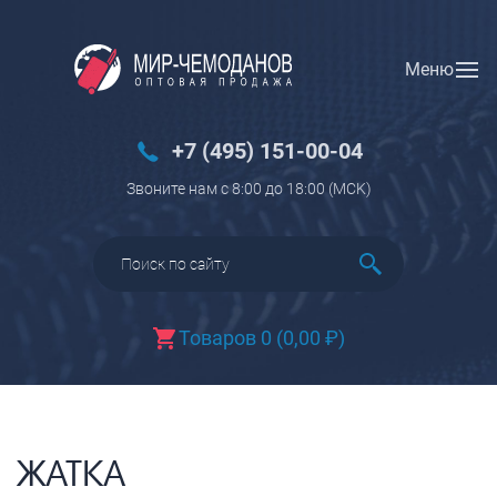
Меню
Вход
Регистрация
Новинки
+7 (495) 151-00-04
Багаж
Звоните нам с 8:00 до 18:00 (МCK)
Чемоданы
Чемоданы на колесах
Чемоданы детские
Чемоданы для животных
Товаров 0
(
0,00
₽
)
Пилоты на колесах
Рюкзаки детские для детских
чемоданов
Бьюти-кейсы
ЖАТКА