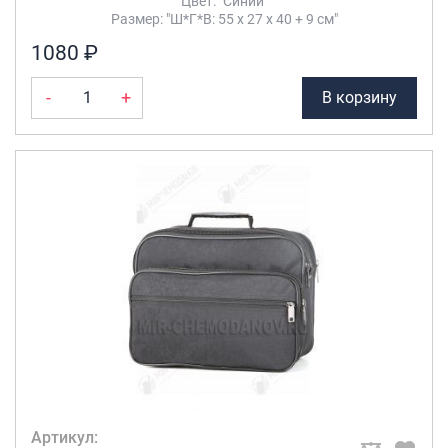
Цвет: "Синий"
Размер: "Ш*Г*В: 55 х 27 х 40 + 9 см"
1080 ₽
-
+
В корзину
Артикул: