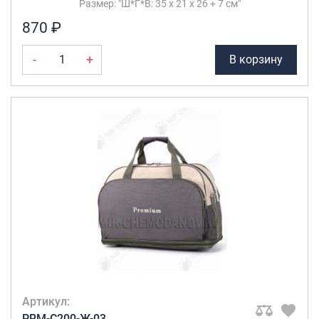
Размер: "Ш*Г*В: 35 х 21 х 26 + 7 см"
870 ₽
-
+
В корзину
Артикул:
PRM-C200-Ж-03