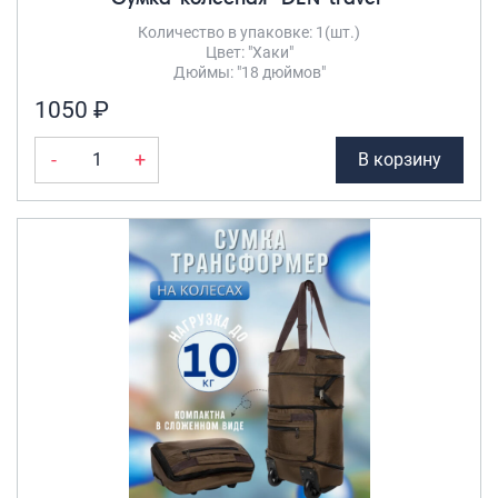
Количество в упаковке: 1(шт.)
Саквояжи
Цвет: "Хаки"
Распродажа
Дюймы: "18 дюймов"
Сумки
1050 ₽
Сумки колесные
-
+
В корзину
Сумки спортивные
Сумки деловые
Сумки поясные
Сумки пляжные
Сумки для ноутбуков
Сумки-тележки хозяйственные
Сумки-рюкзаки на колёсах
Сумки детские
Рюкзаки
Рюкзаки городские
Рюкзаки школьные