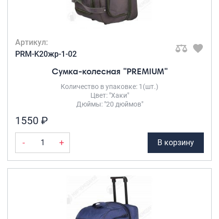
Артикул:
PRM-K20жр-1-02
Сумка-колесная "PREMIUM"
Количество в упаковке: 1(шт.)
Цвет: "Хаки"
Дюймы: "20 дюймов"
1550 ₽
-
+
В корзину