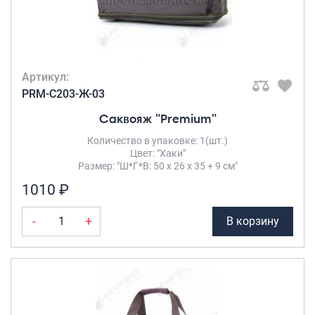
Артикул:
PRM-C203-Ж-03
Саквояж "Premium"
Количество в упаковке: 1(шт.)
Цвет: "Хаки"
Размер: "Ш*Г*В: 50 х 26 х 35 + 9 см"
1010 ₽
-
+
В корзину