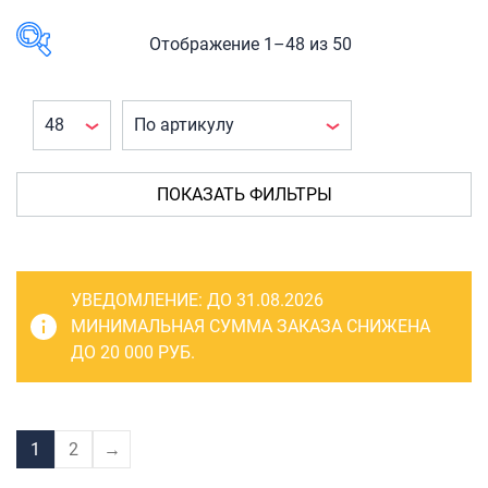
САКВОЯЖИ
РАСПРОДАЖА
Отображение 1–48 из 50
Сумки
В наличии
Сумки колесные
Сумки спортивные
КАТЕГОРИЯ
ТОВАРА
Сумки деловые
ПОКАЗАТЬ ФИЛЬТРЫ
Багаж
(50)
Сумки поясные
Сумки
(34)
Сумки пляжные
Сумки-
УВЕДОМЛЕНИЕ:
ДО 31.08.2026
тележки на
Сумки для ноутбуков
МИНИМАЛЬНАЯ СУММА ЗАКАЗА СНИЖЕНА
колесах
(31)
ДО 20 000 РУБ.
Сумки-тележки хозяйственные
Дорожные и
спортивные
Сумки-рюкзаки на колёсах
сумки
(2)
Сумки детские
ПРОИЗВОДИТЕЛЬ
1
2
→
Деловые
Рюкзаки
DEN-travel
(4)
сумки
(1)