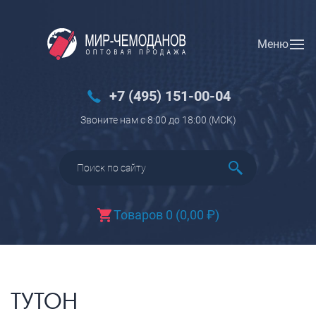
Меню
Вход
Регистрация
Новинки
+7 (495) 151-00-04
Багаж
Звоните нам с 8:00 до 18:00 (МCK)
Чемоданы
Чемоданы на колесах
Чемоданы детские
Чемоданы для животных
Товаров 0
(
0,00
₽
)
Пилоты на колесах
Рюкзаки детские для детских
чемоданов
Бьюти-кейсы
ТУТОН