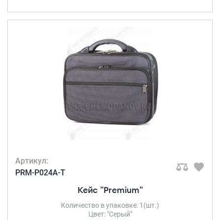
Портпледы
Аксессуары
ЧЕХЛЫ ДЛЯ ЧЕМОДАНОВ
Мешки для обуви
Пеналы для школы
Новинки
Багаж
Чемоданы оптом
Чемоданы на колесах
Артикул:
Чемоданы детские
PRM-P024A-T
Пилоты на колесах
Кейс "Premium"
Рюкзаки детские для детских
Количество в упаковке: 1(шт.)
чемоданов
Цвет: "Серый"
Бьюти-кейсы