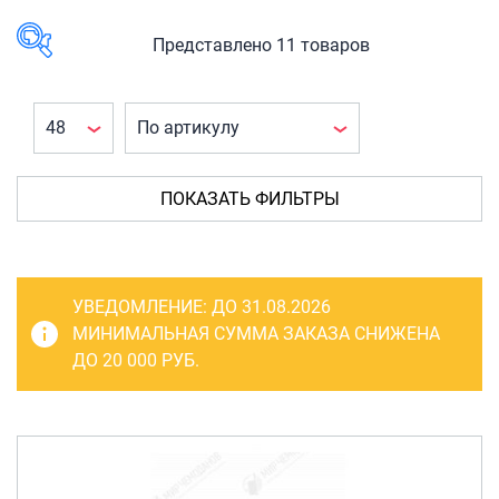
САКВОЯЖИ
РАСПРОДАЖА
Представлено 11 товаров
Сумки
В наличии
Сумки колесные
Сумки спортивные
КАТЕГОРИЯ
ТОВАРА
Сумки деловые
ПОКАЗАТЬ ФИЛЬТРЫ
Багаж
(11)
Сумки поясные
Сумки
(1)
Сумки пляжные
Деловые
УВЕДОМЛЕНИЕ:
ДО 31.08.2026
сумки
(1)
Сумки для ноутбуков
МИНИМАЛЬНАЯ СУММА ЗАКАЗА СНИЖЕНА
ДО 20 000 РУБ.
Сумки-тележки хозяйственные
Кейсы и
Сумки-рюкзаки на колёсах
планшеты
(10)
Сумки детские
ПРОИЗВОДИТЕЛЬ
Кейсы
(10)
Рюкзаки
KVV
(1)