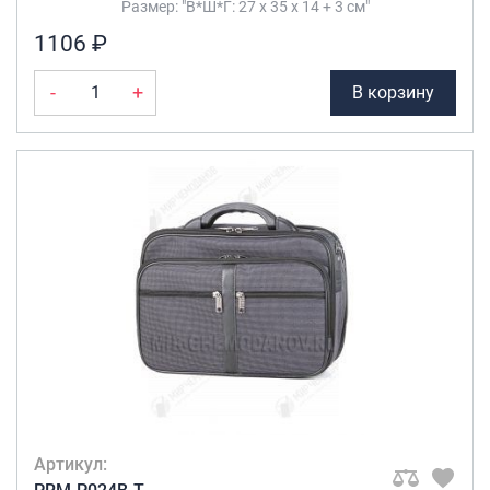
Размер: "В*Ш*Г: 27 х 35 х 14 + 3 см"
Саквояжи
1106 ₽
Распродажа
-
+
В корзину
Сумки
Сумки колесные
Сумки спортивные
Сумки деловые
Сумки поясные
Сумки пляжные
Сумки для ноутбуков
Сумки-тележки хозяйственные
Сумки-рюкзаки на колёсах
Сумки детские
Рюкзаки
Рюкзаки городские
Артикул:
Рюкзаки школьные