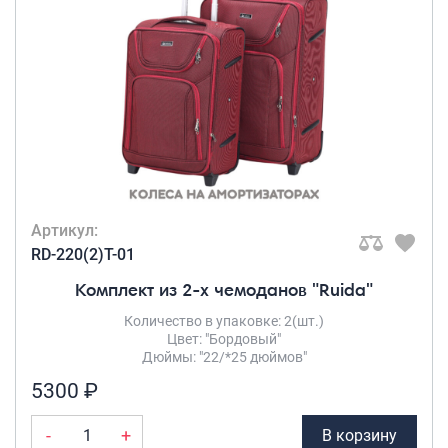
КОЛИЧЕСТВО В
Рюкзаки городские
КОМПЛЕКТЕ
Рюкзаки школьные
Комплект 2-
Рюкзаки подростковые
ки
(13)
Ранцы школьные
ЧИСЛО КОЛЕС
Рюкзаки детские
2 колеса
(6)
Рюкзаки туристические
4 съёмных
Артикул:
Рюкзаки для охоты-рыбалки
колеса
(7)
RD-220(2)T-01
Рюкзаки на колесах
Комплект из 2-х чемоданов "Ruida"
ТИП КОДОВОГО
ШОППЕРЫ
Количество в упаковке: 2(шт.)
ЗАМКА
Цвет: "Бордовый"
Кейсы и планшеты
Дюймы: "22/*25 дюймов"
Встроенный
Кейсы
кодовый
5300 ₽
замок
(13)
Планшеты
-
+
В корзину