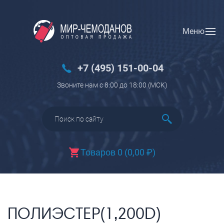
Меню
Вход
Регистрация
Новинки
+7 (495) 151-00-04
Багаж
Звоните нам с 8:00 до 18:00 (МCK)
Чемоданы
Чемоданы на колесах
Чемоданы детские
Чемоданы для животных
Товаров 0
(
0,00
₽
)
Пилоты на колесах
Рюкзаки детские для детских
чемоданов
Бьюти-кейсы
ПОЛИЭСТЕР(1,200D)