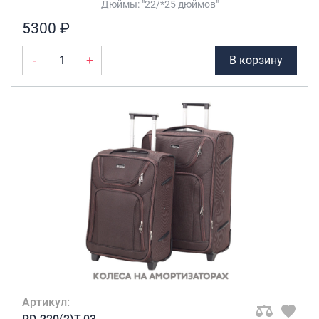
Дюймы: "22/*25 дюймов"
Темно-
коричневый
(1)
Саквояжи
5300 ₽
Распродажа
Темно-синий
(3)
-
+
В корзину
Сумки
Фиолетовый
(2)
Черный
(2)
Сумки колесные
Сумки спортивные
Сумки деловые
Сумки поясные
Сумки пляжные
Сумки для ноутбуков
Сумки-тележки хозяйственные
Сумки-рюкзаки на колёсах
Сумки детские
Рюкзаки
Рюкзаки городские
Артикул:
Рюкзаки школьные