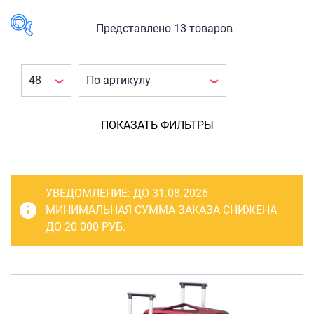
САКВОЯЖИ
РАСПРОДАЖА
Представлено 13 товаров
Сумки
В наличии
Сумки колесные
Сумки спортивные
КАТЕГОРИЯ
ТОВАРА
Сумки деловые
ПОКАЗАТЬ ФИЛЬТРЫ
Багаж
(13)
Сумки поясные
Чемоданы
(13)
Сумки пляжные
Чемоданы на
УВЕДОМЛЕНИЕ:
ДО 31.08.2026
колесах
(13)
Сумки для ноутбуков
МИНИМАЛЬНАЯ СУММА ЗАКАЗА СНИЖЕНА
ДО 20 000 РУБ.
Сумки-тележки хозяйственные
Сумки-рюкзаки на колёсах
ПРОИЗВОДИТЕЛЬ
Сумки детские
Ruida
(13)
Рюкзаки