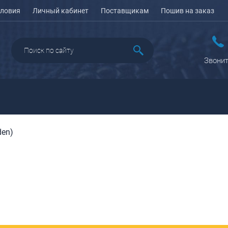
ловия
Личный кабинет
Поставщикам
Пошив на заказ
Звонит
den)
ДАЖА
ПЕНАЛЫ ДЛЯ ШКОЛЫ
РЮКЗАКИ
КЕЙСЫ И ПЛАНШЕТЫ
Рюкзаки городские
Кейсы
Рюкзаки школьные
Планшеты
олесные
Рюкзаки
портивные
ПОРТПЛЕДЫ
подростковые
еловые
Ранцы школьные
оясные
Рюкзаки детские
ляжные