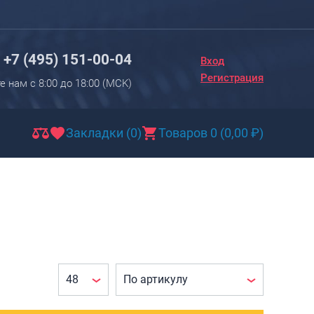
Вход
Регистрация
+7 (495) 151-00-04
Вход
Новинки
Регистрация
е нам с 8:00 до 18:00 (МCK)
Багаж
Чемоданы
Закладки (0)
Товаров 0
(
0,00
₽
)
Чемоданы на колесах
Чемоданы детские
Чемоданы для животных
Пилоты на колесах
Рюкзаки детские для детских
чемоданов
Бьюти-кейсы