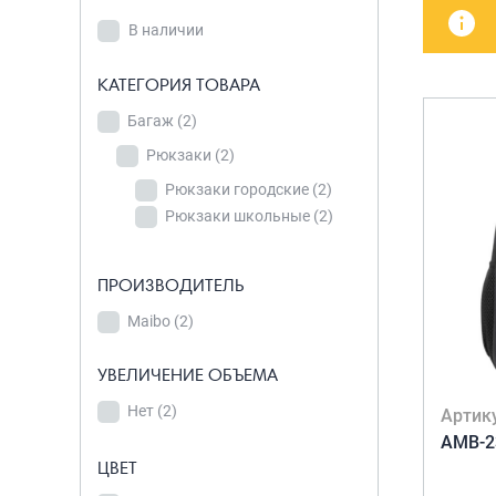
В наличии
детских чемоданов
Сумки дл
В наличии
Бьюти-кейсы
Сумки-т
КАТЕГОРИЯ
хозяйст
САКВОЯЖИ
КАТЕГОРИЯ ТОВАРА
ТОВАРА
Сумки-рю
Багаж
Багаж
(2)
(2)
колёсах
Рюкзаки
Рюкзаки
(2)
(2)
Сумки де
Рюкзаки городские
Рюкзаки
(2)
Рюкзаки школьные
городские
(2)
(2)
Рюкзаки
школьные
(2)
ПРОИЗВОДИТЕЛЬ
Maibo
(2)
ПРОИЗВОДИТЕЛЬ
УВЕЛИЧЕНИЕ ОБЪЕМА
Maibo
(2)
Нет
(2)
Артик
AMB-2
УВЕЛИЧЕНИЕ
ЦВЕТ
ОБЪЕМА