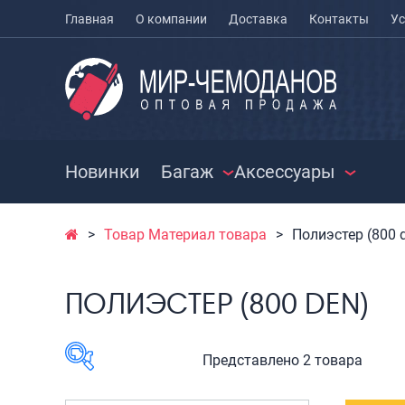
Главная
О компании
Доставка
Контакты
Ус
Новинки
Багаж
Аксессуары
Товар Материал товара
Полиэстер (800 
ЧЕМОДАНЫ
ЧЕХЛЫ ДЛЯ
РАСПРО
ЧЕМОДАНОВ
СУМКИ
Чемоданы на колесах
ПОЛИЭСТЕР (800 DEN)
МЕШКИ ДЛЯ ОБУВИ
Чемоданы детские
Сумки к
Чемоданы для
Сумки с
животных
Сумки д
Представлено 2 товара
Пилоты на колесах
Сумки п
Рюкзаки детские для
Сумки п