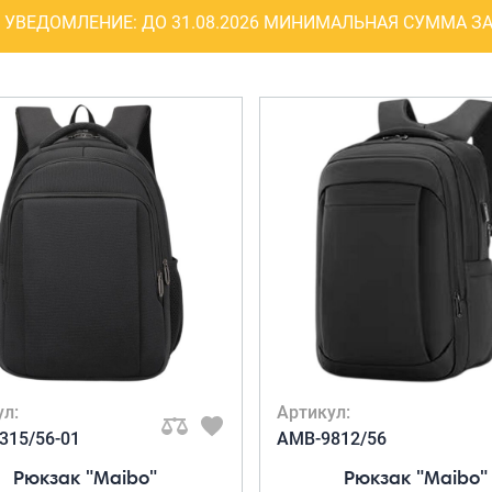
Рюкзаки
УВЕДОМЛЕНИЕ:
ДО 31.08.2026 МИНИМАЛЬНАЯ СУММА ЗА
я ноутбуков
туристические
ележки
Рюкзаки для охоты-
венные
рыбалки
кзаки на
Рюкзаки на колесах
тские
ШОППЕРЫ
ул:
Артикул:
315/56-01
AMB-9812/56
Рюкзак "Maibo"
Рюкзак "Maibo"