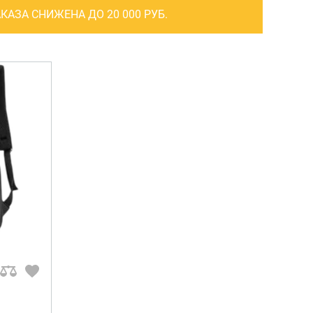
САКВОЯЖИ
КАЗА СНИЖЕНА ДО 20 000 РУБ.
РАСПРОДАЖА
Сумки
Сумки колесные
Сумки спортивные
Сумки деловые
Сумки поясные
Сумки пляжные
Сумки для ноутбуков
Сумки-тележки хозяйственные
Сумки-рюкзаки на колёсах
Сумки детские
Рюкзаки