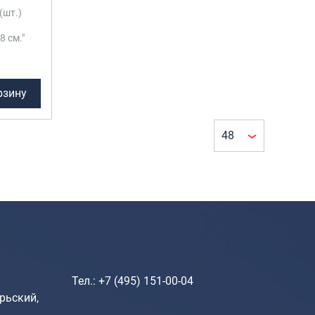
Рюкзаки городские
(шт.)
Рюкзаки школьные
8 см."
Рюкзаки подростковые
Ранцы школьные
рзину
Рюкзаки детские
Рюкзаки туристические
Рюкзаки для охоты-рыбалки
Рюкзаки на колесах
ШОППЕРЫ
Кейсы и планшеты
Кейсы
Тел.: +7 (495) 151-00-04
Планшеты
рьский,