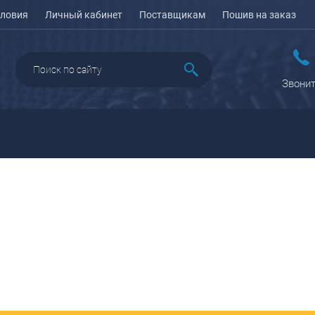
ловия
Личный кабинет
Поставщикам
Пошив на заказ
Звонит
ДАЖА
ПЕНАЛЫ ДЛЯ ШКОЛЫ
РЮКЗАКИ
КЕЙСЫ И ПЛАНШЕТЫ
Рюкзаки городские
Кейсы
Рюкзаки школьные
Планшеты
олесные
Рюкзаки
портивные
ПОРТПЛЕДЫ
подростковые
еловые
Ранцы школьные
оясные
Рюкзаки детские
ляжные