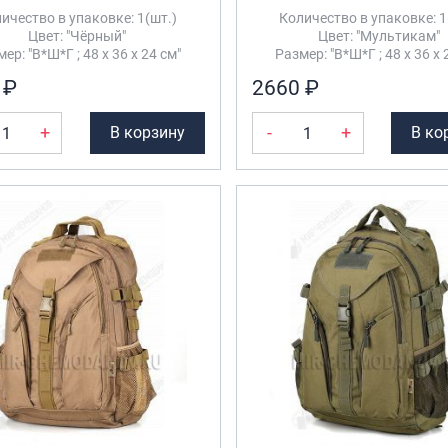
ичество в упаковке: 1(шт.)
Количество в упаковке: 1
Цвет: "Чёрный"
Цвет: "Мультикам"
ер: "В*Ш*Г ; 48 х 36 х 24 см"
Размер: "В*Ш*Г ; 48 х 36 х 
 ₽
2660 ₽
+
-
+
В корзину
В ко