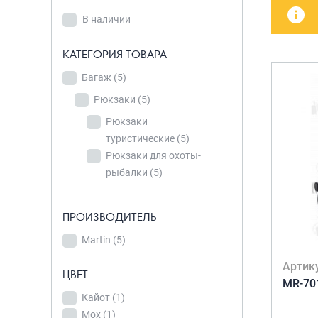
В наличии
детских чемоданов
Сумки дл
В наличии
Бьюти-кейсы
Сумки-т
КАТЕГОРИЯ
хозяйст
САКВОЯЖИ
КАТЕГОРИЯ ТОВАРА
ТОВАРА
Сумки-рю
Багаж
Багаж
(5)
(5)
колёсах
Рюкзаки
Рюкзаки
(5)
(5)
Сумки де
Рюкзаки
Рюкзаки
туристические
туристические
(5)
(5)
Рюкзаки для охоты-
Рюкзаки для
рыбалки
(5)
охоты-рыбалки
(5)
ПРОИЗВОДИТЕЛЬ
ПРОИЗВОДИТЕЛЬ
Martin
(5)
Martin
(5)
Артик
ЦВЕТ
MR-70
ЦВЕТ
Кайот
(1)
Кайот
(1)
Мох
(1)