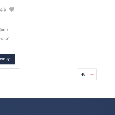
Портпледы
Аксессуары
ЧЕХЛЫ ДЛЯ ЧЕМОДАНОВ
Мешки для обуви
(шт.)
Пеналы для школы
24 см"
Новинки
рзину
Багаж
Чемоданы оптом
Чемоданы на колесах
Чемоданы детские
Пилоты на колесах
Рюкзаки детские для детских
чемоданов
Бьюти-кейсы