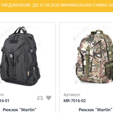
Рюкзаки
УВЕДОМЛЕНИЕ:
ДО 31.08.2026 МИНИМАЛЬНАЯ СУММА ЗА
я ноутбуков
туристические
ележки
Рюкзаки для охоты-
венные
рыбалки
кзаки на
Рюкзаки на колесах
тские
ШОППЕРЫ
ул:
Артикул:
16-01
MR-7016-02
Рюкзак "Martin"
Рюкзак "Martin"