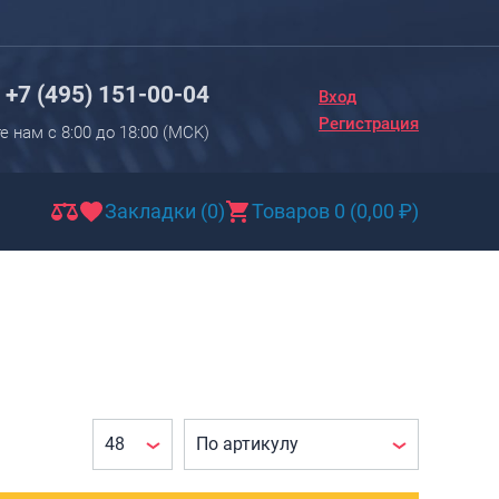
Вход
Регистрация
+7 (495) 151-00-04
Вход
Новинки
Регистрация
е нам с 8:00 до 18:00 (МCK)
Багаж
Чемоданы
Закладки (0)
Товаров 0
(
0,00
₽
)
Чемоданы на колесах
Чемоданы детские
Чемоданы для животных
Пилоты на колесах
Рюкзаки детские для детских
чемоданов
Бьюти-кейсы