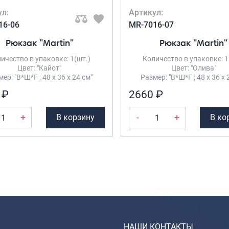
ул:
Артикул:
16-06
MR-7016-07
Рюкзак "Martin"
Рюкзак "Martin"
ичество в упаковке: 1(шт.)
Количество в упаковке: 1
Цвет: "Кайот"
Цвет: "Олива"
ер: "В*Ш*Г ; 48 х 36 х 24 см"
Размер: "В*Ш*Г ; 48 х 36 х 
 ₽
2660 ₽
+
-
+
В корзину
В ко
НАШИ КОНТАКТЫ