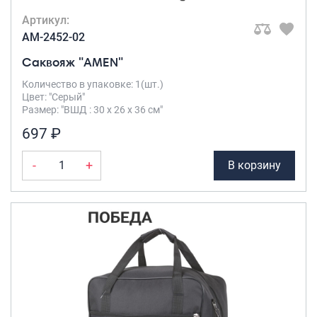
Артикул:
AM-2452-02
Саквояж "AMEN"
Количество в упаковке: 1(шт.)
Цвет: "Серый"
Размер: "ВШД : 30 х 26 х 36 см"
697 ₽
-
+
В корзину