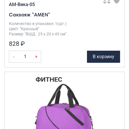
AM-Вика-05
Саквояж "AMEN"
Количество в упаковке: 1(шт.)
Цвет: "Красный"
Размер: "ВШД : 25 х 20 х 45 см"
828 ₽
-
+
В корзину