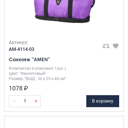
Артикул:
AM-4114-03
Саквояж "AMEN"
Количество в упаковке: 1(шт.)
Цвет: "Фиолетовый"
Размер: "ВШД : 36 х 25 х 46 см"
1078 ₽
-
+
В корзину