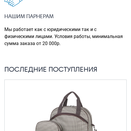
Портпледы
Аксессуары
НАШИМ ПАРНЕРАМ
ЧЕХЛЫ ДЛЯ ЧЕМОДАНОВ
Мы работает как с юридическими так и с
Мешки для обуви
физическими лицами. Условия работы, минимальная
сумма заказа от 20 000р.
Пеналы для школы
Новинки
ПОСЛЕДНИЕ ПОСТУПЛЕНИЯ
Багаж
Чемоданы оптом
Чемоданы на колесах
Чемоданы детские
Пилоты на колесах
Рюкзаки детские для детских
чемоданов
Бьюти-кейсы