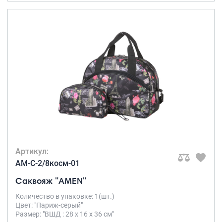
Артикул:
AM-C-2/8косм-01
Саквояж "AMEN"
Количество в упаковке: 1(шт.)
Цвет: "Париж-серый"
Размер: "ВШД : 28 х 16 х 36 см"