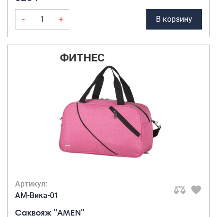
-
+
В корзину
Артикул:
AM-Вика-01
Саквояж "AMEN"