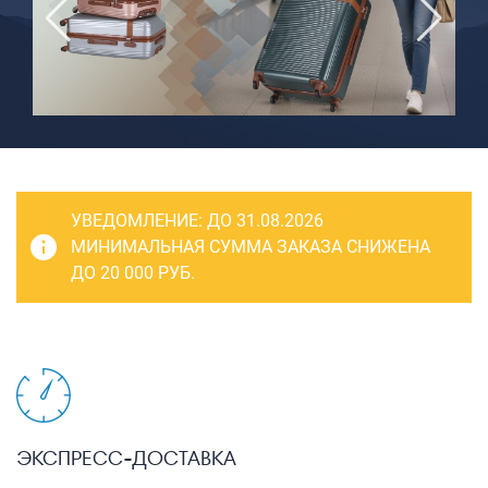
САКВОЯЖИ
РАСПРОДАЖА
Сумки
Сумки колесные
Сумки спортивные
Сумки деловые
УВЕДОМЛЕНИЕ:
ДО 31.08.2026
Сумки поясные
МИНИМАЛЬНАЯ СУММА ЗАКАЗА СНИЖЕНА
ДО 20 000 РУБ.
Сумки пляжные
Сумки для ноутбуков
Сумки-тележки хозяйственные
Сумки-рюкзаки на колёсах
Сумки детские
ЭКСПРЕСС-ДОСТАВКА
Рюкзаки