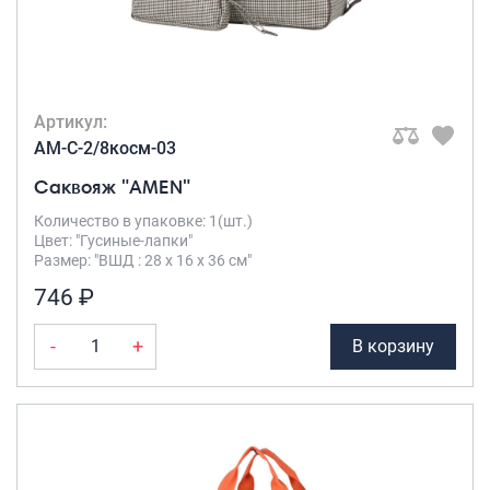
Саквояжи
Распродажа
Сумки
Артикул:
Сумки колесные
AM-C-2/8косм-03
Сумки спортивные
Саквояж "AMEN"
Сумки деловые
Сумки поясные
Количество в упаковке: 1(шт.)
Цвет: "Гусиные-лапки"
Сумки пляжные
Размер: "ВШД : 28 х 16 х 36 см"
Сумки для ноутбуков
746 ₽
Сумки-тележки хозяйственные
Сумки-рюкзаки на колёсах
-
+
В корзину
Сумки детские
Рюкзаки
Рюкзаки городские
Рюкзаки школьные