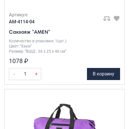
Артикул:
AM-4114-04
Саквояж "AMEN"
Количество в упаковке: 1(шт.)
Цвет: "Хаки"
Размер: "ВШД : 36 х 25 х 46 см"
1078 ₽
-
+
В корзину