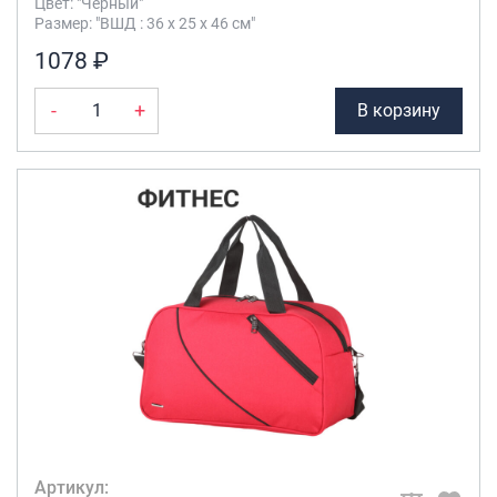
Цвет: "Чёрный"
Размер: "ВШД : 36 х 25 х 46 см"
1078 ₽
-
+
В корзину
Артикул: