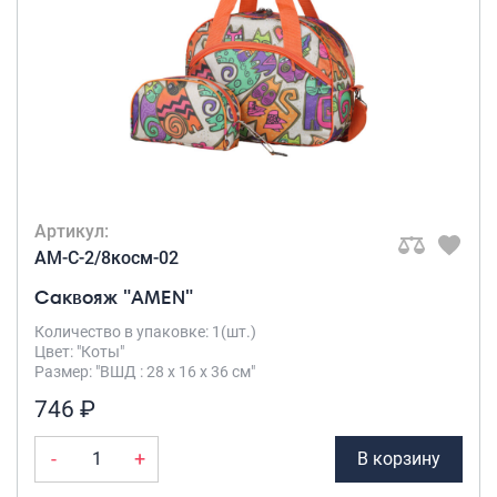
Рюкзаки подростковые
Ранцы школьные
Рюкзаки детские
Рюкзаки туристические
Рюкзаки для охоты-рыбалки
Рюкзаки на колесах
ШОППЕРЫ
Кейсы и планшеты
Артикул:
Кейсы
AM-C-2/8косм-02
Планшеты
Саквояж "AMEN"
Аксессуары
Количество в упаковке: 1(шт.)
Цвет: "Коты"
Чехлы для чемоданов
Размер: "ВШД : 28 х 16 х 36 см"
Мешки для обуви
746 ₽
Пеналы для школы
-
+
В корзину