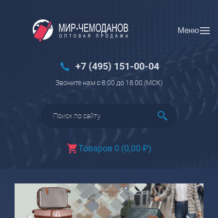
Меню
Вход
Регистрация
Новинки
+7 (495) 151-00-04
Багаж
Звоните нам с 8:00 до 18:00 (МCK)
Чемоданы
Чемоданы на колесах
Чемоданы детские
Чемоданы для животных
Товаров 0
(
0,00
₽
)
Пилоты на колесах
Рюкзаки детские для детских
чемоданов
Бьюти-кейсы