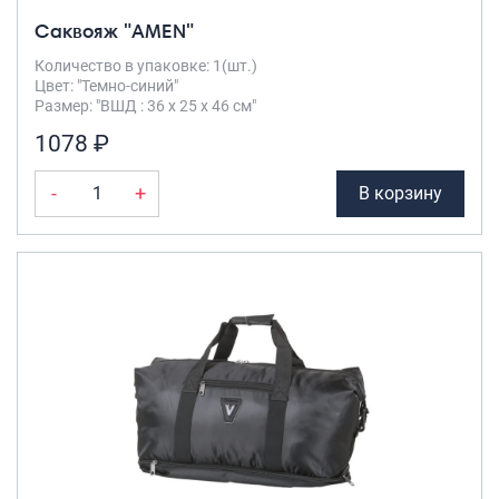
Саквояж "AMEN"
Количество в упаковке: 1(шт.)
Цвет: "Темно-синий"
Размер: "ВШД : 36 х 25 х 46 см"
1078 ₽
-
+
В корзину