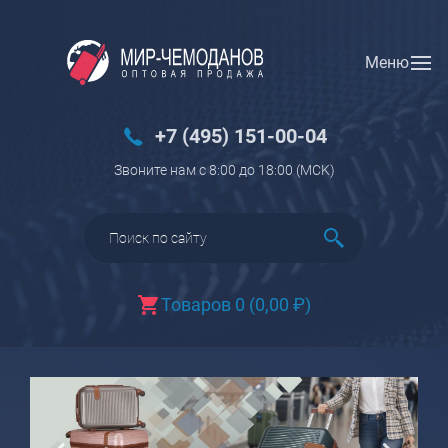
Меню
Вход
Регистрация
Новинки
+7 (495) 151-00-04
Багаж
Звоните нам с 8:00 до 18:00 (МCK)
Чемоданы
Чемоданы на колесах
Чемоданы детские
Чемоданы для животных
Товаров 0
(
0,00
₽
)
Пилоты на колесах
Рюкзаки детские для детских
чемоданов
Бьюти-кейсы