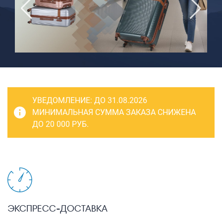
САКВОЯЖИ
РАСПРОДАЖА
Сумки
Сумки колесные
Сумки спортивные
Сумки деловые
УВЕДОМЛЕНИЕ:
ДО 31.08.2026
Сумки поясные
МИНИМАЛЬНАЯ СУММА ЗАКАЗА СНИЖЕНА
ДО 20 000 РУБ.
Сумки пляжные
Сумки для ноутбуков
Сумки-тележки хозяйственные
Сумки-рюкзаки на колёсах
Сумки детские
ЭКСПРЕСС-ДОСТАВКА
Рюкзаки