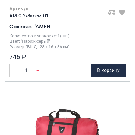
Артикул:
AM-C-2/8косм-01
Саквояж "AMEN"
Количество в упаковке: 1(шт.)
Цвет: "Париж-серый"
Размер: "ВШД : 28 х 16 х 36 см"
746 ₽
-
+
В корзину