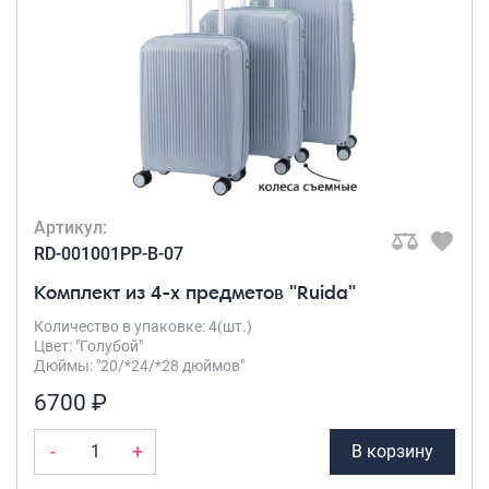
Рюкзаки подростковые
Ранцы школьные
Рюкзаки детские
Рюкзаки туристические
Рюкзаки для охоты-рыбалки
Рюкзаки на колесах
ШОППЕРЫ
Кейсы и планшеты
Артикул:
Кейсы
RD-001001PP-B-07
Планшеты
Комплект из 4-х предметов "Ruida"
Аксессуары
Количество в упаковке: 4(шт.)
Цвет: "Голубой"
Чехлы для чемоданов
Дюймы: "20/*24/*28 дюймов"
Мешки для обуви
6700 ₽
Пеналы для школы
-
+
В корзину