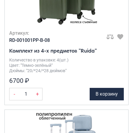
Саквояжи
Распродажа
Сумки
Артикул:
Сумки колесные
RD-001001PP-B-08
Сумки спортивные
Комплект из 4-х предметов "Ruida"
Сумки деловые
Сумки поясные
Количество в упаковке: 4(шт.)
Цвет: "Темно-зелёный"
Сумки пляжные
Дюймы: "20/*24/*28 дюймов"
Сумки для ноутбуков
6700 ₽
Сумки-тележки хозяйственные
Сумки-рюкзаки на колёсах
-
+
В корзину
Сумки детские
Рюкзаки
Рюкзаки городские
Рюкзаки школьные