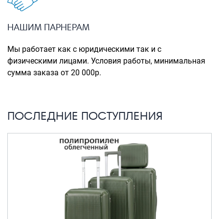
Портпледы
Аксессуары
НАШИМ ПАРНЕРАМ
ЧЕХЛЫ ДЛЯ ЧЕМОДАНОВ
Мы работает как с юридическими так и с
Мешки для обуви
физическими лицами. Условия работы, минимальная
сумма заказа от 20 000р.
Пеналы для школы
Новинки
ПОСЛЕДНИЕ ПОСТУПЛЕНИЯ
Багаж
Чемоданы оптом
Чемоданы на колесах
Чемоданы детские
Пилоты на колесах
Рюкзаки детские для детских
чемоданов
Бьюти-кейсы