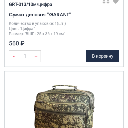
GRT-013/10м/цифра
Сумка деловая "GARANT"
Количество в упаковке: 1(шт.)
Цвет: "Цифра"
Размер: "ВШГ : 25 х 36 х 19 см"
560 ₽
-
+
В корзину