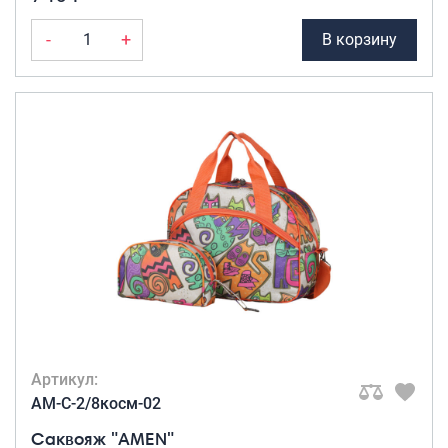
-
+
В корзину
Артикул:
AM-C-2/8косм-02
Саквояж "AMEN"