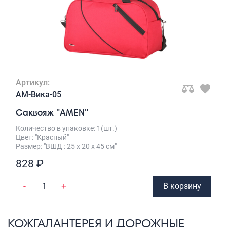
Артикул:
AM-Вика-05
Саквояж "AMEN"
Количество в упаковке: 1(шт.)
Цвет: "Красный"
Размер: "ВШД : 25 х 20 х 45 см"
828 ₽
-
+
В корзину
КОЖГАЛАНТЕРЕЯ И ДОРОЖНЫЕ