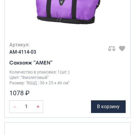
Артикул:
AM-4114-03
Саквояж "AMEN"
Количество в упаковке: 1(шт.)
Цвет: "Фиолетовый"
Размер: "ВШД : 36 х 25 х 46 см"
1078 ₽
-
+
В корзину