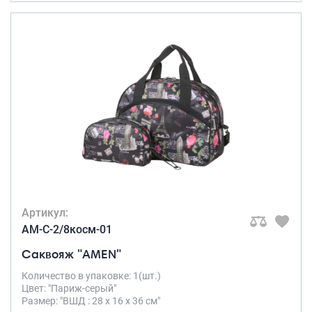
Артикул:
AM-C-2/8косм-01
Саквояж "AMEN"
Количество в упаковке: 1(шт.)
Цвет: "Париж-серый"
Размер: "ВШД : 28 х 16 х 36 см"