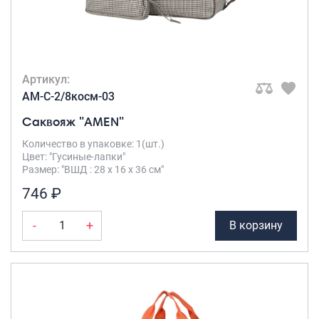
Саквояжи
Распродажа
Сумки
Артикул:
Сумки колесные
AM-C-2/8косм-03
Сумки спортивные
Саквояж "AMEN"
Сумки деловые
Сумки поясные
Количество в упаковке: 1(шт.)
Цвет: "Гусиные-лапки"
Сумки пляжные
Размер: "ВШД : 28 х 16 х 36 см"
Сумки для ноутбуков
746 ₽
Сумки-тележки хозяйственные
Сумки-рюкзаки на колёсах
-
+
В корзину
Сумки детские
Рюкзаки
Рюкзаки городские
Рюкзаки школьные