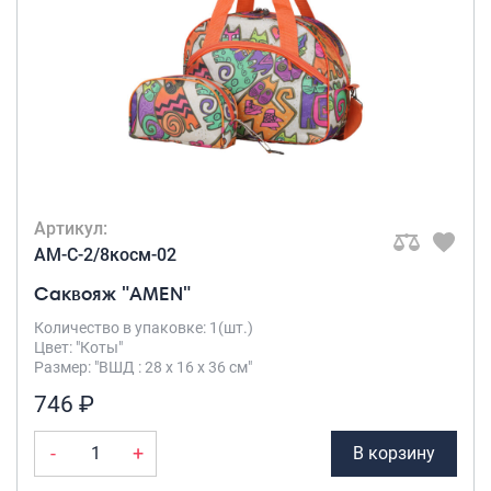
Рюкзаки подростковые
Ранцы школьные
Рюкзаки детские
Рюкзаки туристические
Рюкзаки для охоты-рыбалки
Рюкзаки на колесах
ШОППЕРЫ
Кейсы и планшеты
Артикул:
Кейсы
AM-C-2/8косм-02
Планшеты
Саквояж "AMEN"
Аксессуары
Количество в упаковке: 1(шт.)
Цвет: "Коты"
Чехлы для чемоданов
Размер: "ВШД : 28 х 16 х 36 см"
Мешки для обуви
746 ₽
Пеналы для школы
-
+
В корзину