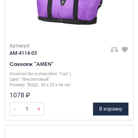
Артикул:
AM-4114-03
Саквояж "AMEN"
Количество в упаковке: 1(шт.)
Цвет: "Фиолетовый"
Размер: "ВШД : 36 х 25 х 46 см"
1078 ₽
-
+
В корзину