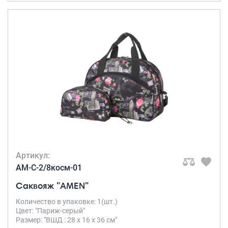
Артикул:
AM-C-2/8косм-01
Саквояж "AMEN"
Количество в упаковке: 1(шт.)
Цвет: "Париж-серый"
Размер: "ВШД : 28 х 16 х 36 см"