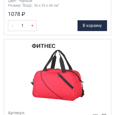
Цвет: "Чёрный"
Размер: "ВШД : 36 х 25 х 46 см"
1078 ₽
-
+
В корзину
Артикул: