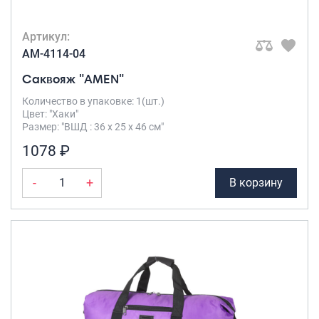
Артикул:
AM-4114-04
Саквояж "AMEN"
Количество в упаковке: 1(шт.)
Цвет: "Хаки"
Размер: "ВШД : 36 х 25 х 46 см"
1078 ₽
-
+
В корзину