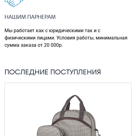
Портпледы
Аксессуары
НАШИМ ПАРНЕРАМ
ЧЕХЛЫ ДЛЯ ЧЕМОДАНОВ
Мы работает как с юридическими так и с
Мешки для обуви
физическими лицами. Условия работы, минимальная
сумма заказа от 20 000р.
Пеналы для школы
Новинки
ПОСЛЕДНИЕ ПОСТУПЛЕНИЯ
Багаж
Чемоданы оптом
Чемоданы на колесах
Чемоданы детские
Пилоты на колесах
Рюкзаки детские для детских
чемоданов
Бьюти-кейсы