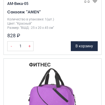
AM-Вика-05
Саквояж "AMEN"
Количество в упаковке: 1(шт.)
Цвет: "Красный"
Размер: "ВШД : 25 х 20 х 45 см"
828 ₽
-
+
В корзину