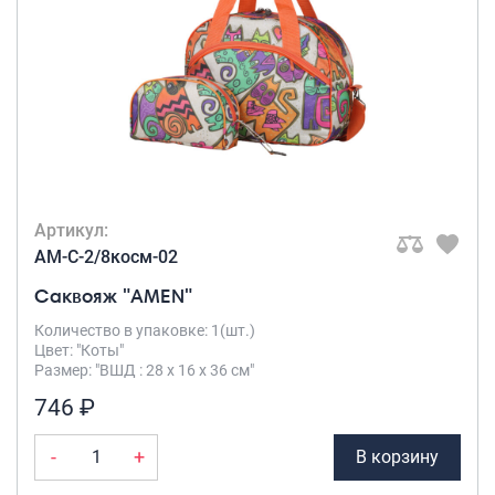
Рюкзаки подростковые
Ранцы школьные
Рюкзаки детские
Рюкзаки туристические
Рюкзаки для охоты-рыбалки
Рюкзаки на колесах
ШОППЕРЫ
Кейсы и планшеты
Артикул:
Кейсы
AM-C-2/8косм-02
Планшеты
Саквояж "AMEN"
Аксессуары
Количество в упаковке: 1(шт.)
Цвет: "Коты"
Чехлы для чемоданов
Размер: "ВШД : 28 х 16 х 36 см"
Мешки для обуви
746 ₽
Пеналы для школы
-
+
В корзину