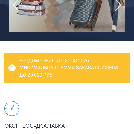
САКВОЯЖИ
РАСПРОДАЖА
Сумки
Сумки колесные
Сумки спортивные
Сумки деловые
УВЕДОМЛЕНИЕ:
ДО 31.08.2026
Сумки поясные
МИНИМАЛЬНАЯ СУММА ЗАКАЗА СНИЖЕНА
ДО 20 000 РУБ.
Сумки пляжные
Сумки для ноутбуков
Сумки-тележки хозяйственные
Сумки-рюкзаки на колёсах
Сумки детские
ЭКСПРЕСС-ДОСТАВКА
Рюкзаки