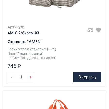
Саквояжи
Распродажа
Сумки
Артикул:
Сумки колесные
AM-C-2/8косм-03
Сумки спортивные
Саквояж "AMEN"
Сумки деловые
Сумки поясные
Количество в упаковке: 1(шт.)
Цвет: "Гусиные-лапки"
Сумки пляжные
Размер: "ВШД : 28 х 16 х 36 см"
Сумки для ноутбуков
746 ₽
Сумки-тележки хозяйственные
Сумки-рюкзаки на колёсах
-
+
В корзину
Сумки детские
Рюкзаки
Рюкзаки городские
Рюкзаки школьные