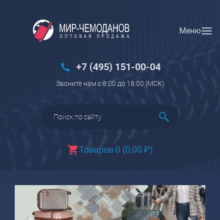
Меню
Вход
Регистрация
Новинки
+7 (495) 151-00-04
Багаж
Звоните нам с 8:00 до 18:00 (МCK)
Чемоданы
Чемоданы на колесах
Чемоданы детские
Чемоданы для животных
Товаров 0
(
0,00
₽
)
Пилоты на колесах
Рюкзаки детские для детских
чемоданов
Бьюти-кейсы