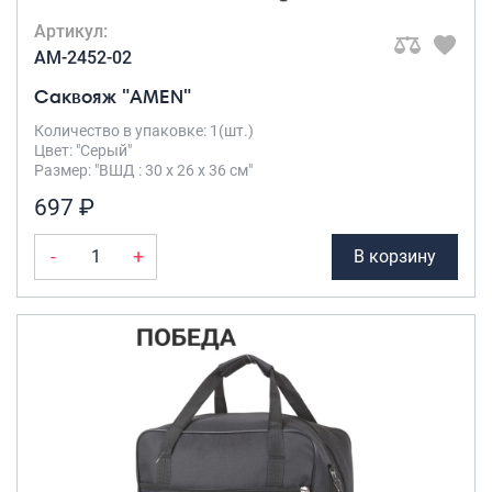
Артикул:
AM-2452-02
Саквояж "AMEN"
Количество в упаковке: 1(шт.)
Цвет: "Серый"
Размер: "ВШД : 30 х 26 х 36 см"
697 ₽
-
+
В корзину