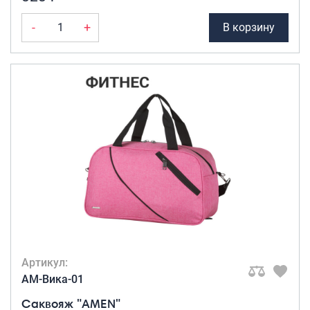
-
+
В корзину
Артикул:
AM-Вика-01
Саквояж "AMEN"