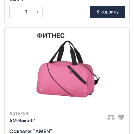
-
+
В корзину
Артикул:
AM-Вика-01
Саквояж "AMEN"