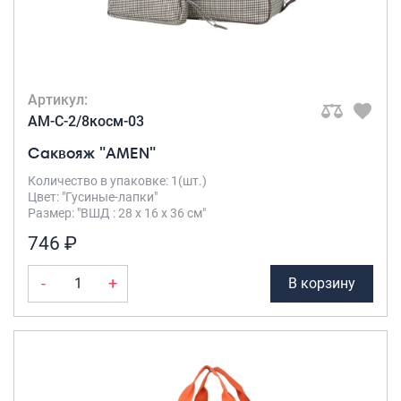
Саквояжи
Распродажа
Сумки
Артикул:
Сумки колесные
AM-C-2/8косм-03
Сумки спортивные
Саквояж "AMEN"
Сумки деловые
Сумки поясные
Количество в упаковке: 1(шт.)
Цвет: "Гусиные-лапки"
Сумки пляжные
Размер: "ВШД : 28 х 16 х 36 см"
Сумки для ноутбуков
746 ₽
Сумки-тележки хозяйственные
Сумки-рюкзаки на колёсах
-
+
В корзину
Сумки детские
Рюкзаки
Рюкзаки городские
Рюкзаки школьные