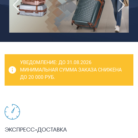
САКВОЯЖИ
РАСПРОДАЖА
Сумки
Сумки колесные
Сумки спортивные
Сумки деловые
УВЕДОМЛЕНИЕ:
ДО 31.08.2026
Сумки поясные
МИНИМАЛЬНАЯ СУММА ЗАКАЗА СНИЖЕНА
ДО 20 000 РУБ.
Сумки пляжные
Сумки для ноутбуков
Сумки-тележки хозяйственные
Сумки-рюкзаки на колёсах
Сумки детские
ЭКСПРЕСС-ДОСТАВКА
Рюкзаки