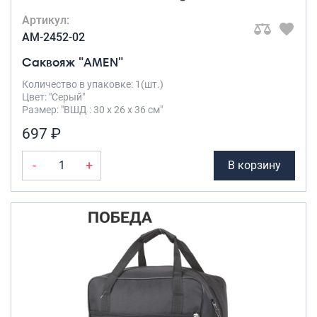
Артикул:
AM-2452-02
Саквояж "AMEN"
Количество в упаковке: 1(шт.)
Цвет: "Серый"
Размер: "ВШД : 30 х 26 х 36 см"
697 ₽
-
+
В корзину