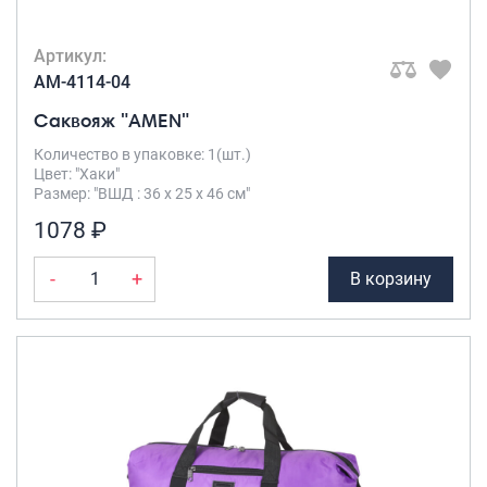
Артикул:
AM-4114-04
Саквояж "AMEN"
Количество в упаковке: 1(шт.)
Цвет: "Хаки"
Размер: "ВШД : 36 х 25 х 46 см"
1078 ₽
-
+
В корзину