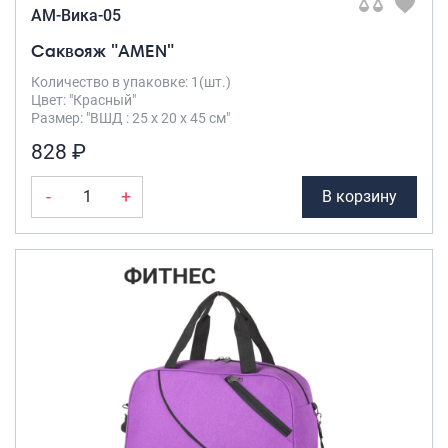
AM-Вика-05
Саквояж "AMEN"
Количество в упаковке: 1(шт.)
Цвет: "Красный"
Размер: "ВШД : 25 х 20 х 45 см"
828 ₽
-
+
В корзину