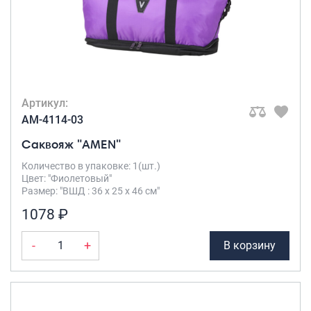
Артикул:
AM-4114-03
Саквояж "AMEN"
Количество в упаковке: 1(шт.)
Цвет: "Фиолетовый"
Размер: "ВШД : 36 х 25 х 46 см"
1078 ₽
-
+
В корзину