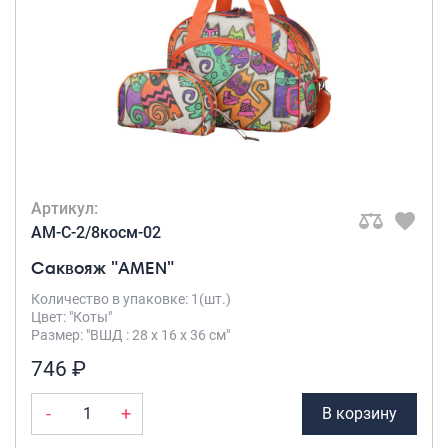
Рюкзаки подростковые
Ранцы школьные
Рюкзаки детские
Рюкзаки туристические
Рюкзаки для охоты-рыбалки
Рюкзаки на колесах
ШОППЕРЫ
Кейсы и планшеты
Артикул:
Кейсы
AM-C-2/8косм-02
Планшеты
Саквояж "AMEN"
Аксессуары
Количество в упаковке: 1(шт.)
Цвет: "Коты"
Чехлы для чемоданов
Размер: "ВШД : 28 х 16 х 36 см"
Мешки для обуви
746 ₽
Пеналы для школы
-
+
В корзину