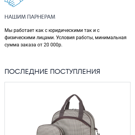
Портпледы
Аксессуары
НАШИМ ПАРНЕРАМ
ЧЕХЛЫ ДЛЯ ЧЕМОДАНОВ
Мы работает как с юридическими так и с
Мешки для обуви
физическими лицами. Условия работы, минимальная
сумма заказа от 20 000р.
Пеналы для школы
Новинки
ПОСЛЕДНИЕ ПОСТУПЛЕНИЯ
Багаж
Чемоданы оптом
Чемоданы на колесах
Чемоданы детские
Пилоты на колесах
Рюкзаки детские для детских
чемоданов
Бьюти-кейсы