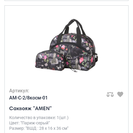
Артикул:
AM-C-2/8косм-01
Саквояж "AMEN"
Количество в упаковке: 1(шт.)
Цвет: "Париж-серый"
Размер: "ВШД : 28 х 16 х 36 см"