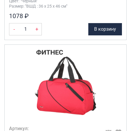
Цвет: "Чёрный"
Размер: "ВШД : 36 х 25 х 46 см"
1078 ₽
-
+
В корзину
Артикул: