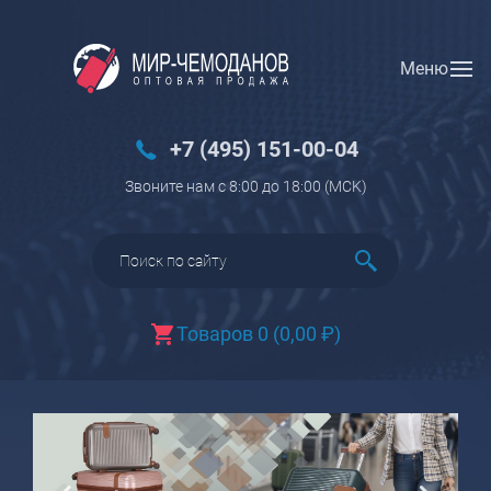
Меню
Вход
Регистрация
Новинки
+7 (495) 151-00-04
Багаж
Звоните нам с 8:00 до 18:00 (МCK)
Чемоданы
Чемоданы на колесах
Чемоданы детские
Чемоданы для животных
Товаров 0
(
0,00
₽
)
Пилоты на колесах
Рюкзаки детские для детских
чемоданов
Бьюти-кейсы