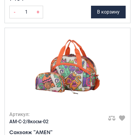
-
+
В корзину
Артикул:
AM-C-2/8косм-02
Саквояж "AMEN"