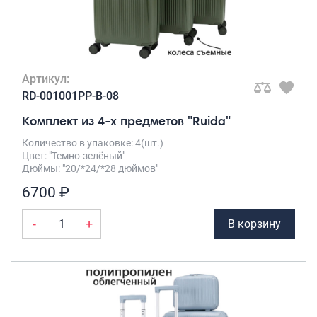
Саквояжи
Распродажа
Сумки
Артикул:
Сумки колесные
RD-001001PP-B-08
Сумки спортивные
Комплект из 4-х предметов "Ruida"
Сумки деловые
Сумки поясные
Количество в упаковке: 4(шт.)
Цвет: "Темно-зелёный"
Сумки пляжные
Дюймы: "20/*24/*28 дюймов"
Сумки для ноутбуков
6700 ₽
Сумки-тележки хозяйственные
Сумки-рюкзаки на колёсах
-
+
В корзину
Сумки детские
Рюкзаки
Рюкзаки городские
Рюкзаки школьные