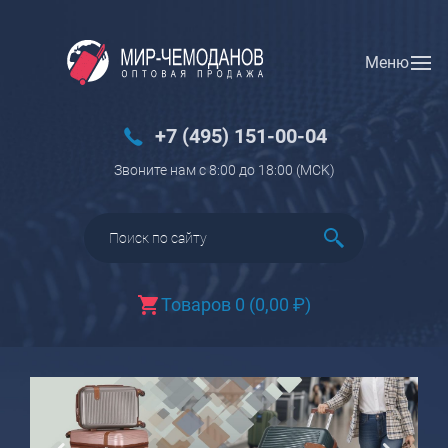
Меню
Вход
Регистрация
Новинки
+7 (495) 151-00-04
Багаж
Звоните нам с 8:00 до 18:00 (МCK)
Чемоданы
Чемоданы на колесах
Чемоданы детские
Чемоданы для животных
Товаров 0
(
0,00
₽
)
Пилоты на колесах
Рюкзаки детские для детских
чемоданов
Бьюти-кейсы