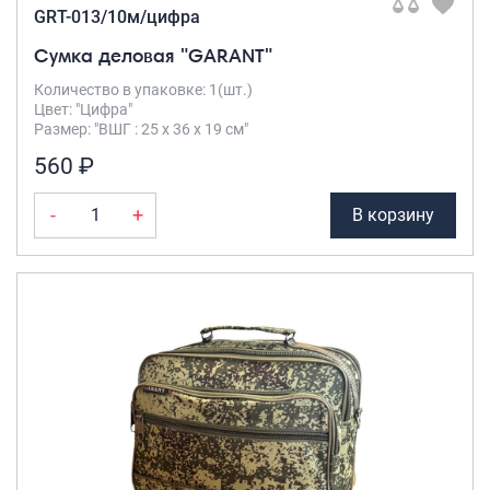
GRT-013/10м/цифра
Сумка деловая "GARANT"
Количество в упаковке: 1(шт.)
Цвет: "Цифра"
Размер: "ВШГ : 25 х 36 х 19 см"
560 ₽
-
+
В корзину