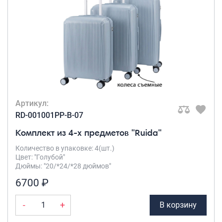
Рюкзаки подростковые
Ранцы школьные
Рюкзаки детские
Рюкзаки туристические
Рюкзаки для охоты-рыбалки
Рюкзаки на колесах
ШОППЕРЫ
Кейсы и планшеты
Артикул:
Кейсы
RD-001001PP-B-07
Планшеты
Комплект из 4-х предметов "Ruida"
Аксессуары
Количество в упаковке: 4(шт.)
Цвет: "Голубой"
Чехлы для чемоданов
Дюймы: "20/*24/*28 дюймов"
Мешки для обуви
6700 ₽
Пеналы для школы
-
+
В корзину