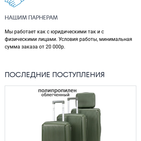
Портпледы
Аксессуары
НАШИМ ПАРНЕРАМ
ЧЕХЛЫ ДЛЯ ЧЕМОДАНОВ
Мы работает как с юридическими так и с
Мешки для обуви
физическими лицами. Условия работы, минимальная
сумма заказа от 20 000р.
Пеналы для школы
Новинки
ПОСЛЕДНИЕ ПОСТУПЛЕНИЯ
Багаж
Чемоданы оптом
Чемоданы на колесах
Чемоданы детские
Пилоты на колесах
Рюкзаки детские для детских
чемоданов
Бьюти-кейсы