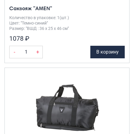
Саквояж "AMEN"
Количество в упаковке: 1(шт.)
Цвет: "Темно-синий"
Размер: "ВШД : 36 х 25 х 46 см"
1078 ₽
-
+
В корзину