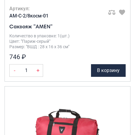
Артикул:
AM-C-2/8косм-01
Саквояж "AMEN"
Количество в упаковке: 1(шт.)
Цвет: "Париж-серый"
Размер: "ВШД : 28 х 16 х 36 см"
746 ₽
-
+
В корзину