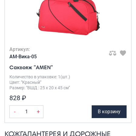
Артикул:
AM-Вика-05
Саквояж "AMEN"
Количество в упаковке: 1(шт.)
Цвет: "Красный"
Размер: "ВШД : 25 х 20 х 45 см"
828 ₽
-
+
В корзину
КОЖГАЛАНТЕРЕЯ И ДОРОЖНЫЕ