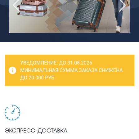
САКВОЯЖИ
РАСПРОДАЖА
Сумки
Сумки колесные
Сумки спортивные
Сумки деловые
УВЕДОМЛЕНИЕ:
ДО 31.08.2026
Сумки поясные
МИНИМАЛЬНАЯ СУММА ЗАКАЗА СНИЖЕНА
ДО 20 000 РУБ.
Сумки пляжные
Сумки для ноутбуков
Сумки-тележки хозяйственные
Сумки-рюкзаки на колёсах
Сумки детские
ЭКСПРЕСС-ДОСТАВКА
Рюкзаки